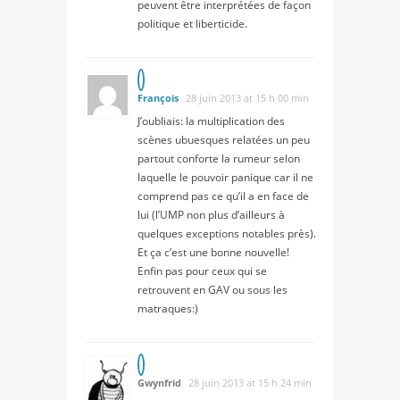
peuvent être interprétées de façon
politique et liberticide.
François
28 juin 2013 at 15 h 00 min
J’oubliais: la multiplication des
scènes ubuesques relatées un peu
partout conforte la rumeur selon
laquelle le pouvoir panique car il ne
comprend pas ce qu’il a en face de
lui (l’UMP non plus d’ailleurs à
quelques exceptions notables près).
Et ça c’est une bonne nouvelle!
Enfin pas pour ceux qui se
retrouvent en GAV ou sous les
matraques:)
Gwynfrid
28 juin 2013 at 15 h 24 min