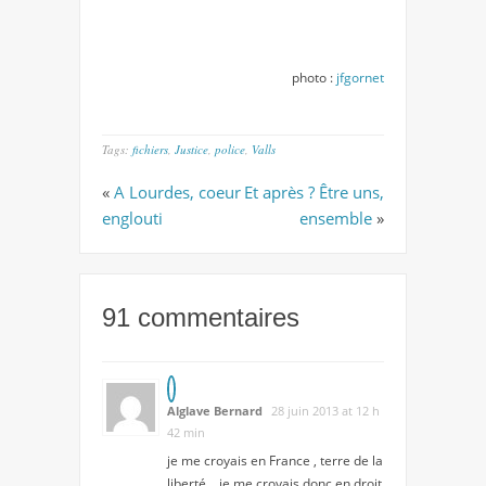
photo :
jfgornet
Tags:
fichiers
,
Justice
,
police
,
Valls
«
A Lourdes, coeur
Et après ? Être uns,
englouti
ensemble
»
91 commentaires
Alglave Bernard
28 juin 2013 at 12 h
42 min
je me croyais en France , terre de la
liberté… je me croyais donc en droit