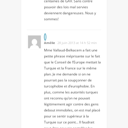
centaines de GAV. Sans contre
pouvoir des lois mal servies
deviennent dangereuses. Nous y
sommes!
Amélie
28 juin 2013 at 14 h 52 min
Mme Vallaud-Belkacem a fait une
petite phrase méprisante sur le fait
que le Conseil de l’Europe mettait la
Turquie et la France sur le même
plan. Je me demande si on ne
pourrait pas la soupçonner de
turcophobie et d’europhobie. En
plus, comme les autorités turques
ont reconnu qu’on ne pouvait
légitimement agir contre des gens
debout immobiles, on est mal placé
pour se sentir supérieur à la
Turquie sur ce point… Il faudrait