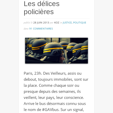
Les délices
policières
publié lé
28 JUIN 2013
par
KOZ
in
JUSTICE
,
POLITIQUE
sur
dans
91 COMMENTAIRES
les
délices
policières
Paris, 23h. Des Veilleurs, assis ou
debout, toujours immobiles, sont sur
la place. Comme chaque soir ou
presque depuis des semaines, ils
veillent, leur pays, leur conscience.
Arrive le bus désormais connu sous
le nom de #GAVbus. Sur un signal,