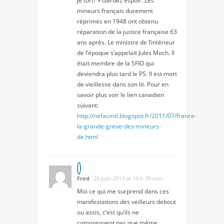
je tort? » Gardez espoir. Les
mineurs français durement
réprimés en 1948 ont obtenu
réparation de la justice française 63
ans après. Le ministre de l’intérieur
de l’époque s’appelait Jules Moch. Il
était membre de la SFIO qui
deviendra plus tard le PS. Il est mort
de vieillesse dans son lit. Pour en
savoir plus voir le lien canadien
suivant:
http://nefacmtl.blogspot.fr/2011/07/france-
la-grande-greve-des-mineurs-
de.html
Fred
28 juin 2013 at 14 h 39 min
Moi ce qui me surprend dans ces
manifestations des veilleurs debout
ou assis, c’est qu’ils ne
comprennent pas que même