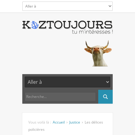
Vous voilà là :
Accueil
Justice
Les délices
policières