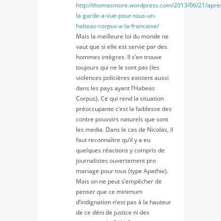
http://thomasmore.wordpress.com/2013/06/21/apre
la-garde-a-vue-pour-tous-un-
habeas-corpus-a-la-francaise/
Mais la meilleure loi du monde ne
vaut que si elle est servie par des
hommes intègres. Il s’en trouve
toujours qui ne le sont pas (les
violences policières existent aussi
dans les pays ayant l’Habeas
Corpus). Ce qui rend la situation
préoccupante c’est la faiblesse des
contre pouvoirs naturels que sont
les media. Dans le cas de Nicolas, il
faut reconnaître qu’il y a eu
quelques réactions y compris de
journalistes ouvertement pro
mariage pour tous (type Apathie).
Mais on ne peut s’empêcher de
penser que ce minimum
d’indignation n’est pas à la hauteur
de ce déni de justice ni des