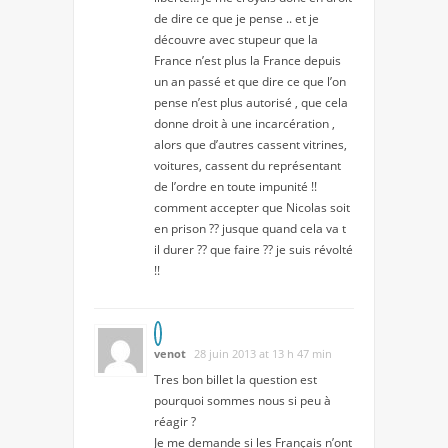
de dire ce que je pense .. et je
découvre avec stupeur que la
France n’est plus la France depuis
un an passé et que dire ce que l’on
pense n’est plus autorisé , que cela
donne droit à une incarcération ,
alors que d’autres cassent vitrines,
voitures, cassent du représentant
de l’ordre en toute impunité !!
comment accepter que Nicolas soit
en prison ?? jusque quand cela va t
il durer ?? que faire ?? je suis révolté
!!
venot
28 juin 2013 at 13 h 47 min
Tres bon billet la question est
pourquoi sommes nous si peu à
réagir ?
Je me demande si les Français n’ont