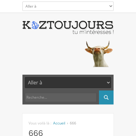
Vous voilà là :
Accueil
666
666