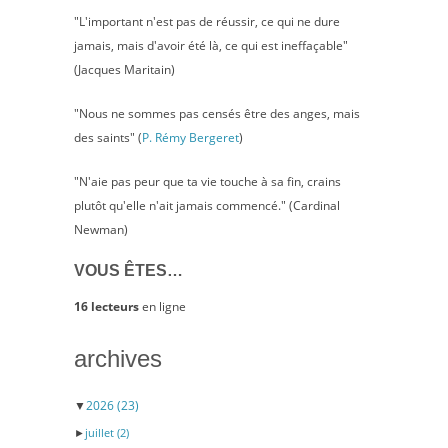
"L'important n'est pas de réussir, ce qui ne dure
jamais, mais d'avoir été là, ce qui est ineffaçable"
(Jacques Maritain)
"Nous ne sommes pas censés être des anges, mais
des saints" (
P. Rémy Bergeret
)
"N'aie pas peur que ta vie touche à sa fin, crains
plutôt qu'elle n'ait jamais commencé." (Cardinal
Newman)
VOUS ÊTES…
16 lecteurs
en ligne
archives
▼
2026
(23)
►
juillet
(2)