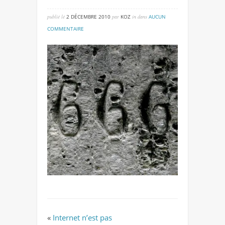
publié lé
2 DÉCEMBRE 2010
par
KOZ
in
dans
AUCUN
sur
COMMENTAIRE
666
«
Internet n’est pas