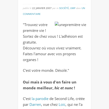
publié lé
22 JANVIER 2007
par
in
SOCIÉTÉ
,
UMP
dans
UN
sur
COMMENTAIRE
first
"Trouvez votre
life
première vie !
Sortez de chez vous ! L'adhésion est
gratuite.
Découvrez où vous vivez vraiment.
Faites l'amour avec vos propres
organes !
C'est votre monde. Désolé."
Oui mais à vous d'en faire un
monde meilleur,
hic et nunc
!
C'est
la parodie
de Second Life, créée
par
Darren
, vue chez
Loïc
, qui ne l'a