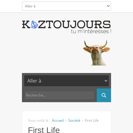
Vous voilà là :
Accueil
Société
First Life
First Life