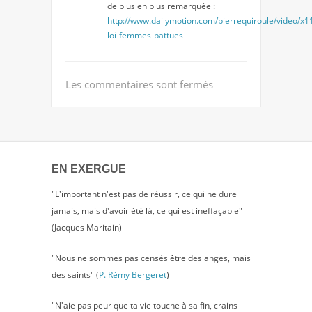
de plus en plus remarquée :
http://www.dailymotion.com/pierrequiroule/video/x1
loi-femmes-battues
Les commentaires sont fermés
EN EXERGUE
"L'important n'est pas de réussir, ce qui ne dure
jamais, mais d'avoir été là, ce qui est ineffaçable"
(Jacques Maritain)
"Nous ne sommes pas censés être des anges, mais
des saints" (
P. Rémy Bergeret
)
"N'aie pas peur que ta vie touche à sa fin, crains