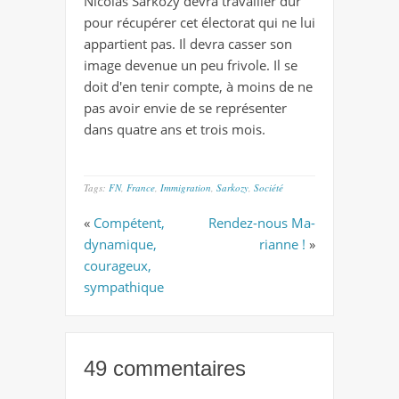
Nicolas Sarkozy devra travailler dur
pour récupérer cet électorat qui ne lui
appartient pas. Il devra casser son
image devenue un peu frivole. Il se
doit d'en tenir compte, à moins de ne
pas avoir envie de se représenter
dans quatre ans et trois mois.
Tags:
FN
,
France
,
Immigration
,
Sarkozy
,
Société
«
Compétent,
Rendez-nous Ma-
dynamique,
rianne !
»
courageux,
sympathique
49 commentaires