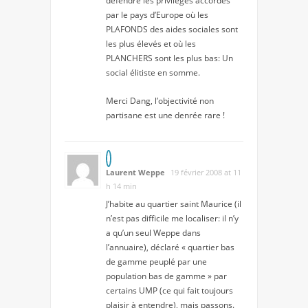
défendre les privilèges accordés
par le pays d’Europe où les
PLAFONDS des aides sociales sont
les plus élevés et où les
PLANCHERS sont les plus bas: Un
social élitiste en somme.
Merci Dang, l’objectivité non
partisane est une denrée rare !
Laurent Weppe
19 février 2008 at 11
h 14 min
J’habite au quartier saint Maurice (il
n’est pas difficile me localiser: il n’y
a qu’un seul Weppe dans
l’annuaire), déclaré « quartier bas
de gamme peuplé par une
population bas de gamme » par
certains UMP (ce qui fait toujours
plaisir à entendre), mais passons.