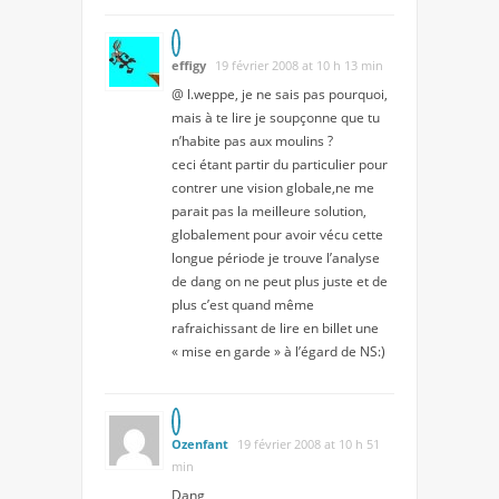
effigy
19 février 2008 at 10 h 13 min
@ l.weppe, je ne sais pas pourquoi,
mais à te lire je soupçonne que tu
n’habite pas aux moulins ?
ceci étant partir du particulier pour
contrer une vision globale,ne me
parait pas la meilleure solution,
globalement pour avoir vécu cette
longue période je trouve l’analyse
de dang on ne peut plus juste et de
plus c’est quand même
rafraichissant de lire en billet une
« mise en garde » à l’égard de NS:)
Ozenfant
19 février 2008 at 10 h 51
min
Dang,