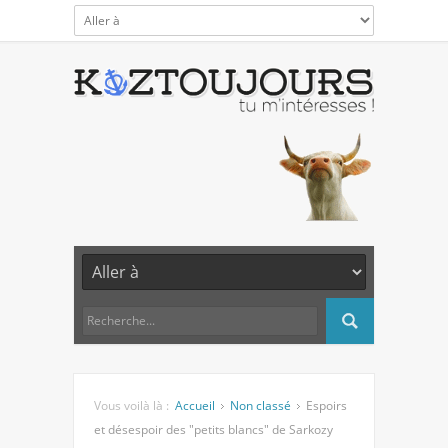
Vous voilà là :
Accueil
Non classé
Espoirs
et désespoir des "petits blancs" de Sarkozy