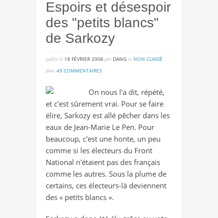
Espoirs et désespoir
des "petits blancs"
de Sarkozy
publié lé
18 FÉVRIER 2008
par
DANG
in
NON CLASSÉ
sur
dans
49 COMMENTAIRES
espoirs
On nous l'a dit, répété,
et
et c'est sûrement vrai. Pour se faire
désespoir
élire, Sarkozy est allé pêcher dans les
des
eaux de Jean-Marie Le Pen. Pour
"petits
beaucoup, c'est une honte, un peu
blancs"
comme si les électeurs du Front
de
National n'étaient pas des français
sarkozy
comme les autres. Sous la plume de
certains, ces électeurs-là deviennent
des « petits blancs ».