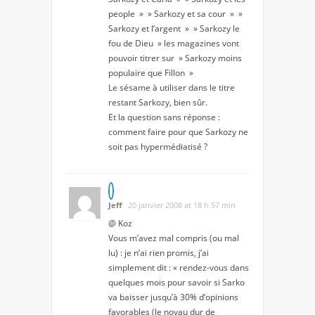
people » » Sarkozy et sa cour » »
Sarkozy et l’argent » » Sarkozy le
fou de Dieu » les magazines vont
pouvoir titrer sur » Sarkozy moins
populaire que Fillon »
Le sésame à utiliser dans le titre
restant Sarkozy, bien sûr.
Et la question sans réponse :
comment faire pour que Sarkozy ne
soit pas hypermédiatisé ?
Jeff
20 janvier 2008 at 18 h 57 min
@ Koz
Vous m’avez mal compris (ou mal
lu) : je n’ai rien promis, j’ai
simplement dit : « rendez-vous dans
quelques mois pour savoir si Sarko
va baisser jusqu’à 30% d’opinions
favorables (le noyau dur de