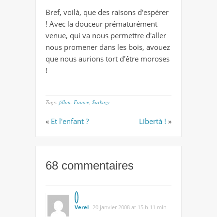
Bref, voilà, que des raisons d'espérer
! Avec la douceur prématurément
venue, qui va nous permettre d'aller
nous promener dans les bois, avouez
que nous aurions tort d'être moroses
!
Tags:
fillon
,
France
,
Sarkozy
«
Et l'enfant ?
Libertà !
»
68 commentaires
Verel
20 janvier 2008 at 15 h 11 min