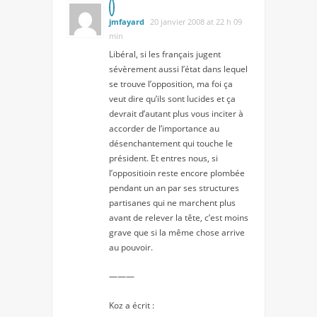
jmfayard
20 janvier 2008 at 22 h 09
min
Libéral, si les français jugent
sévèrement aussi l’état dans lequel
se trouve l’opposition, ma foi ça
veut dire qu’ils sont lucides et ça
devrait d’autant plus vous inciter à
accorder de l’importance au
désenchantement qui touche le
président. Et entres nous, si
l’oppositioin reste encore plombée
pendant un an par ses structures
partisanes qui ne marchent plus
avant de relever la tête, c’est moins
grave que si la même chose arrive
au pouvoir.
———
Koz a écrit :