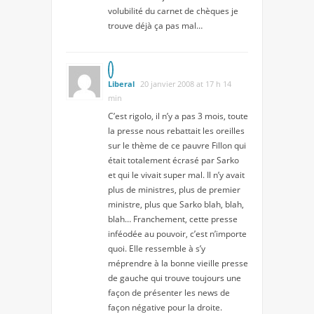
volubilité du carnet de chèques je
trouve déjà ça pas mal…
Liberal
20 janvier 2008 at 17 h 14
min
C’est rigolo, il n’y a pas 3 mois, toute
la presse nous rebattait les oreilles
sur le thème de ce pauvre Fillon qui
était totalement écrasé par Sarko
et qui le vivait super mal. Il n’y avait
plus de ministres, plus de premier
ministre, plus que Sarko blah, blah,
blah… Franchement, cette presse
inféodée au pouvoir, c’est n’importe
quoi. Elle ressemble à s’y
méprendre à la bonne vieille presse
de gauche qui trouve toujours une
façon de présenter les news de
façon négative pour la droite.