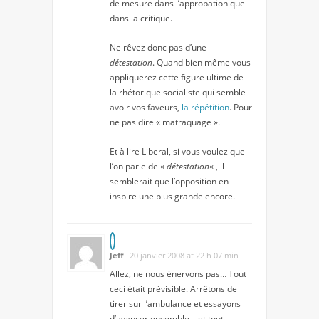
de mesure dans l’approbation que
dans la critique.
Ne rêvez donc pas d’une
détestation
. Quand bien même vous
appliquerez cette figure ultime de
la rhétorique socialiste qui semble
avoir vos faveurs,
la répétition
. Pour
ne pas dire « matraquage ».
Et à lire Liberal, si vous voulez que
l’on parle de «
détestation
« , il
semblerait que l’opposition en
inspire une plus grande encore.
Jeff
20 janvier 2008 at 22 h 07 min
Allez, ne nous énervons pas… Tout
ceci était prévisible. Arrêtons de
tirer sur l’ambulance et essayons
d’avancer ensemble… et tout