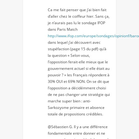
Ca me fait penser que j’ai bien fait
d’aller chez le coiffeur hier. Sans ça,
je n’aurais pas lu le sondage IFOP
dans Paris Match
http://www.ifop.com/europe/sondages/opinionf/bar
dans lequel j’ai découvert avec
stupéfaction (page 15 du pdf) qu’à
la question « Selon vous,
l’opposition ferait-elle mieux que le
gouvernement actuel si elle était au
pouvoir ? » les Français répondent à
30% OUI et 69% NON. On se dit que
l’opposition a décidémment choisi
de ne pas changer une stratégie qui
marche super bien : anti-
Sarkozysme primaire et absence
totale de propositions crédibles.
@Sébastien G. Il y a une différence
fondamentale entre donner et ne