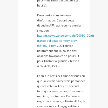
peut mais l’effort est louable (et
habile).
Deux petits compléments
d’information. D’abord cette
dépêche AFP, qui résume bien la
situation :
http://fr.news.yahoo.com/afp/20080120/tfr-
france-politique-sarkozy-prev-
f56f567_1.html
. Où l’on voit
notamment que la baisse des
opinions favorables se poursuit
pour l’instant à grande vitesse :
49%, 47%, 45%…
Et puis le bref récit d’une discussion
que j’ai eu hier avec trois personnes
qui ont voté Sarkozy au second
tour, qui résume aussi, d’une autre
manière, la situation. L’un avoue
regretter son vote, « l’instabilité », la
« nervosité » et l' »aggresivité »