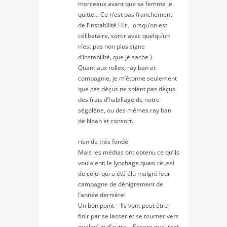
morceaux avant que sa femme le
quitte… Ce n’est pas franchement
de l’instabilité ! Et , lorsqu’on est
célibataire, sortir avec quelqu’un
n’est pas non plus signe
d’instabilité, que je sache )
Quant aux rollex, ray ban et
compagnie, je m’étonne seulement
que ces déçus ne soient pas déçus
des frais d’habillage de notre
ségolène, ou des mêmes ray ban
de Noah et consort.
rien de très fondé.
Mais les médias ont obtenu ce qu’ils
voulaient: le lynchage quasi réussi
de celui qui a été élu malgré leur
campagne de dénigrement de
l’année dernière!
Un bon point = Ils vont peut être
finir par se lasser et se tourner vers
quelqu’un d’autre… Encore que, tant