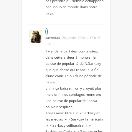
pas prendre qui semble échapper à
beaucoup de monde dans notre
pays.
carredas
20 janvier 2008 at 17 h 46
min
Il y a, de la part des journalistes,
dans cette ardeur à montrer la
baisse de popularité de N.Sarkozy
quelque chose qui rappelle la fin
d’une canicule ou d’une période de
fièvre.
Enfin, ça baisse…. on y croyait plus
mais enfin les sondages montrent
une baisse de popularité ! on va
pouvoir respirer.
Aprés avoir titré sur » Sarkozy et
les médias » » Sarkozy l’américain
» » Sarkozy célibataire » »
Sarkozy et Carla » » Sarkozy et les