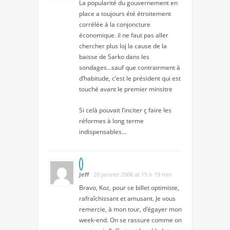
La popularité du gouvernement en
place a toujours été étroitement
corrélée à la conjoncture
économique. il ne faut pas aller
chercher plus loj la cause de la
baisse de Sarko dans les
sondages…sauf que contrairment à
d’habitude, c’est le président qui est
touché avant le premier minsitre
Si celà pouvait l’inciter ç faire les
réformes à long terme
indispensables…
Jeff
20 janvier 2008 at 15 h 19 min
Bravo, Koz, pour ce billet optimiste,
rafraîchissant et amusant. Je vous
remercie, à mon tour, d’égayer mon
week-end. On se rassure comme on