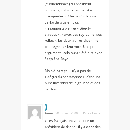
(euphémismes) du président
commençant sérieusement à
l' »inquiéter ». Même s’ils trouvent
Sarko de plus en plus
« insupportable » et « tête-à-
claques », « avec ses ray-ban et ses
rollex », les deux autres disent ne
pas regretter leur vote. Unique
argument : cela aurait été pire avec
Ségolène Royal.
Mais à part ça, il n’y a pas de
« déçus du sarkozysme », c’est une
pure invention de la gauche et des
médias.
Anna
20 janvier 2008 at 15 h 21 min
« Les français ont voté pour un
président de droite : il y a donc des