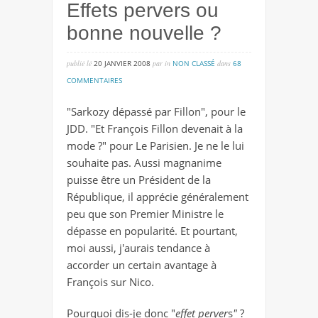
Effets pervers ou
bonne nouvelle ?
publié lé
20 JANVIER 2008
par
in
NON CLASSÉ
dans
68
sur
COMMENTAIRES
effets
"Sarkozy dépassé par Fillon", pour le
pervers
JDD. "Et François Fillon devenait à la
ou
mode ?" pour Le Parisien. Je ne le lui
bonne
souhaite pas. Aussi magnanime
nouvelle
puisse être un Président de la
?
République, il apprécie généralement
peu que son Premier Ministre le
dépasse en popularité. Et pourtant,
moi aussi, j'aurais tendance à
accorder un certain avantage à
François sur Nico.
Pourquoi dis-je donc "
effet perver
s
"
?