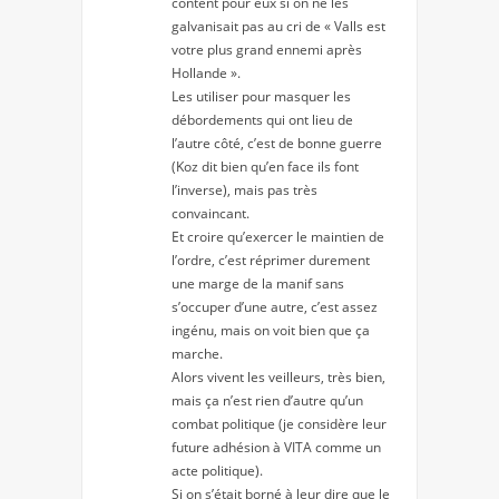
content pour eux si on ne les
galvanisait pas au cri de « Valls est
votre plus grand ennemi après
Hollande ».
Les utiliser pour masquer les
débordements qui ont lieu de
l’autre côté, c’est de bonne guerre
(Koz dit bien qu’en face ils font
l’inverse), mais pas très
convaincant.
Et croire qu’exercer le maintien de
l’ordre, c’est réprimer durement
une marge de la manif sans
s’occuper d’une autre, c’est assez
ingénu, mais on voit bien que ça
marche.
Alors vivent les veilleurs, très bien,
mais ça n’est rien d’autre qu’un
combat politique (je considère leur
future adhésion à VITA comme un
acte politique).
Si on s’était borné à leur dire que le