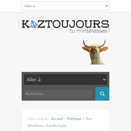
Vous voilà là :
Accueil
Politique
Des
#Veilleurs, Gandhi-Style