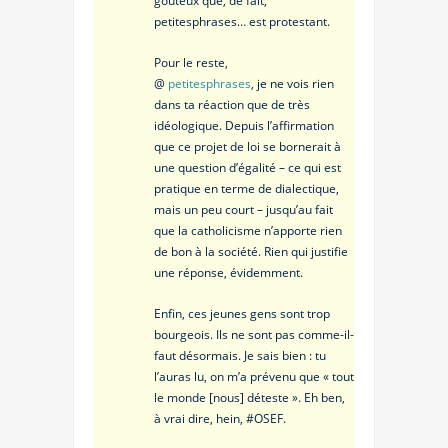
goûteux que, de fait,
petitesphrases… est protestant.
Pour le reste,
@
petitesphrases
, je ne vois rien
dans ta réaction que de très
idéologique. Depuis l’affirmation
que ce projet de loi se bornerait à
une question d’égalité – ce qui est
pratique en terme de dialectique,
mais un peu court – jusqu’au fait
que la catholicisme n’apporte rien
de bon à la société. Rien qui justifie
une réponse, évidemment.
Enfin, ces jeunes gens sont trop
bourgeois. Ils ne sont pas comme-il-
faut désormais. Je sais bien : tu
l’auras lu, on m’a prévenu que « tout
le monde [nous] déteste ». Eh ben,
à vrai dire, hein, #OSEF.