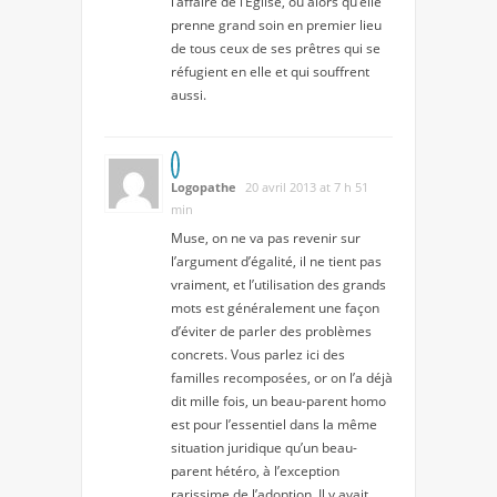
l’affaire de l’Eglise, ou alors qu’elle
prenne grand soin en premier lieu
de tous ceux de ses prêtres qui se
réfugient en elle et qui souffrent
aussi.
Logopathe
20 avril 2013 at 7 h 51
min
Muse, on ne va pas revenir sur
l’argument d’égalité, il ne tient pas
vraiment, et l’utilisation des grands
mots est généralement une façon
d’éviter de parler des problèmes
concrets. Vous parlez ici des
familles recomposées, or on l’a déjà
dit mille fois, un beau-parent homo
est pour l’essentiel dans la même
situation juridique qu’un beau-
parent hétéro, à l’exception
rarissime de l’adoption. Il y avait