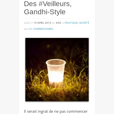
Des #Veilleurs,
Gandhi-Style
publié lé
19 AVRIL 2013
par
KOZ
in
POLITIQUE
,
SOCIÉTÉ
sur
dans
61 COMMENTAIRES
des
#veilleurs,
gandhi-
style
Il serait ingrat de ne pas commencer