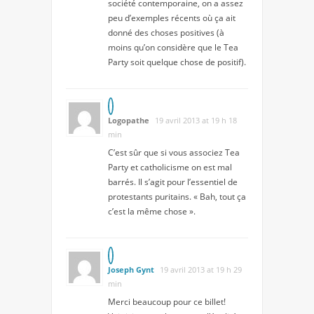
société contemporaine, on a assez
peu d’exemples récents où ça ait
donné des choses positives (à
moins qu’on considère que le Tea
Party soit quelque chose de positif).
Logopathe
19 avril 2013 at 19 h 18
min
C’est sûr que si vous associez Tea
Party et catholicisme on est mal
barrés. Il s’agit pour l’essentiel de
protestants puritains. « Bah, tout ça
c’est la même chose ».
Joseph Gynt
19 avril 2013 at 19 h 29
min
Merci beaucoup pour ce billet!