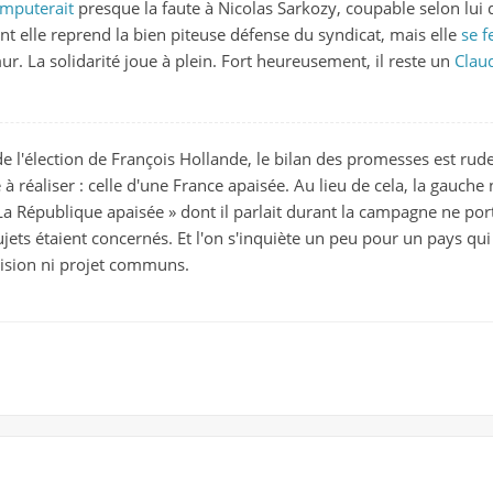
imputerait
presque la faute à Nicolas Sarkozy, coupable selon lui 
t elle reprend la bien piteuse défense du syndicat, mais elle
se f
ur. La solidarité joue à plein. Fort heureusement, il reste un
Clau
e l'élection de François Hollande, le bilan des promesses est rude.
e à réaliser : celle d'une France apaisée. Au lieu de cela, la gauche
 La République apaisée » dont il parlait durant la campagne ne porta
ets étaient concernés. Et l'on s'inquiète un peu pour un pays qu
 vision ni projet communs.