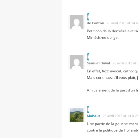
de Fonton
25 avril 2013 at 14 
Petit con de la dernière avers
Mimétisme oblige.
Samuel Duval
25 avril 2013 at
En effet, Koz: avocat, cathol
Mais continuez s’il vous plaît,
Amicalement de la part d’un f
Mahaut
25 avril 2013 at 14 h 2
Une partie de la gauche est se
contre la politique de Hollan