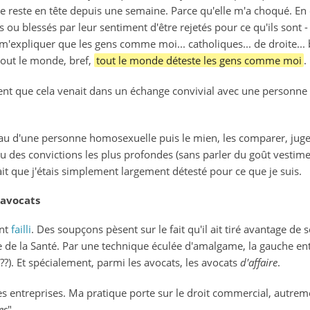
e reste en tête depuis une semaine. Parce qu'elle m'a choqué. En 
s ou blessés par leur sentiment d'être rejetés pour ce qu'ils sont 
'expliquer que les gens comme moi... catholiques... de droite... b
tout le monde, bref,
tout le monde déteste les gens comme moi
.
nt que cela venait dans un échange convivial avec une personne
au d'une personne homosexuelle puis le mien, les comparer, juger 
u des convictions les plus profondes (sans parler du goût vestimen
 que j'étais simplement largement détesté pour ce que je suis.
 avocats
ent
failli
. Des soupçons pèsent sur le fait qu'il ait tiré avantage de
de la Santé. Par une technique éculée d'amalgame, la gauche enten
(??). Et spécialement, parmi les avocats, les avocats
d'affaire
.
des entreprises. Ma pratique porte sur le droit commercial, autreme
es
".