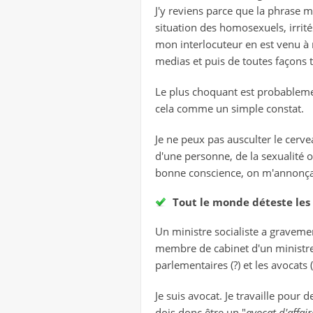
J'y reviens parce que la phrase m
situation des homosexuels, irrité
mon interlocuteur en est venu à m
medias et puis de toutes façons 
Le plus choquant est probableme
cela comme un simple constat.
Je ne peux pas ausculter le cerve
d'une personne, de la sexualité o
bonne conscience, on m'annonçait
Tout le monde déteste les
Un ministre socialiste a gravem
membre de cabinet d'un ministre 
parlementaires (?) et les avocats 
Je suis avocat. Je travaille pour 
dois donc être un "
avocat d'affair