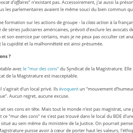
vocat d'affaires
" n'existant pas. Accessoirement, j'ai aussi la pré
 tous les parlementaires avaient le même souci du bien commun qu
e formation sur les actions de groupe - la
class action
à la frança
 séries judiciaires américaines, prévoit d'exclure les avocats de
n et son exercice par certains, mais je ne peux pas occulter cet a
 la cupidité et la malhonnêteté est ainsi présumée.
ons ?
ntable avec
le "mur des cons"
du Syndicat de la Magistrature. Elle
at de la Magistrature est inacceptable.
s'agirait d'un local privé. Ils
évoquent
un "mouvement d'humeur
que". Aucun regret, aucune excuse.
rait ses cons en tête. Mais tout le monde n'est pas magistrat, une
 Et ce "mur des cons" ne s'est pas trouvé dans le local du BDE d'u
l situé au sein même du ministère de la Justice. On pourrait pense
Magistrature puisse avoir à cœur de porter haut les valeurs, l'éthi