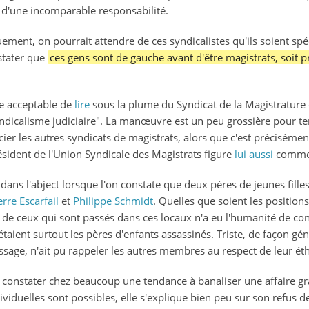
 d'une incomparable responsabilité.
uement, on pourrait attendre de ces syndicalistes qu'ils soient spé
nstater que
ces gens sont de gauche avant d'être magistrats, soit p
ge acceptable de
lire
sous la plume du Syndicat de la Magistrature q
dicalisme judiciaire". La manœuvre est un peu grossière pour tent
ier les autres syndicats de magistrats, alors que c'est précisémen
président de l'Union Syndicale des Magistrats figure
lui aussi
comme 
 dans l'abject lorsque l'on constate que deux pères de jeunes filles
rre Escarfail
et
Philippe Schmidt
. Quelles que soient les positions 
n de ceux qui sont passés dans ces locaux n'a eu l'humanité de con
s étaient surtout les pères d'enfants assassinés. Triste, de façon
sage, n'ait pu rappeler les autres membres au respect de leur ét
 constater chez beaucoup une tendance à banaliser une affaire gra
viduelles sont possibles, elle s'explique bien peu sur son refus de