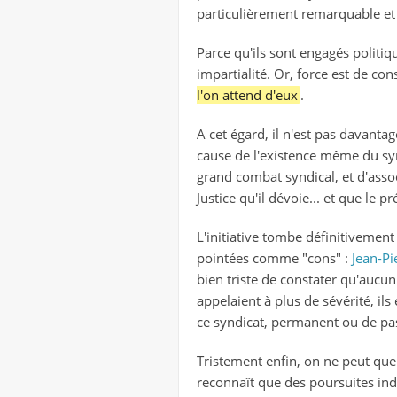
particulièrement remarquable et
Parce qu'ils sont engagés politiq
impartialité. Or, force est de co
l'on attend d'eux
.
A cet égard, il n'est pas davanta
cause de l'existence même du syn
grand combat syndical, et d'assoc
Justice qu'il dévoie... et que le 
L'initiative tombe définitivement
pointées comme "cons" :
Jean-Pie
bien triste de constater qu'aucu
appelaient à plus de sévérité, il
ce syndicat, permanent ou de pas
Tristement enfin, on ne peut que
reconnaît que des poursuites indi