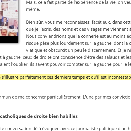
Mais, cela fait partie de l'expérience de la vie, on ve
con
même.
Bien sûr, vous me reconnaissez, facétieux, dans cett
que je l'écris, des noms et des visages me viennent à 
Nous conviendrions que la connerie est au moins éq
risque pèse plus lourdement sur la gauche, dont la ce
viatique et obscurcit un peu le discernement. Et je n
t à gauche, ceux de droite ont conscience d'être des salauds et l
aient l'oublier, ils savent pouvoir compter sur la gauche pour le l
 s'illustre parfaitement ces derniers temps et qu'il est incontestab
commun de me concerner particulièrement. L'une par mes convictio
catholiques de droite bien habillés
ette conversation déjà évoquée avec ce journaliste politique d'un