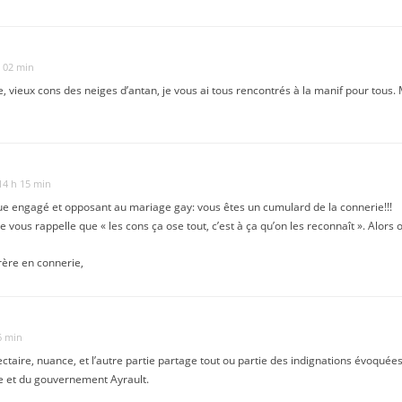
h 02 min
e, vieux cons des neiges d’antan, je vous ai tous rencontrés à la manif pour tous.
 14 h 15 min
ique engagé et opposant au mariage gay: vous êtes un cumulard de la connerie!!!
 je vous rappelle que « les cons ça ose tout, c’est à ça qu’on les reconnaît ». Alors 
rère en connerie,
6 min
ctaire, nuance, et l’autre partie partage tout ou partie des indignations évoquée
de et du gouvernement Ayrault.