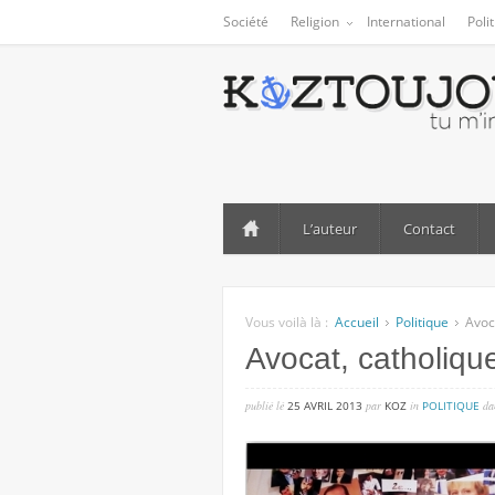
Société
Religion
International
Poli
L’auteur
Contact
Vous voilà là :
Accueil
Politique
Avoc
Avocat, catholiqu
publié lé
25 AVRIL 2013
par
KOZ
in
POLITIQUE
da