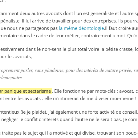
amment deux autres avocats dont l'un est généraliste et l'autre spé
énaliste. Il lui arrive de travailler pour des entreprises. Ils pourr
e que nous ne partageons pas
la même déontologie
.Il faut croire a
mentaire dans le cadre de leur métier, contrairement à moi. Qu'o
sivement dans le non-sens le plus total voire la bêtise crasse, 
pour les avocats,
proprement parler, sans plaidoirie, pour des intérêts de nature privée, su
arlementaire
r panique et sectarisme
. Elle fonctionne par mots-clés : avocat, c
nt entre les avocats : elle m'intimerait de me diviser moi-même !
tentieux (ie je plaide). J'ai également une forte activité de conseil.
égliger le conflit d'intérêts quand l'autre ne le serait pas. Je com
e traite pas le sujet qui l'a motivé et qui divise, trouvant son bo