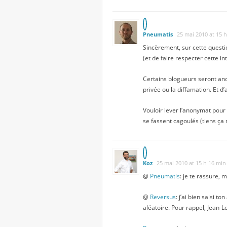
Pneumatis
25 mai 2010 at 15 
Sincèrement, sur cette questi
(et de faire respecter cette inte
Certains blogueurs seront anon
privée ou la diffamation. Et 
Vouloir lever l’anonymat pour
se fassent cagoulés (tiens ça 
Koz
25 mai 2010 at 15 h 16 min
@
Pneumatis
: je te rassure, 
@
Reversus
: j’ai bien saisi 
aléatoire. Pour rappel, Jean-L