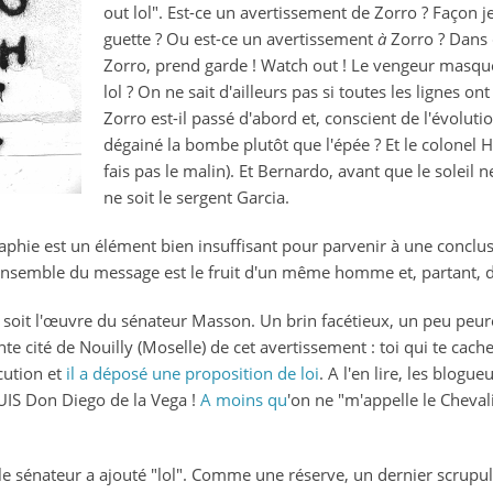
out lol". Est-ce un avertissement de Zorro ? Façon je 
watch
guette ? Ou est-ce un avertissement
à
Zorro ? Dans c
out
Zorro, prend garde ! Watch out ! Le vengeur masqu
lol
lol ? On ne sait d'ailleurs pas si toutes les lignes o
Zorro est-il passé d'abord et, conscient de l'évolutio
dégainé la bombe plutôt que l'épée ? Et le colonel H
fais pas le malin). Et Bernardo, avant que le soleil n
ne soit le sergent Garcia.
aphie est un élément bien insuffisant pour parvenir à une conclusi
l'ensemble du message est le fruit d'un même homme et, partant, 
ce soit l'œuvre du sénateur Masson. Un brin facétieux, un peu peur
nte cité de Nouilly (Moselle) de cet avertissement : toi qui te cach
cution et
il a déposé une proposition de loi
. A l'en lire, les blogu
e SUIS Don Diego de la Vega !
A moins qu
'on ne "m'appelle le Cheval
e sénateur a ajouté "lol". Comme une réserve, un dernier scrupu