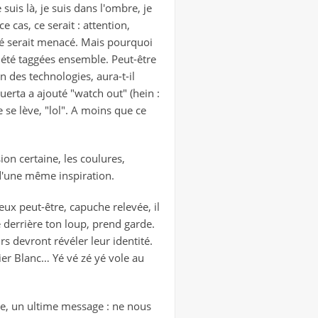
suis là, je suis dans l'ombre, je
e cas, ce serait : attention,
é serait menacé. Mais pourquoi
nt été taggées ensemble. Peut-être
n des technologies, aura-t-il
uerta a ajouté "watch out" (hein :
e se lève, "lol". A moins que ce
on certaine, les coulures,
d'une même inspiration.
eux peut-être, capuche relevée, il
e derrière ton loup, prend garde.
eurs devront révéler leur identité.
ier Blanc… Yé vé zé yé vole au
le, un ultime message : ne nous