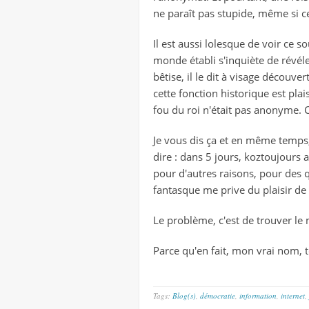
ne paraît pas stupide, même si ce
Il est aussi lolesque de voir ce 
monde établi s'inquiète de révél
bêtise, il le dit à visage découv
cette fonction historique est plai
fou du roi n'était pas anonyme. C
Je vous dis ça et en même temps,
dire : dans 5 jours, koztoujours
pour d'autres raisons, pour des q
fantasque me prive du plaisir de
Le problème, c'est de trouver le 
Parce qu'en fait, mon vrai nom, 
Tags:
Blog(s)
,
démocratie
,
information
,
internet
,