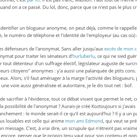
uand on a ce passé. Du lol, donc, parce que ce n'est pas le plus cré
 identifier un blogueur anonyme, on peut déjà, comme le rappell
e, le numéro de téléphone et l'identité de l'employeur (au cas où) 
 les défenseurs de l'anonymat. Sans aller jusqu'aux
excès de mon 
nymat pour traiter les sénateurs d'
hurluberlu
, ce qui ne sied guèr
r tout détenteur d'un suffrage électif, législateur auguste de surcr
ueurs citoyens" anonymes : y'a aussi une palanquée de ptits cons.
tueux. Alors, s'il faut aménager à la marge l'activité des blogueurs,
e voie aussi généralisée et autoritaire, je le dis tout net : bof.
de sacrifier à l'évidence, tout ce débat vivant que permet le net, 
 la possibilité de l'anonymat ? Aurais-je créé Koztoujours si j'avai
ranchement : le monde serait-il ce qu'il est aujourd'hui ? Il y a un
lus louables est celle qui anime
mon ami Edmond
, qui veut se pr
on message. C'est, à vrai dire, un scrupule qui n'étreint pas vra
 encore, penser que le propos tenu vaut pour son contenu et non e