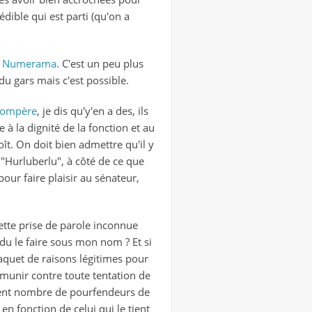
dible qui est parti (qu'on a
e
Numerama
. C'est un peu plus
du gars mais c'est possible.
compère
, je dis qu'y'en a des, ils
e à la dignité de la fonction et au
oît. On doit bien admettre qu'il y
 "Hurluberlu", à côté de ce que
 pour faire plaisir au sénateur,
cette prise de parole inconnue
s du le faire sous mon nom ? Et si
 paquet de raisons légitimes pour
émunir contre toute tentation de
iment nombre de pourfendeurs de
n fonction de celui qui le tient