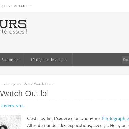
tique
et autres
S’abonner
L’intégrale des billets
Anonymat | Zorro Watch Out lol
Watch Out lol
sur
4 COMMENTAIRES
anonymat
C'est sibyllin. L'œuvre d'un anonyme.
Photographié
|
Allez demander des explications, avec ça. Hein, on 
zorro