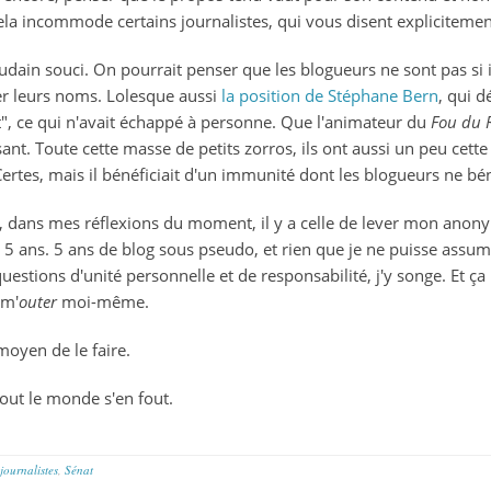
la incommode certains journalistes, qui vous disent explicitement
soudain souci. On pourrait penser que les blogueurs ne sont pas si 
er leurs noms. Lolesque aussi
la position de Stéphane Bern
, qui d
ert", ce qui n'avait échappé à personne. Que l'animateur du
Fou du 
sant. Toute cette masse de petits zorros, ils ont aussi un peu cett
ertes, mais il bénéficiait d'un immunité dont les blogueurs ne bén
 dans mes réflexions du moment, il y a celle de lever mon anonym
 a 5 ans. 5 ans de blog sous pseudo, et rien que je ne puisse as
uestions d'unité personnelle et de responsabilité, j'y songe. Et ç
 m'
outer
moi-même.
moyen de le faire.
tout le monde s'en fout.
journalistes
,
Sénat