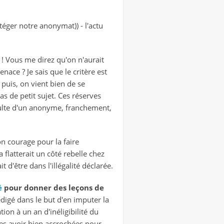
téger notre anonymat)) - l'actu
t ! Vous me direz qu'on n'aurait
enace ? Je sais que le critère est
t puis, on vient bien de se
s de petit sujet. Ces réserves
insulte d'un anonyme, franchement,
on courage pour la faire
 flatterait un côté rebelle chez
 d'être dans l'illégalité déclarée.
é
pour donner des leçons de
édigé dans le but d'en imputer la
tion à un an d'inéligibilité du
les avoir bien accrochées pour