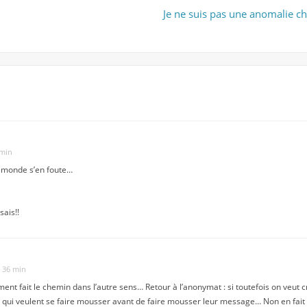
Je ne suis pas une anomalie 
 min
e monde s’en foute…
sais!!
h 36 min
mment fait le chemin dans l’autre sens… Retour à l’anonymat : si toutefois on veut c
ux qui veulent se faire mousser avant de faire mousser leur message… Non en fait 