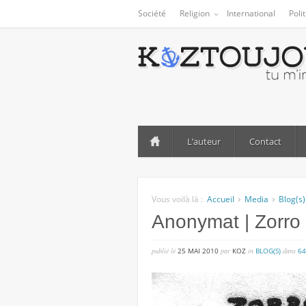
Société
Religion
International
Poli
L’auteur
Contact
Vous voilà là :
Accueil
Media
Blog(s)
Anonymat | Zorro 
publié lé
25 MAI 2010
par
KOZ
in
BLOG(S)
dans
6