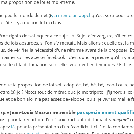
, ma proposition de loi et moi-même.
 un peu le monde du net ((
y'a même un appel
qu'est sorti pour pro
tecôte - y'a du bon lol dedans.
me rigolo de s'attaquer à ce sujet-là. Sujet d'envergure, s'il en es
s de lois absurdes, si l'on s'y mettait. Mais allons : quelle est la m
 plus, de vérifier la nécessité d'une réforme avant de la proposer. E
ines sur les apéros facebook : c'est donc la preuve qu'il n'y a pa
 l'insulte et la diffamation sont-elles vraiment endémiques ? Et l'
 que la proposition de loi soit adoptée, hé, hé, hé, Jean-Louis, b
ai(s)-je ? Notez tout de même que je me tripote : j'ignore si cela
t de bon aloi n'a pas assez développé, ou si je vivrais mal le fait
e que
Jean-Louis Masson ne semble
pas spécialement qualifi
ie
: pour la rédaction d'un "faux tract auto-diffamant
anonyme
" r
 tapez
là
, pour la présentation d'un "candidat fictif" et la condamna
ionnel, c'est
par ici
. Il est pas franc, Masson. Faut tout de même 