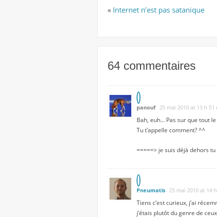
«
Internet n’est pas satanique
64 commentaires
panouf
25 mai 2010 at 13 h 51
Bah, euh… Pas sur que tout l
Tu t’appelle comment? ^^
=====> je suis déjà dehors tu 
Pneumatis
25 mai 2010 at 14 
Tiens c’est curieux, j’ai réce
j’étais plutôt du genre de ce