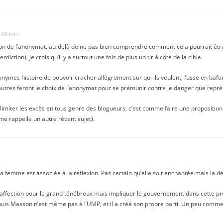
h 09 min
on de l’anonymat, au-delà de ne pas bien comprendre comment cela pourrait être
rdiction), je crois qu’il y a surtout une fois de plus un tir à côté de la cible.
ymes histoire de pouvoir cracher allègrement sur qui ils veulent, fusse en bafouan
d’autres feront le choix de l’anonymat pour se prémunir contre le danger que repr
 limiter les excès en tous genre des blogueurs, c’est comme faire une proposition
me rappelle un autre récent sujet).
ma femme est associée à la réflexion. Pas certain qu’elle soit enchantée mais la d
ton affection pour le grand ténébreux mais impliquer le gouvernement dans cette pr
ouis Masson n’est même pas à l’UMP, et il a créé son propre parti. Un peu comme V