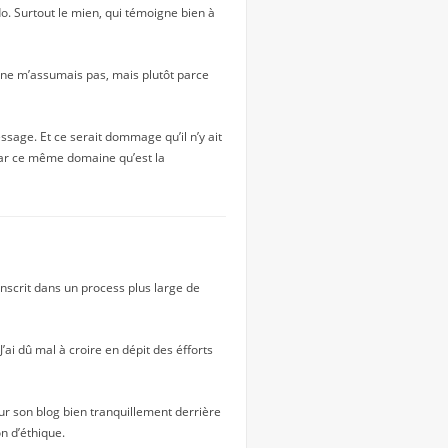
do. Surtout le mien, qui témoigne bien à
e ne m’assumais pas, mais plutôt parce
sage. Et ce serait dommage qu’il n’y ait
 par ce même domaine qu’est la
’inscrit dans un process plus large de
’ai dû mal à croire en dépit des éfforts
ur son blog bien tranquillement derrière
on d’éthique.