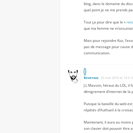
blog, dans le domaine du disco
quel point je ne me prends pa
Tout ça pour dire que le «
ret
que ma femme ne m’assumait pa
Mais pour rejoindre Koz, l’es
pas de message pour cause de 
communication.
Reversus
25 mai 2010 at 14 h 
J.L Masson, héraut du LOL, il f
dénigrement d’internet de la
Puisque la bataille du web est
répétés d’Authueil à la croisa
Maintenant, il aura au moins p
son clavier doit pouvoir être 