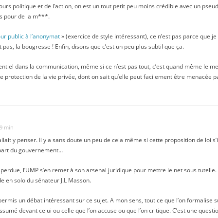
urs politique et de l’action, on est un tout petit peu moins crédible avec un pseu
s pour de la m***.
our public à l’anonymat
» (exercice de style intéressant), ce n’est pas parce que j
s, la bougresse ! Enfin, disons que c’est un peu plus subtil que ça.
sentiel dans la communication, même si ce n’est pas tout, c’est quand même le mes
protection de la vie privée, dont on sait qu’elle peut facilement être menacée
59 min
allait y penser. Il y a sans doute un peu de cela même si cette proposition de loi s
 part du gouvernement…
 perdue, l’UMP s’en remet à son arsenal juridique pour mettre le net sous tutelle. J
de en solo du sénateur J.L Masson.
ermis un débat intéressant sur ce sujet. A mon sens, tout ce que l’on formalise s
assumé devant celui ou celle que l’on accuse ou que l’on critique. C’est une questi