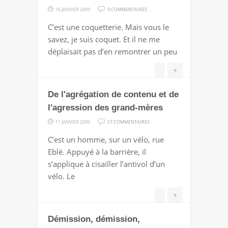
SUR
16 JANVIER 2009
9 COMMENTAIRES
JE
C’est une coquetterie. Mais vous le
DÉBARQUE
savez, je suis coquet. Et il ne me
SUR
déplaisait pas d’en remontrer un peu
LES
AAALIENS
+
De l'agrégation de contenu et de
l'agression des grand-mères
SUR
11 JANVIER 2009
57 COMMENTAIRES
DE
C’est un homme, sur un vélo, rue
L'AGRÉGATION
Eblé. Appuyé à la barrière, il
DE
s’applique à cisailler l’antivol d’un
CONTENU
vélo. Le
ET
DE
+
L'AGRESSION
Démission, démission,
DES