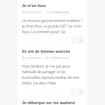
Je m'en fous
SUR
20 FÉVRIER 2009
25 COMMENTAIRES
JE
Le nouveau gouvernement israélien ?
M'EN
Je m’en fous. Le procès AZF ? Je m’en
FOUS
fous. Le sommet social ? Je
+
Ils ont de bonnes sources
SUR
30 JANVIER 2009
19 COMMENTAIRES
ILS
Amis lecteurs, je n’ai pas pour
ONT
habitude de partager ici les
DE
éventuelles reprises medias de mes
BONNES
billets. J’ai dans l’idée
SOURCES
+
Je débarque sur les aaaliens