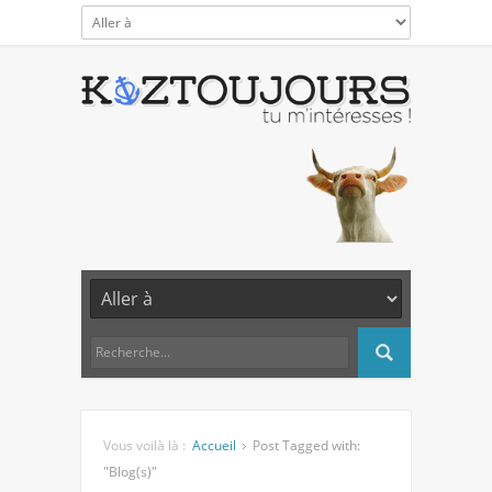
Vous voilà là :
Accueil
Post Tagged with:
"Blog(s)"