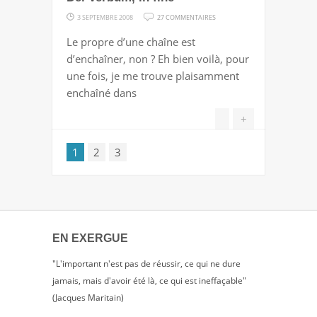
SUR
3 SEPTEMBRE 2008
27 COMMENTAIRES
DEI
Le propre d’une chaîne est
VERBUM,
d’enchaîner, non ? Eh bien voilà, pour
IN
une fois, je me trouve plaisamment
FINE
enchaîné dans
+
1
2
3
EN EXERGUE
"L'important n'est pas de réussir, ce qui ne dure
jamais, mais d'avoir été là, ce qui est ineffaçable"
(Jacques Maritain)