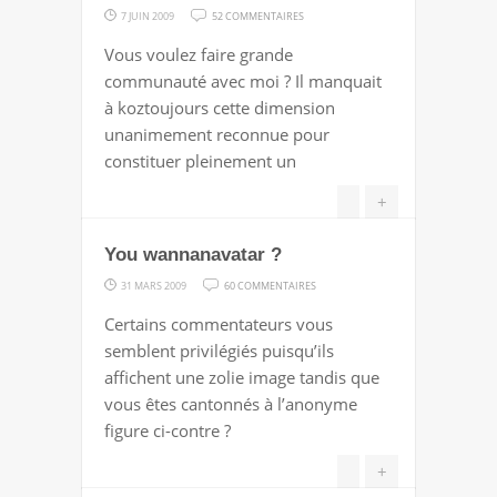
?
SUR
7 JUIN 2009
52 COMMENTAIRES
[BLOG]
Vous voulez faire grande
FAIS
communauté avec moi ? Il manquait
TOURNER
à koztoujours cette dimension
unanimement reconnue pour
constituer pleinement un
+
You wannanavatar ?
SUR
31 MARS 2009
60 COMMENTAIRES
YOU
Certains commentateurs vous
WANNANAVATAR
semblent privilégiés puisqu’ils
?
affichent une zolie image tandis que
vous êtes cantonnés à l’anonyme
figure ci-contre ?
+