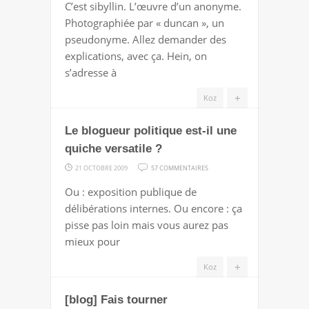
C’est sibyllin. L’œuvre d’un anonyme.
|
Photographiée par « duncan », un
ZORRO
pseudonyme. Allez demander des
WATCH
explications, avec ça. Hein, on
OUT
s’adresse à
LOL
+
Koz
Le blogueur politique est-il une
quiche versatile ?
SUR
21 OCTOBRE 2009
57 COMMENTAIRES
LE
Ou : exposition publique de
BLOGUEUR
délibérations internes. Ou encore : ça
POLITIQUE
pisse pas loin mais vous aurez pas
EST-
mieux pour
IL
UNE
+
Koz
QUICHE
[blog] Fais tourner
VERSATILE