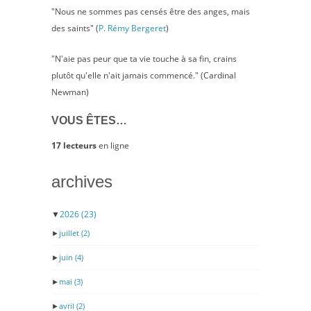
"Nous ne sommes pas censés être des anges, mais
des saints" (
P. Rémy Bergeret
)
"N'aie pas peur que ta vie touche à sa fin, crains
plutôt qu'elle n'ait jamais commencé." (Cardinal
Newman)
VOUS ÊTES…
17 lecteurs
en ligne
archives
▼
2026
(23)
►
juillet
(2)
►
juin
(4)
►
mai
(3)
►
avril
(2)