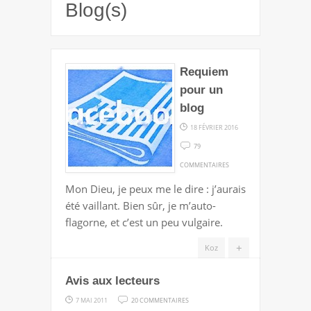
Blog(s)
Requiem
pour un
blog
18 FÉVRIER 2016
79
SUR
COMMENTAIRES
REQUIEM
Mon Dieu, je peux me le dire : j’aurais
POUR
été vaillant. Bien sûr, je m’auto-
UN
flagorne, et c’est un peu vulgaire.
BLOG
+
Koz
Avis aux lecteurs
SUR
7 MAI 2011
20 COMMENTAIRES