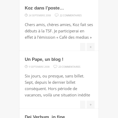
CAFÉ
Koz dans l'poste…
MEDIAS,
L'ÉMISSION
SUR
24 SEPTEMBRE 2008
22 COMMENTAIRES
KOZ
Chers amis, chères amies, Koz fait ses
DANS
débuts à la TSF. Je participerai en
L'POSTE…
effet à l’émission « Café des medias »
+
Un Pape, un blog !
SUR
9 SEPTEMBRE 2008
23 COMMENTAIRES
UN
Six jours, ou presque, sans billet.
PAPE,
Sept, depuis le dernier billet
UN
conséquent. Hors période de
BLOG
vacances, voilà une situation inédite
!
+
Dei Verbum, in fine