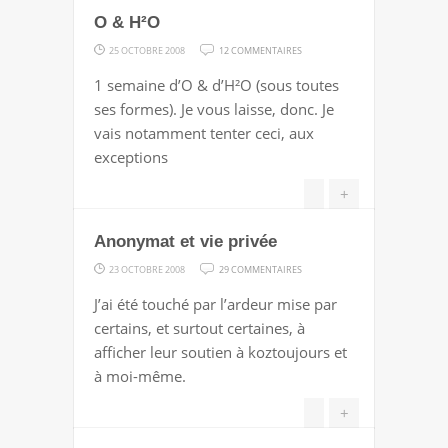
O & H²O
SUR
25 OCTOBRE 2008
12 COMMENTAIRES
O
1 semaine d’O & d’H²O (sous toutes
&
ses formes). Je vous laisse, donc. Je
H²O
vais notamment tenter ceci, aux
exceptions
+
Anonymat et vie privée
SUR
23 OCTOBRE 2008
29 COMMENTAIRES
ANONYMAT
J’ai été touché par l’ardeur mise par
ET
certains, et surtout certaines, à
VIE
afficher leur soutien à koztoujours et
PRIVÉE
à moi-même.
+