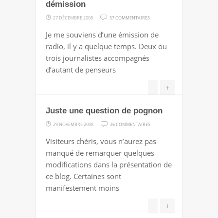
GRAND-
démission
MÈRES
SUR
27 DÉCEMBRE 2008
57 COMMENTAIRES
DÉMISSION,
Je me souviens d’une émission de
DÉMISSION,
radio, il y a quelque temps. Deux ou
DÉMISSION
trois journalistes accompagnés
d’autant de penseurs
+
Juste une question de pognon
SUR
29 NOVEMBRE 2008
36 COMMENTAIRES
JUSTE
Visiteurs chéris, vous n’aurez pas
UNE
manqué de remarquer quelques
QUESTION
modifications dans la présentation de
DE
ce blog. Certaines sont
POGNON
manifestement moins
+