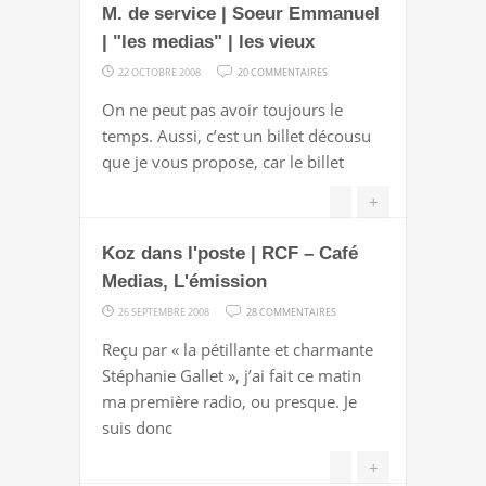
M. de service | Soeur Emmanuel
| "les medias" | les vieux
SUR
22 OCTOBRE 2008
20 COMMENTAIRES
M.
On ne peut pas avoir toujours le
DE
temps. Aussi, c’est un billet décousu
SERVICE
que je vous propose, car le billet
|
SOEUR
+
EMMANUEL
Koz dans l'poste | RCF – Café
|
"LES
Medias, L'émission
MEDIAS"
SUR
26 SEPTEMBRE 2008
28 COMMENTAIRES
|
KOZ
Reçu par « la pétillante et charmante
LES
DANS
Stéphanie Gallet », j’ai fait ce matin
VIEUX
L'POSTE
ma première radio, ou presque. Je
|
suis donc
RCF
–
+