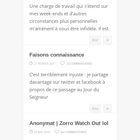
AVIS
Une charge de travail qui s’étend sur
AUX
mes week-ends et d’autres
LECTEURS
circonstances plus personnelles
m’amènent à vous être infidèle. Il est
+
Koz
Faisons connaissance
SUR
27 FÉVRIER 2011
33 COMMENTAIRES
FAISONS
C’est terriblement injuste : je partage
CONNAISSANCE
davantage sur twitter et facebook à
propos de ce passage au Jour du
Seigneur
+
Koz
Anonymat | Zorro Watch Out lol
SUR
25 MAI 2010
64 COMMENTAIRES
ANONYMAT