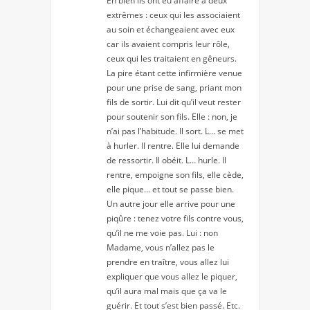
Eh bien ils ont eu affaire à deux
extrêmes : ceux qui les associaient
au soin et échangeaient avec eux
car ils avaient compris leur rôle,
ceux qui les traitaient en gêneurs.
La pire étant cette infirmière venue
pour une prise de sang, priant mon
fils de sortir. Lui dit qu’il veut rester
pour soutenir son fils. Elle : non, je
n’ai pas l’habitude. Il sort. L… se met
à hurler. Il rentre. Elle lui demande
de ressortir. Il obéit. L… hurle. Il
rentre, empoigne son fils, elle cède,
elle pique… et tout se passe bien.
Un autre jour elle arrive pour une
piqûre : tenez votre fils contre vous,
qu’il ne me voie pas. Lui : non
Madame, vous n’allez pas le
prendre en traître, vous allez lui
expliquer que vous allez le piquer,
qu’il aura mal mais que ça va le
guérir. Et tout s’est bien passé. Etc.