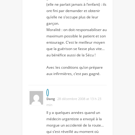
(elle ne parlait jamais à l’enfant) : ils
ont fini par demander et obtenir
qu’elle ne s’occupe plus de leur
garçon.
Moralité : on doit responsabiliser au
maximum possible le patient et son
entourage. C’est le meilleur moyen
que la guérison se fasse plus vite…
au bénéfice aussi de la Sécu !
Avec les conditions qu’on prépare
aux infirmières, c’est pas gagné.
Dang
28 décembre 2008 at 13 h 23
min
Il y a quelques années quand un
médecin urgentiste a envoyé à la
morgue un accidenté de la route…
qui s’est réveillé au moment où