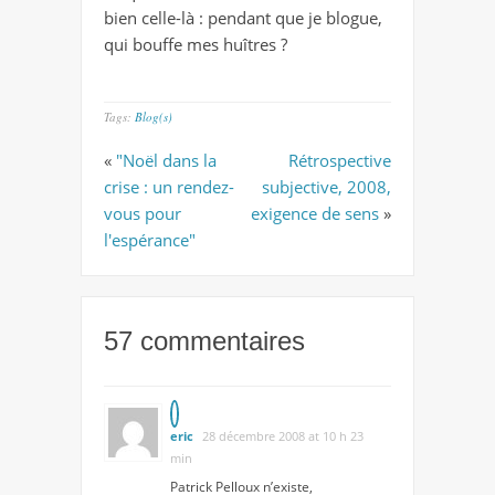
bien celle-là : pendant que je blogue,
qui bouffe mes huîtres ?
Tags:
Blog(s)
«
"Noël dans la
Rétrospective
crise : un rendez-
subjective, 2008,
vous pour
exigence de sens
»
l'espérance"
57 commentaires
eric
28 décembre 2008 at 10 h 23
min
Patrick Pelloux n’existe,