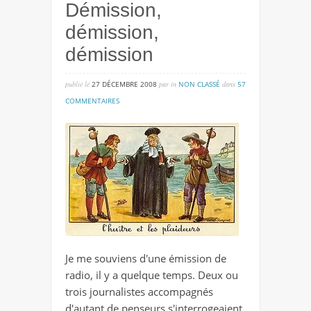
Démission,
démission,
démission
publié lé
27 DÉCEMBRE 2008
par
in
NON CLASSÉ
dans
57
sur
COMMENTAIRES
démission,
démission,
démission
Je me souviens d'une émission de
radio, il y a quelque temps. Deux ou
trois journalistes accompagnés
d'autant de penseurs s'interrogeaient