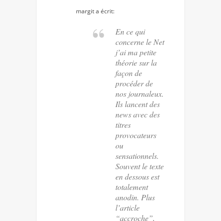
margit
a écrit:
En ce qui
concerne le Net
j’ai ma petite
théorie sur la
façon de
procéder de
nos journaleux.
Ils lancent des
news avec des
titres
provocateurs
ou
sensationnels.
Souvent le texte
en dessous est
totalement
anodin. Plus
l’article
“accroche”,