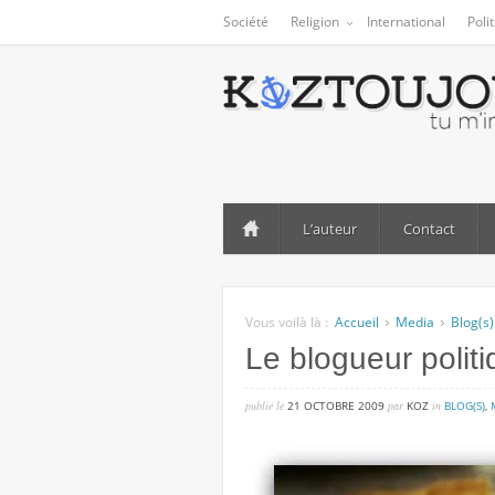
Société
Religion
International
Poli
L’auteur
Contact
Vous voilà là :
Accueil
Media
Blog(s)
Le blogueur politi
publié lé
21 OCTOBRE 2009
par
KOZ
in
BLOG(S)
,