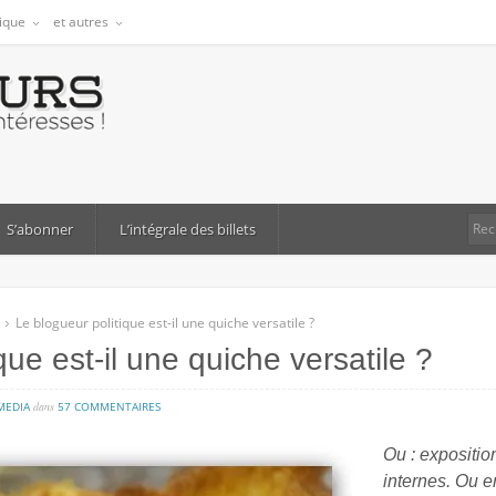
tique
et autres
S’abonner
L’intégrale des billets
Le blogueur politique est-il une quiche versatile ?
que est-il une quiche versatile ?
sur
MEDIA
dans
57 COMMENTAIRES
le
Ou
: expositio
blogueur
internes. Ou e
politique