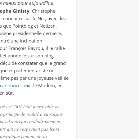
s mieux pour aujourd'hui.
tophe Ginisty
. Christophe
ait connaître sur le Net, avec des
s que Pointblog et Netizen.
agne présidentielle dernière,
ntré une inclination
ur François Bayrou, il le rallie
at et annonce sur son blog.
déçu de constater que le grand
que et parlementariste ne
me pas par une joyeuse veillée
l'a annoncé
: exit le Modem, en
en sûr.
ssé en 2007 était incroyable et
Le principe de réalité a eu raison
bines d'autrefois maladroitement
nts qui ne respectent pas leurs
démocratique comme de sa