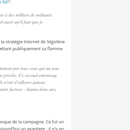
 RIP
".
ir à des milliers de militants.
t aussi qu'il faut que je
 la stratégie Internet de Ségolène
mettant publiquement sa flamme
stement par tous ceux qui un jour
rage proche. Ce second entourage
ls n’ont d’ailleurs jamais
autre facteur : depuis deux ans,
'époque de la campagne. Ce fut un
ujourd'hui un avantage : il n'y en