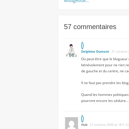
Mougeotte…
57 commentaires
Delphine Dumont
21 octobre 
Ou peut-être que le blogueur e
bénévolement pour ne rien rec
de gauche et du centre, ne cac
Il ne faut pas prendre les bl
Quand les hommes politiques c
pourront encore les séduire…
Hub
21 octobre 2009 at 18 h 1