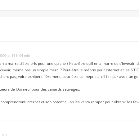
2009 at 18 h 04 min
n a marre d’être pris pour une quiche ? Peut-être qu’il en a marre de s’investir, d
evoir, même pas un simple merci ? Peut-être le mépris pour Internet et les NTIC,
hent pas, voire exhibent fièrement, peut-être ce mépris a-t-il fini par avoir un go
ogueurs de l’An neuf pour des canards sauvages.
omprendront Internet et son potentiel, on les verra ramper pour obtenir les faveu
2 min