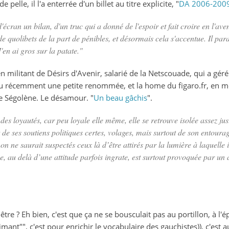
pelle, il l'a enterrée d'un billet au titre explicite, "
DA 2006-2009
écran un bilan, d'un truc qui a donné de l'espoir et fait croire en l'aven
e quolibets de la part de pénibles, et désormais cela s'accentue. Il parai
'en ai gros sur la patate."
en militant de Désirs d'Avenir, salarié de la Netscouade, qui a géré
u récemment une petite renommée, et la home du figaro.fr, en 
 de Ségolène. Le désamour. "
Un beau gâchis
".
des loyautés, car peu loyale elle même, elle se retrouve isolée assez ju
git de ses soutiens politiques certes, volages, mais surtout de son entou
 on ne saurait suspectés ceux là d’être attirés par la lumière à laquelle i
e, au delà d’une attitude parfois ingrate, est surtout provoquée par un 
tre ? Eh bien, c'est que ça ne se bousculait pas au portillon, à l
mant"", c'est pour enrichir le vocabulaire des gauchistes)), c'est a