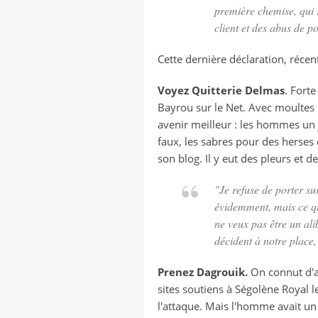
première chemise, qui 
client et des abus de po
Cette dernière déclaration, récen
Voyez Quitterie Delmas
. Fort
Bayrou sur le Net. Avec moultes h
avenir meilleur : les hommes un j
faux, les sabres pour des herses et
son blog. Il y eut des pleurs et 
"Je refuse de porter su
évidemment, mais ce qu
ne veux pas être un ali
décident à notre place,
Prenez Dagrouik.
On connut d'ab
sites soutiens à Ségolène Royal l
l'attaque. Mais l'homme avait un c