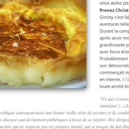
vous aurez pa
est-
Prenez Chris
il
Ginisty s'est f
une
aventures telle
quiche
Durant la camp
versatile
après avoir mo
?
grandissante po
avec force écl
Probablement 
soir démocrati
commençait mê
en interne,
il 
toute amitié bi
"Ce qui s'est pa
stimulant. (...) 
 politique autrement mais une bonne vieille série de recettes et de com
s discours qui deviennent pathétiques à force de se répéter. Des dirigea
ructure qui ne respecte pas ses propres statuts, qui se moque du fait 