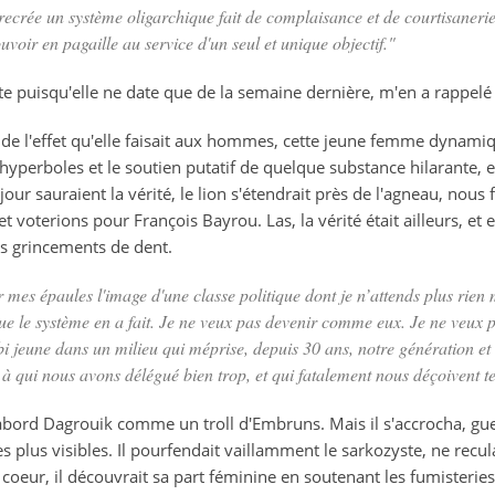
recrée un système oligarchique fait de complaisance et de courtisanerie
uvoir en pagaille au service d'un seul et unique objectif."
te puisqu'elle ne date que de la semaine dernière, m'en a rappelé 
e de l'effet qu'elle faisait aux hommes, cette jeune femme dynamiqu
yperboles et le soutien putatif de quelque substance hilarante, el
our sauraient la vérité, le lion s'étendrait près de l'agneau, nous
 voterions pour François Bayrou. Las, la vérité était ailleurs, et el
des grincements de dent.
r mes épaules l'image d'une classe politique dont je n’attends plus rie
e le système en a fait. Je ne veux pas devenir comme eux. Je ne veux p
bi jeune dans un milieu qui méprise, depuis 30 ans, notre génération et 
 à qui nous avons délégué bien trop, et qui fatalement nous déçoivent t
ord Dagrouik comme un troll d'Embruns. Mais il s'accrocha, guer
es plus visibles. Il pourfendait vaillamment le sarkozyste, ne recu
oeur, il découvrait sa part féminine en soutenant les fumisteries p