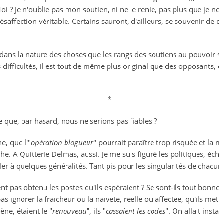
oi ? Je n'oublie pas mon soutien, ni ne le renie, pas plus que je n
affection véritable. Certains sauront, d'ailleurs, se souvenir de q
 dans la nature des choses que les rangs des soutiens au pouvoir 
difficultés, il est tout de même plus original que des opposants, d
*
ce que, par hasard, nous ne serions pas fiables ?
e, que l'"
opération blogueur
" pourrait paraître trop risquée et la m
e. A Quitterie Delmas, aussi. Je me suis figuré les politiques, éc
ler à quelques généralités. Tant pis pour les singularités de chacun 
t pas obtenu les postes qu'ils espéraient ? Se sont-ils tout bonn
as ignorer la fraîcheur ou la naïveté, réelle ou affectée, qu'ils m
ne, étaient le "
renouveau
", ils "
cassaient les codes
". On allait ins