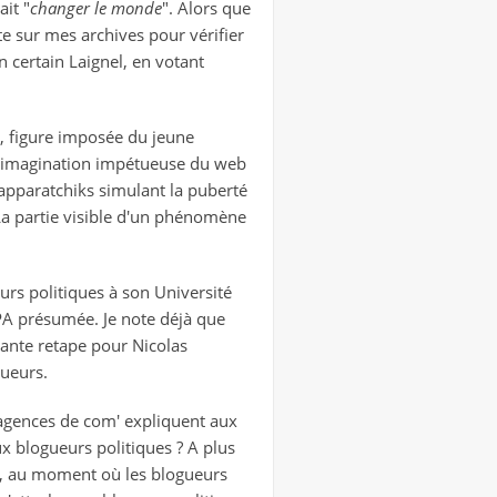
ait "
changer le monde
". Alors que
te sur mes archives pour vérifier
 certain Laignel, en votant
n, figure imposée du jeune
e l'imagination impétueuse du web
apparatchiks simulant la puberté
 La partie visible d'un phénomène
eurs politiques à son Université
OPA présumée. Je note déjà que
yante retape pour Nicolas
gueurs.
 agences de com' expliquent aux
ux blogueurs politiques ? A plus
urs, au moment où les blogueurs