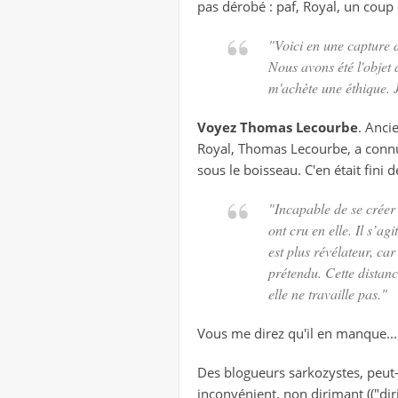
pas dérobé : paf, Royal, un coup de 
"Voici en une capture d'
Nous avons été l'objet d
m'achète une éthique. J
Voyez Thomas Lecourbe
. Anci
Royal, Thomas Lecourbe, a conn
sous le boisseau. C'en était fini
"Incapable de se créer 
ont cru en elle. Il s’a
est plus révélateur, car
prétendu. Cette distanc
elle ne travaille pas."
Vous me direz qu'il en manque...
Des blogueurs sarkozystes, peut-ê
inconvénient, non dirimant (("diri