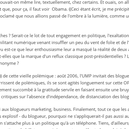
pouvait-on même lire, textuellement, chez certains. Et ouais, on all
 que, pour ça, il faut voir Obama. ((Ceci étant écrit, je me précipi
roclamé que nous allions passé de l'ombre à la lumière, comme un
hes ? Serait-ce le lot de tout engagement en politique, l'exaltatio
 militant numérique venant insuffler un peu du vent de folie et d
u est-ce que leur enthousiasme leur a masqué la réalité de deux 
t-elles que la marque d'un reflux classique post-présidentielles ?
anonyme ?
)) de cette vieille polémique : août 2006, l'UMP invitait des blogu
urrissent de polémiques, ils se sont agités longuement sur cette 
vement succombé à la gratitude servile en faisant ensuite une bru
es critiques sur l'absence d'indépendance, de distanciation des blo
si aux blogueurs marketing, business. Finalement, tout ce que les
ns explosif - du blogueur, pourquoi ne s'appliquerait-il pas aussi a
n s'attache plus à un politique qu'à un téléphone. Tiens, d'aille