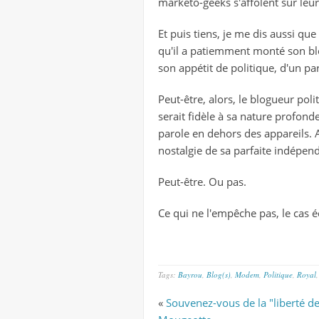
marketo-geeks s'affolent sur leur
Et puis tiens, je me dis aussi que
qu'il a patiemment monté son blo
son appétit de politique, d'un par
Peut-être, alors, le blogueur polit
serait fidèle à sa nature profonde
parole en dehors des appareils. A
nostalgie de sa parfaite indépen
Peut-être. Ou pas.
Ce qui ne l'empêche pas, le cas é
Tags:
Bayrou
,
Blog(s)
,
Modem
,
Politique
,
Royal
«
Souvenez-vous de la "liberté d