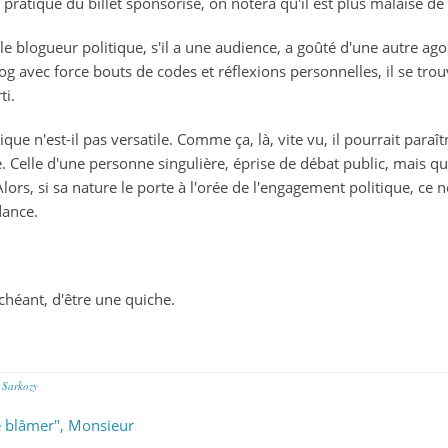
 pratique du billet sponsorisé, on notera qu'il est plus malaisé de
 le blogueur politique, s'il a une audience, a goûté d'une autre ago
g avec force bouts de codes et réflexions personnelles, il se tr
ti.
ique n'est-il pas versatile. Comme ça, là, vite vu, il pourrait paraî
. Celle d'une personne singulière, éprise de débat public, mais qui
lors, si sa nature le porte à l'orée de l'engagement politique, ce 
dance.
chéant, d'être une quiche.
,
Sarkozy
e blâmer", Monsieur