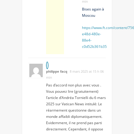
min
Bises again à
Moscou
https://www.ft.com/content/75
e48d-480e-
88e4-
c0d52b361b35
philippe facq
8 mars 2025 at 15 h 06
min
Pas d’accord non plus avec vous .
Vous pouvez lire (gratuitement)
l’article d’Andréa Tornielli du 6 mars
2025 sur Vatican News intitulé: Le
réarmement questionne dans un
monde affaibli diplomatiquement.
Evidemment, il ne prend pas parti
directement. Cependant, il oppose