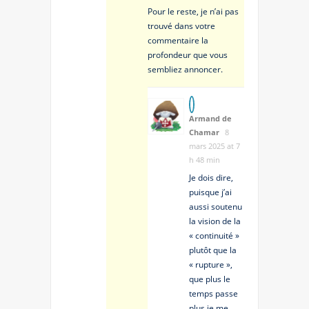
Pour le reste, je n’ai pas
trouvé dans votre
commentaire la
profondeur que vous
sembliez annoncer.
Armand de
Chamar
8
mars 2025 at 7
h 48 min
Je dois dire,
puisque j’ai
aussi soutenu
la vision de la
« continuité »
plutôt que la
« rupture »,
que plus le
temps passe
plus je me