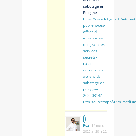
sabotage en
Pologne
https://www.lefigaro.fr/internati
publient-des-
offres-d-
emploi-sur-
telegram-les-
services-
secrets-
russes-
derriere-les-
actions-de-
sabotage-en-
pologne-
20250314?
utm_source=app&utm_medium
Koz
17 mars
2025 at 20 h 22