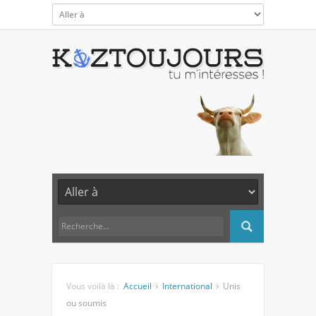
Vous voilà là :
Accueil
International
Unis
ou soumis