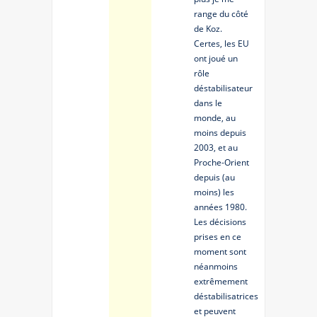
range du côté
de Koz.
Certes, les EU
ont joué un
rôle
déstabilisateur
dans le
monde, au
moins depuis
2003, et au
Proche-Orient
depuis (au
moins) les
années 1980.
Les décisions
prises en ce
moment sont
néanmoins
extrêmement
déstabilisatrices
et peuvent