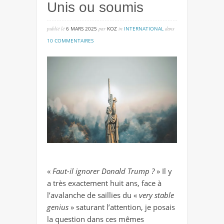
Unis ou soumis
publié lé
6 MARS 2025
par
KOZ
in
INTERNATIONAL
dans
sur
10 COMMENTAIRES
unis
ou
soumis
«
Faut-il ignorer Donald Trump ?
» Il y
a très exactement huit ans, face à
l’avalanche de saillies du «
very stable
genius
» saturant l’attention, je posais
la question dans ces mêmes