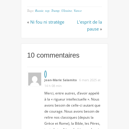
Tags:
Russie
,
top
,
Trump
,
Ukraine
,
Vance
«
Ni fou ni stratège
L’esprit de la
pause
»
10 commentaires
Jean-Marie Salamito
6 mars 2025 at
14 h 08 min
Merci, entre autres, d’avoir appelé
à la « rigueur intellectuelle ». Nous
avons besoin de celle-ci autant que
de courage. Nous avons besoin de
relire nos classiques (depuis la
Grèce et Rome), la Bible, les Pères,