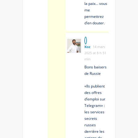
la paix… vous
me
permettrez
d’en douter.
Koz
14 mars
2025 at 8 h 51
min
Bons baisers
de Russie
«Ils publient
des offres
d’emploi sur
Telegram» :
les services
secrets
russes
derrière les
actions de