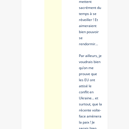
mettent
sacrément du
temps à se
réveiller ! Et
aimeraient
bien pouvoir
se
rendormir…
Par ailleurs, je
voudrais bien
qu’on me
prouve que
les EU ont
attisé le
conflit en
Ukraine… et
surtout, que la
récente volte-
face amènera
la paix ! Je
serais bien