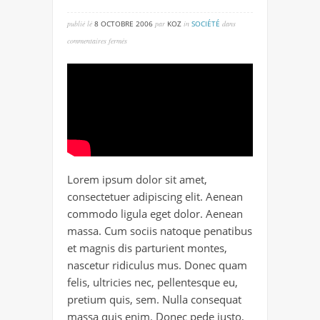
publié lé
8 OCTOBRE 2006
par
KOZ
in
SOCIÉTÉ
dans
sur
commentaires fermés
test
vidéo
Lorem ipsum dolor sit amet,
consectetuer adipiscing elit. Aenean
commodo ligula eget dolor. Aenean
massa. Cum sociis natoque penatibus
et magnis dis parturient montes,
nascetur ridiculus mus. Donec quam
felis, ultricies nec, pellentesque eu,
pretium quis, sem. Nulla consequat
massa quis enim. Donec pede justo,