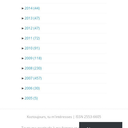
►
2014
(44)
►
2013
(47)
►
2012
(47)
►
2011
(72)
►
2010
(91)
►
2009
(118)
►
2008
(230)
►
2007
(457)
►
2006
(30)
►
2005
(5)
Koztoujours, tu m'intéresses | ISSN 2553-6605
Toute ma gratitude à ma femme et mes enfants, pour