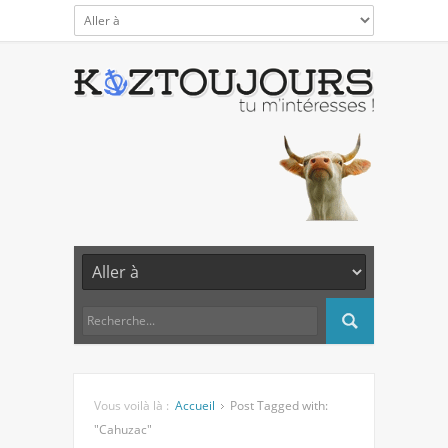
Vous voilà là :
Accueil
Post Tagged with:
"Cahuzac"