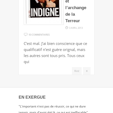
et
l’archange
de la
Terreur
3 AVRIL 2013
SUR
93 COMMENTAIRES
CAHUZAC,
C’est mal. J’ai bien conscience que ce
LES
qualificatif n’est guère orignal, mais
DÉVOTS
les autres sont tous pris. Tous ceux
ET
qui
L’ARCHANGE
DE
+
Koz
LA
TERREUR
EN EXERGUE
"L'important n'est pas de réussir, ce qui ne dure
jamais, mais d'avoir été là, ce qui est ineffaçable"