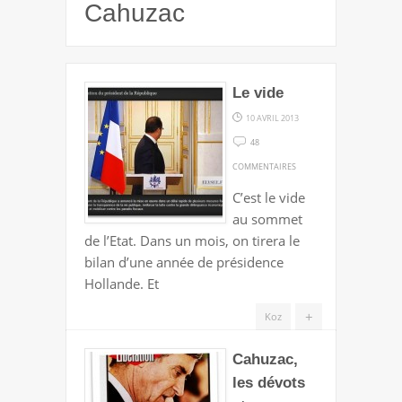
Cahuzac
Le vide
10 AVRIL 2013
48
SUR
COMMENTAIRES
LE
C’est le vide
VIDE
au sommet
de l’Etat. Dans un mois, on tirera le
bilan d’une année de présidence
Hollande. Et
+
Koz
Cahuzac,
les dévots