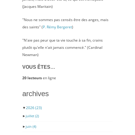
(Jacques Maritain)
"Nous ne sommes pas censés être des anges, mais
des saints" (
P. Rémy Bergeret
)
"N'aie pas peur que ta vie touche à sa fin, crains
plutôt qu'elle n'ait jamais commencé." (Cardinal
Newman)
VOUS ÊTES…
20 lecteurs
en ligne
archives
▼
2026
(23)
►
juillet
(2)
►
juin
(4)