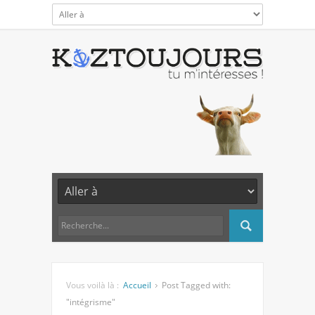
Vous voilà là :
Accueil
Post Tagged with:
"intégrisme"