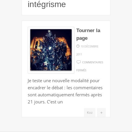
intégrisme
Tourner la
page
10 DÉCEMBRE
2011
COMMENTAIRES
SUR
FERMÉS
TOURNER
Je teste une nouvelle modalité pour
LA
encadrer le débat : les commentaires
PAGE
sont automatiquement fermés après
21 jours. C’est un
+
Koz