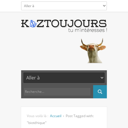
Vous voilà là :
Accueil
Post Tagged with:
"biotéhique"