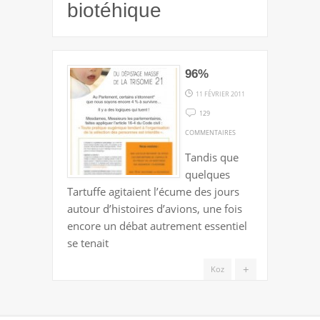
biotéhique
96%
11 FÉVRIER 2011
129
SUR
COMMENTAIRES
96129
Tandis que
quelques
Tartuffe agitaient l’écume des jours
autour d’histoires d’avions, une fois
encore un débat autrement essentiel
se tenait
+
Koz