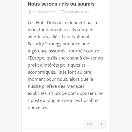
Nous serons unis ou soumis
SUR
19 DÉCEMBRE 2025
3 COMMENTAIRES
NOUS
Les États-Unis ne reviennent pas à
SERONS
leurs fondamentaux : ils rompent
UNIS
avec leurs alliés. Leur National
OU
Security Strategy annonce une
SOUMIS
ingérence assumée, tournée contre
l’Europe, qu’ils cherchent à diviser au
profit d’intérêts politiques et
économiques. Ils le font au pire
moment pour nous, alors que la
Russie profère des menaces
explicites. L’Europe doit opposer une
riposte à long terme à ces hostilités
nouvelles.
+
Koz