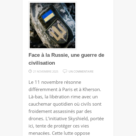
Face à la Russie, une guerre de
civilisation
SUR
21 NOVEMBRE 2025
UN COMMENTAIRE
FACE
Le 11 novembre résonne
À
différemment à Paris et à Kherson.
LA
Là-bas, la libération rime avec un
RUSSIE,
cauchemar quotidien où civils sont
UNE
froidement assassinés par des
GUERRE
drones. L’initiative Skyshield, portée
DE
ici, tente de protéger ces vies
CIVILISATION
menacées. Cette lutte oppose