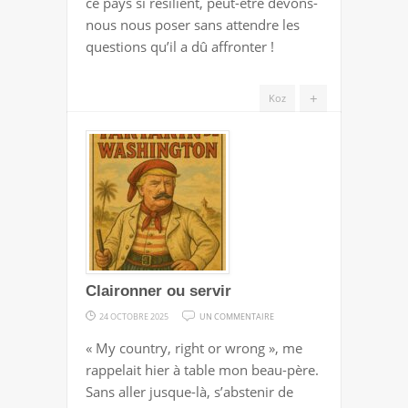
ce pays si résilient, peut-être devons-
nous nous poser sans attendre les
questions qu’il a dû affronter !
+
Koz
Claironner ou servir
SUR
24 OCTOBRE 2025
UN COMMENTAIRE
CLAIRONNER
« My country, right or wrong », me
OU
rappelait hier à table mon beau-père.
SERVIR
Sans aller jusque-là, s’abstenir de