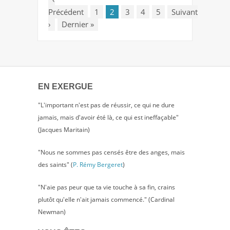
Précédent
1
2
3
4
5
Suivant
›
Dernier
»
EN EXERGUE
"L'important n'est pas de réussir, ce qui ne dure
jamais, mais d'avoir été là, ce qui est ineffaçable"
(Jacques Maritain)
"Nous ne sommes pas censés être des anges, mais
des saints" (
P. Rémy Bergeret
)
"N'aie pas peur que ta vie touche à sa fin, crains
plutôt qu'elle n'ait jamais commencé." (Cardinal
Newman)