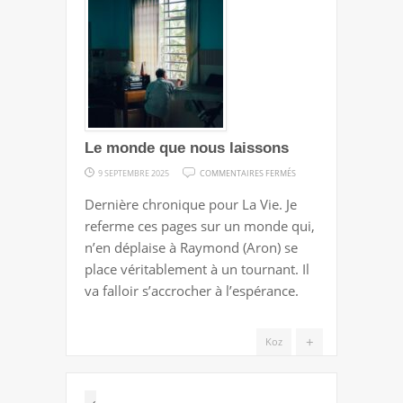
Le monde que nous laissons
SUR
9 SEPTEMBRE 2025
COMMENTAIRES FERMÉS
LE
Dernière chronique pour La Vie. Je
MONDE
referme ces pages sur un monde qui,
QUE
n’en déplaise à Raymond (Aron) se
NOUS
place véritablement à un tournant. Il
LAISSONS
va falloir s’accrocher à l’espérance.
+
Koz
‹