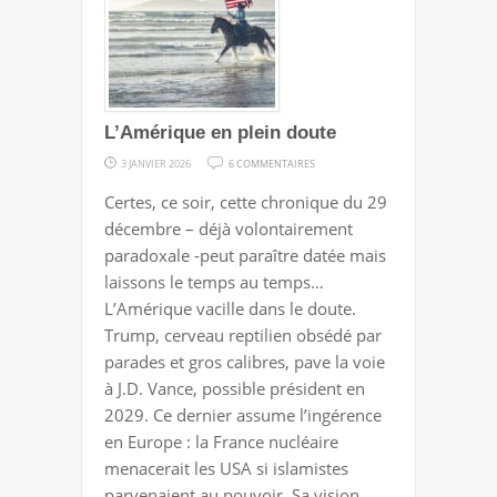
L’Amérique en plein doute
SUR
3 JANVIER 2026
6 COMMENTAIRES
L’AMÉRIQUE
Certes, ce soir, cette chronique du 29
EN
décembre – déjà volontairement
PLEIN
paradoxale -peut paraître datée mais
DOUTE
laissons le temps au temps…
L’Amérique vacille dans le doute.
Trump, cerveau reptilien obsédé par
parades et gros calibres, pave la voie
à J.D. Vance, possible président en
2029. Ce dernier assume l’ingérence
en Europe : la France nucléaire
menacerait les USA si islamistes
parvenaient au pouvoir. Sa vision