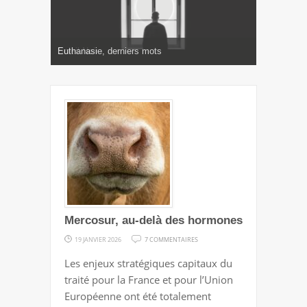
Soleil Noir
Euthanasie, derniers mots
Des bégaiements de l’Histoire
Dernier souffle démocratique
Magnifique humanité !
Pire que la mort ?
Mercosur, au-delà des hormones
SUR
19 JANVIER 2026
7 COMMENTAIRES
MERCOSUR,
Les enjeux stratégiques capitaux du
AU-
traité pour la France et pour l’Union
DELÀ
Européenne ont été totalement
DES