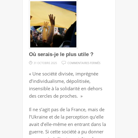
Où serais-je le plus utile ?
SUR
31 OCTOBRE 2025
COMMENTAIRES FERMÉS
OÙ
« Une société divisée, imprégnée
SERAIS-
d’individualisme, dépolitisée,
JE
insensible à la solidarité en dehors
LE
des cercles de proches. »
PLUS
UTILE
Il ne s’agit pas de la France, mais de
?
l’Ukraine et de la perception qu’elle
avait d’elle-même en entrant dans la
guerre. Si cette société a pu donner