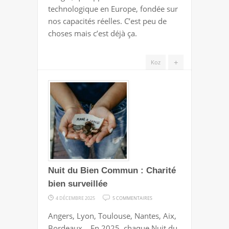
technologique en Europe, fondée sur
nos capacités réelles. C’est peu de
choses mais c’est déjà ça.
+
Koz
Nuit du Bien Commun : Charité
bien surveillée
SUR
4 DÉCEMBRE 2025
5 COMMENTAIRES
NUIT
Angers, Lyon, Toulouse, Nantes, Aix,
DU
Bordeaux… En 2025, chaque Nuit du