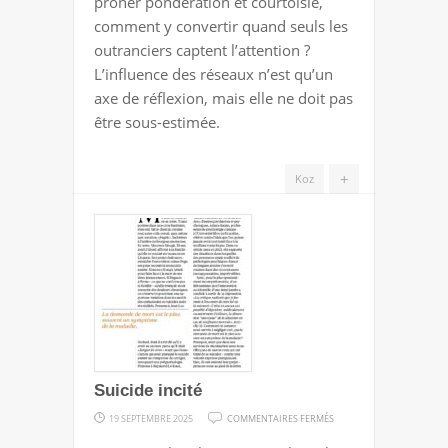
prôner pondération et courtoisie,
comment y convertir quand seuls les
outranciers captent l’attention ?
L’influence des réseaux n’est qu’un
axe de réflexion, mais elle ne doit pas
être sous-estimée.
+
Koz
Suicide incité
SUR
19 SEPTEMBRE 2025
COMMENTAIRES FERMÉS
SUICIDE