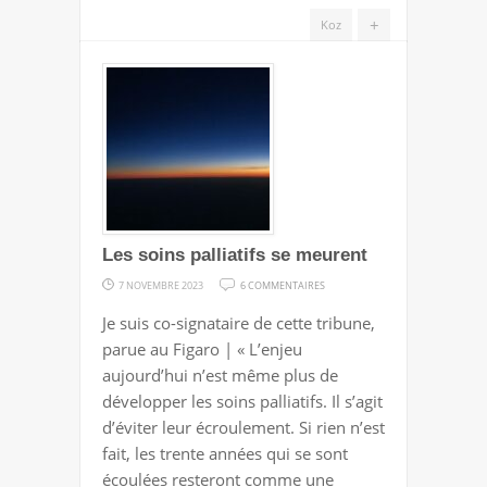
+
Koz
Les soins palliatifs se meurent
SUR
7 NOVEMBRE 2023
6 COMMENTAIRES
LES
Je suis co-signataire de cette tribune,
SOINS
parue au Figaro | « L’enjeu
PALLIATIFS
aujourd’hui n’est même plus de
SE
développer les soins palliatifs. Il s’agit
MEURENT
d’éviter leur écroulement. Si rien n’est
fait, les trente années qui se sont
écoulées resteront comme une