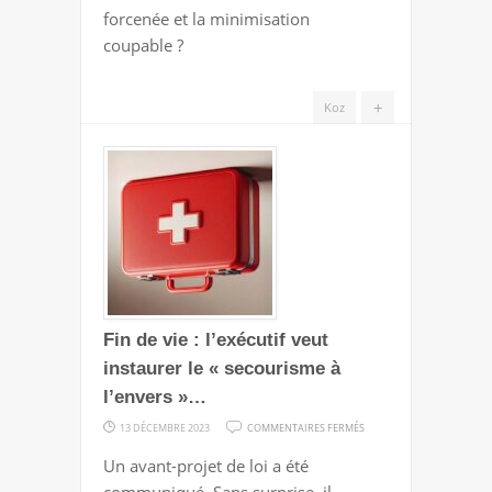
forcenée et la minimisation
coupable ?
+
Koz
Fin de vie : l’exécutif veut
instaurer le « secourisme à
l’envers »…
SUR
13 DÉCEMBRE 2023
COMMENTAIRES FERMÉS
FIN
Un avant-projet de loi a été
DE
communiqué. Sans surprise, il