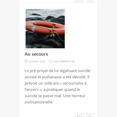
Au secours
SUR
4 JANVIER 2024
UN COMMENTAIRE
AU
Le pré-projet de loi légalisant suicide
SECOURS
assisté et euthanasie a été dévoilé. Il
prévoit un sidérant « secourisme à
l’envers », à pratiquer quand le
suicide se passe mal. Une horreur
civilisationnelle.
+
Koz