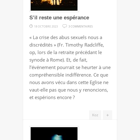
S’il reste une espérance
SUR
18 OCTOBRE 2023
3 COMMENTAIRES
S’IL
« La crise des abus sexuels nous a
RESTE
discrédités » (Fr. Timothy Radcliffe,
UNE
op, lors de la retraite précédant le
ESPÉRANCE
synode à Rome). Et, de fait,
l’événement pourrait se heurter à une
compréhensible indifférence. Ce que
nous avons vécu dans cette Eglise ne
vaut-elle pas que nous y renoncions,
et espérions encore ?
+
Koz