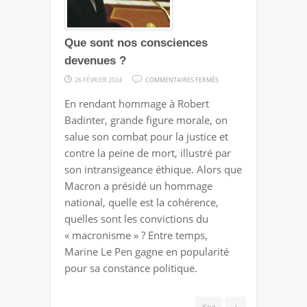
Que sont nos consciences
devenues ?
SUR
26 FÉVRIER 2024
COMMENTAIRES FERMÉS
QUE
En rendant hommage à Robert
SONT
Badinter, grande figure morale, on
NOS
salue son combat pour la justice et
CONSCIENCES
contre la peine de mort, illustré par
DEVENUES
son intransigeance éthique. Alors que
?
Macron a présidé un hommage
national, quelle est la cohérence,
quelles sont les convictions du
« macronisme » ? Entre temps,
Marine Le Pen gagne en popularité
pour sa constance politique.
+
Koz