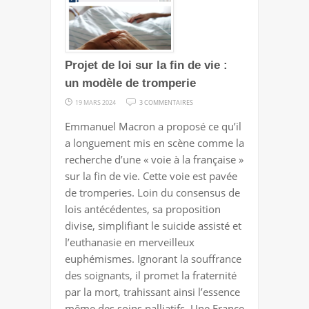
Projet de loi sur la fin de vie :
un modèle de tromperie
SUR
19 MARS 2024
3 COMMENTAIRES
PROJET
Emmanuel Macron a proposé ce qu’il
DE
a longuement mis en scène comme la
LOI
recherche d’une « voie à la française »
SUR
sur la fin de vie. Cette voie est pavée
LA
de tromperies. Loin du consensus de
FIN
lois antécédentes, sa proposition
DE
divise, simplifiant le suicide assisté et
VIE
l’euthanasie en merveilleux
:
euphémismes. Ignorant la souffrance
UN
des soignants, il promet la fraternité
MODÈLE
par la mort, trahissant ainsi l’essence
DE
même des soins palliatifs. Une France