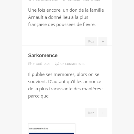
AFFAIRE(S)
Une fois encore, un don de la famille
DE
Arnault a donné lieu à la plus
COEUR
française des poussées de fièvre.
+
Koz
Sarkomence
SUR
31 AOÛT 2023
UN COMMENTAIRE
SARKOMENCE
Il publie ses mémoires, alors on se
souvient. D’autant qu’il les annonce
de la plus fracassante des manières :
parce que
+
Koz