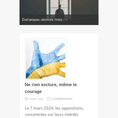
Soleil Noir
Euthanasie, derniers mots
Des bégaiements de l’Histoire
Dernier souffle démocratique
Magnifique humanité !
Pire que la mort ?
Ne rien exclure, même le
courage
SUR
2 AVRIL 2024
4 COMMENTAIRES
NE
Le 7 mars 2024, les oppositions,
RIEN
concentrées sur leurs intérêts
EXCLURE,