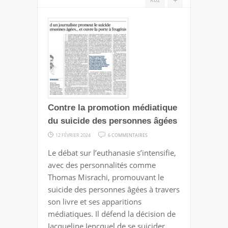
Contre la promotion médiatique
du suicide des personnes âgées
SUR
12 FÉVRIER 2024
6 COMMENTAIRES
CONTRE
Le débat sur l’euthanasie s’intensifie,
LA
avec des personnalités comme
PROMOTION
Thomas Misrachi, promouvant le
MÉDIATIQUE
suicide des personnes âgées à travers
DU
son livre et ses apparitions
SUICIDE
médiatiques. Il défend la décision de
DES
Jacqueline Jencquel de se suicider