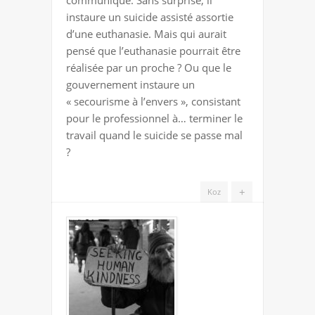
VIE
instaure un suicide assisté assortie
:
d’une euthanasie. Mais qui aurait
L’EXÉCUTIF
pensé que l’euthanasie pourrait être
VEUT
réalisée par un proche ? Ou que le
INSTAURER
gouvernement instaure un
LE
« secourisme à l’envers », consistant
« SECOURISME
pour le professionnel à… terminer le
À
travail quand le suicide se passe mal
L’ENVERS »…
?
+
Koz