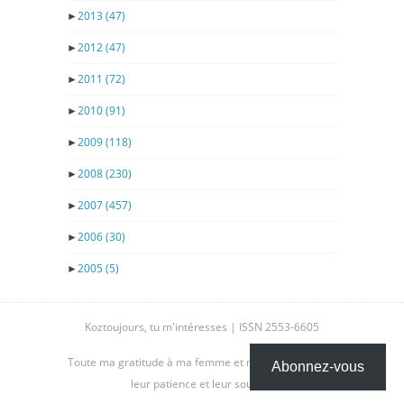
►
2013
(47)
►
2012
(47)
►
2011
(72)
►
2010
(91)
►
2009
(118)
►
2008
(230)
►
2007
(457)
►
2006
(30)
►
2005
(5)
Koztoujours, tu m'intéresses | ISSN 2553-6605
Toute ma gratitude à ma femme et mes enfants, pour
Abonnez-vous
leur patience et leur soutien.