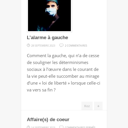
L’alarme à gauche
SUR
28 SEPTEMBRE 2023
2 COMMENTAIRES
L’ALARME
Comment la gauche, qui n’a de cesse
À
de souligner les déterminismes
GAUCHE
sociaux à l’œuvre dans le courant de
la vie peut-elle succomber au mirage
d’une « loi de liberté » lorsque celle-ci
va vers sa fin ?
+
Koz
Affaire(s) de coeur
SUR
14 SEPTEMBRE 2023
COMMENTAIRES FERMÉS