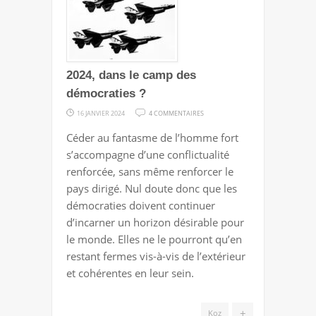
2024, dans le camp des
démocraties ?
SUR
16 JANVIER 2024
4 COMMENTAIRES
2024,
Céder au fantasme de l’homme fort
DANS
s’accompagne d’une conflictualité
LE
renforcée, sans même renforcer le
CAMP
pays dirigé. Nul doute donc que les
DES
démocraties doivent continuer
DÉMOCRATIES
d’incarner un horizon désirable pour
?
le monde. Elles ne le pourront qu’en
restant fermes vis-à-vis de l’extérieur
et cohérentes en leur sein.
+
Koz