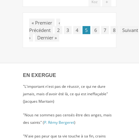
+
Koz
«
Premier
‹
Précédent
2
3
4
5
6
7
8
Suivant
›
Dernier
»
EN EXERGUE
"L'important n'est pas de réussir, ce qui ne dure
jamais, mais d'avoir été là, ce qui est ineffaçable"
(Jacques Maritain)
"Nous ne sommes pas censés être des anges, mais
des saints" (
P. Rémy Bergeret
)
"N'aie pas peur que ta vie touche à sa fin, crains