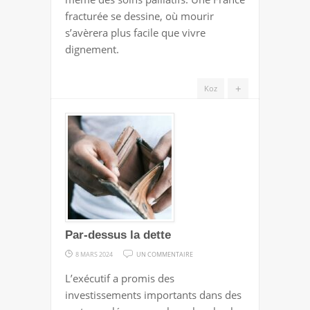
TROMPERIE
fracturée se dessine, où mourir
s’avèrera plus facile que vivre
dignement.
+
Koz
Par-dessus la dette
SUR
8 MARS 2024
UN COMMENTAIRE
PAR-
L’exécutif a promis des
DESSUS
investissements importants dans des
LA