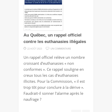
Au Québec, un rappel officiel
contre les euthanasies illégales
SUR
22 AOÛT 2023
UN COMMENTAIRE
AU
Un rappel officiel relève un nombre
QUÉBEC,
croissant d’euthanasies « non
UN
conformes ». Ce rappel souligne en
RAPPEL
creux tous les cas d’euthanasies
OFFICIEL
illicites. Pour la Commission, « il est
CONTRE
trop tôt pour conclure à la dérive ».
LES
Faudrait-il sonner l’alarme après le
EUTHANASIES
naufrage ?
ILLÉGALES