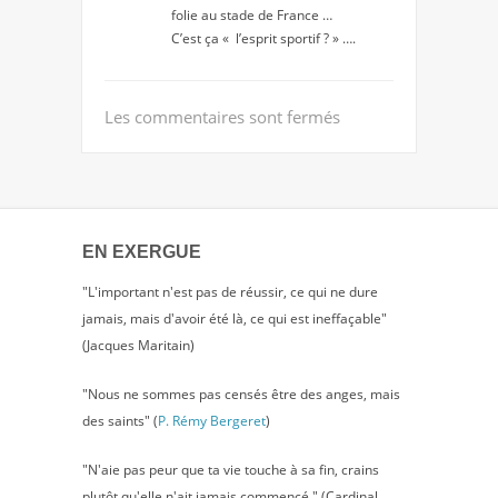
folie au stade de France …
C’est ça « l’esprit sportif ? » ….
Les commentaires sont fermés
EN EXERGUE
"L'important n'est pas de réussir, ce qui ne dure
jamais, mais d'avoir été là, ce qui est ineffaçable"
(Jacques Maritain)
"Nous ne sommes pas censés être des anges, mais
des saints" (
P. Rémy Bergeret
)
"N'aie pas peur que ta vie touche à sa fin, crains
plutôt qu'elle n'ait jamais commencé." (Cardinal