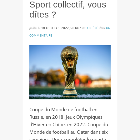
Sport collectif, vous
dîtes ?
publié lé
18 OCTOBRE 2022
par
KOZ
in
SOCIÉTÉ
dans
UN
sur
COMMENTAIRE
sport
collectif,
vous
dîtes
?
Coupe du Monde de football en
Russie, en 2018. Jeux Olympiques
d’Hiver en Chine, en 2022. Coupe du
Monde de football au Qatar dans six
semaines. Pour compléter le quarté