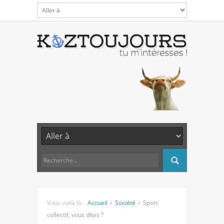
Vous voilà là :
Accueil
Société
Sport
collectif, vous dîtes ?