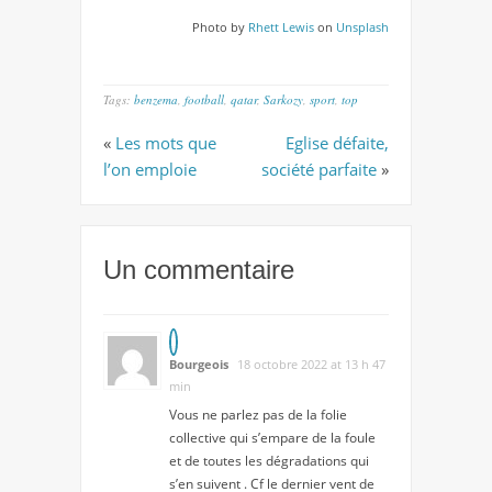
Photo by
Rhett Lewis
on
Unsplash
Tags:
benzema
,
football
,
qatar
,
Sarkozy
,
sport
,
top
«
Les mots que
Eglise défaite,
l’on emploie
société parfaite
»
Un commentaire
Bourgeois
18 octobre 2022 at 13 h 47
min
Vous ne parlez pas de la folie
collective qui s’empare de la foule
et de toutes les dégradations qui
s’en suivent . Cf le dernier vent de