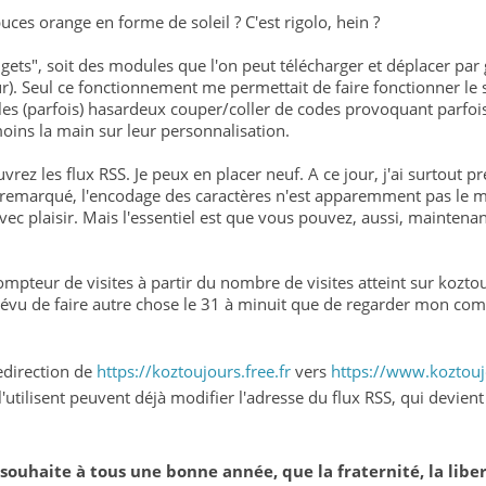
ces orange en forme de soleil ? C'est rigolo, hein ?
ets", soit des modules que l'on peut télécharger et déplacer par 
ur). Seul ce fonctionnement me permettait de faire fonctionner le s
les (parfois) hasardeux couper/coller de codes provoquant parfois 
oins la main sur leur personnalisation.
uvrez les flux RSS. Je peux en placer neuf. A ce jour, j'ai surtout pr
emarqué, l'encodage des caractères n'est apparemment pas le mêm
avec plaisir. Mais l'essentiel est que vous pouvez, aussi, maintena
 compteur de visites à partir du nombre de visites atteint sur kozto
 prévu de faire autre chose le 31 à minuit que de regarder mon com
redirection de
https://koztoujours.free.fr
vers
https://www.koztouj
l'utilisent peuvent déjà modifier l'adresse du flux RSS, qui devient
us souhaite à tous une bonne année, que la fraternité, la libe