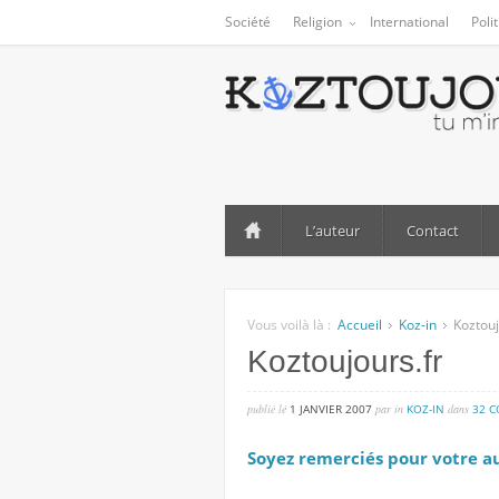
Société
Religion
International
Poli
L’auteur
Contact
Vous voilà là :
Accueil
Koz-in
Koztouj
Koztoujours.fr
publié lé
1 JANVIER 2007
par
in
KOZ-IN
dans
32 
Soyez remerciés pour votre a