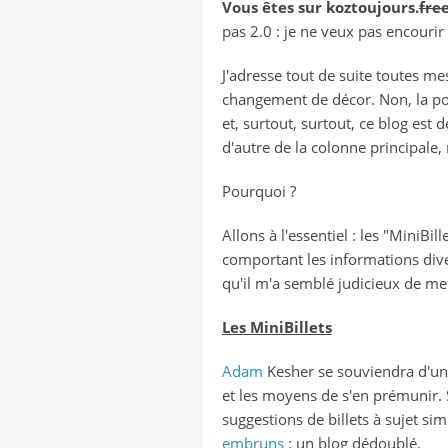
Vous êtes sur koztoujours.
free
pas 2.0 : je ne veux pas encouri
J'adresse tout de suite toutes m
changement de décor. Non, la pol
et, surtout, surtout, ce blog est
d'autre de la colonne principale, 
Pourquoi ?
Allons à l'essentiel : les "MiniBil
comportant les informations diver
qu'il m'a semblé judicieux de 
Les MiniBillets
Adam
Kesher se souviendra d'une 
et les moyens de s'en prémunir. S
suggestions de billets à sujet sim
embruns
: un blog dédoublé.