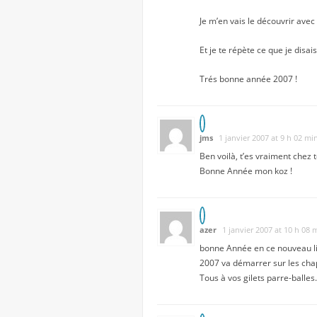
Je m’en vais le découvrir avec 
Et je te répète ce que je disai
Trés bonne année 2007 !
jms
1 janvier 2007 at 9 h 02 mi
Ben voilà, t’es vraiment chez 
Bonne Année mon koz !
azer
1 janvier 2007 at 10 h 08 
bonne Année en ce nouveau l
2007 va démarrer sur les cha
Tous à vos gilets parre-balles.