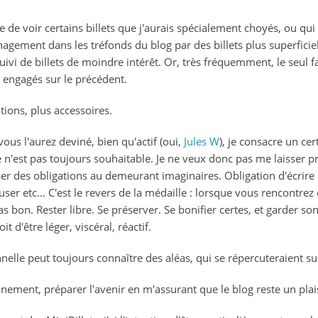
le de voir certains billets que j'aurais spécialement choyés, ou qu
nagement dans les tréfonds du blog par des billets plus superficiel
suivi de billets de moindre intérêt. Or, très fréquemment, le seul f
 engagés sur le précédent.
tions, plus accessoires.
ous l'aurez deviné, bien qu'actif (oui,
Jules W
), je consacre un ce
e n'est pas toujours souhaitable. Je ne veux donc pas me laisser p
oser des obligations au demeurant imaginaires. Obligation d'écrire 
euser etc... C'est le revers de la médaille : lorsque vous rencontr
as bon. Rester libre. Se préserver. Se bonifier certes, et garder so
t d'être léger, viscéral, réactif.
nnelle peut toujours connaître des aléas, qui se répercuteraient 
onnement, préparer l'avenir en m'assurant que le blog reste un plai