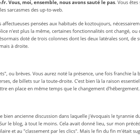
.
fr. Vous, moi, ensemble, nous avons sauté le pas
. Vous êtes
r les sarcasmes des up-to-web.
es affectueuses pensées aux habitués de koztoujours, nécessairem
ice n'est plus la même, certaines fonctionnalités ont changé, ou 
 désormais doté de trois colonnes dont les deux latérales sont, de s
mais à droite.
lets", ou brèves. Vous aurez noté la présence, une fois franchie la bar
ses, de billets sur la toute-droite. C'est bien là la raison essent
mettre en place en même temps que le changement d'hébergement.
bien ancienne discussion dans laquelle j'évoquais le tyrannie du 
ur le blog, à tout le moins. Cela avait donné lieu, sur mon précéde
ilaire et au "classement par les clics". Mais le fin du fin m'était 