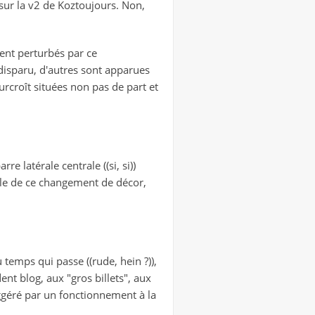
 sur la v2 de Koztoujours. Non,
ent perturbés par ce
disparu, d'autres sont apparues
urcroît situées non pas de part et
re latérale centrale ((si, si))
ielle de ce changement de décor,
temps qui passe ((rude, hein ?)),
nt blog, aux "gros billets", aux
suggéré par un fonctionnement à la