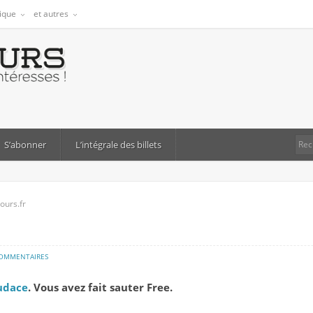
tique
et autres
S’abonner
L’intégrale des billets
ours.fr
sur
COMMENTAIRES
koztoujours.fr
udace
. Vous avez fait sauter Free.