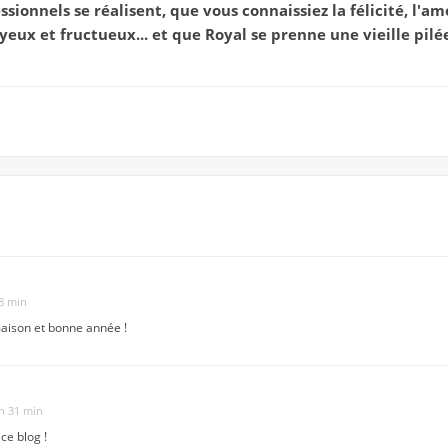
sionnels se réalisent, que vous connaissiez la félicité, l'am
eux et fructueux... et que Royal se prenne une vieille pilée
48 min
aison et bonne année !
 h 31 min
 ce blog !