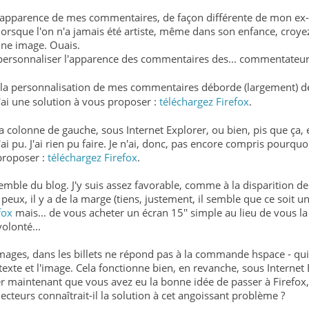
 l'apparence de mes commentaires, de façon différente de mon ex-
s lorsque l'on n'a jamais été artiste, même dans son enfance, croye
une image. Ouais.
à personnaliser l'apparence des commentaires des... commentateur
r, la personnalisation de mes commentaires déborde (largement) d
ai une solution à vous proposer :
téléchargez Firefox
.
a colonne de gauche, sous Internet Explorer, ou bien, pis que ça, el
j'ai pu. J'ai rien pu faire. Je n'ai, donc, pas encore compris pourquo
 proposer :
téléchargez Firefox
.
emble du blog. J'y suis assez favorable, comme à la disparition de 
 peux, il y a de la marge (tiens, justement, il semble que ce soit un
fox
mais... de vous acheter un écran 15'' simple au lieu de vous la
volonté...
images, dans les billets ne répond pas à la commande hspace - qu
texte et l'image. Cela fonctionne bien, en revanche, sous Internet 
er maintenant que vous avez eu la bonne idée de passer à Firefox
ecteurs connaîtrait-il la solution à cet angoissant problème ?