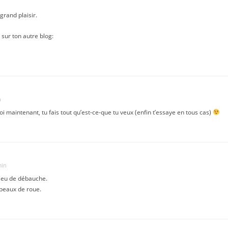
grand plaisir.
s sur ton autre blog:
n
toi maintenant, tu fais tout qu’est-ce-que tu veux (enfin t’essaye en tous cas)
min
ieu de débauche.
peaux de roue.