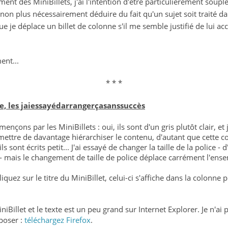
ent des MiniBillets, j'ai l'intention d'être particulièrement soupl
non plus nécessairement déduire du fait qu'un sujet soit traité dan
ue je déplace un billet de colonne s'il me semble justifié de lui a
ent...
* * *
re, les jaiessayédarrangerçasanssuccès
çons par les MiniBillets : oui, ils sont d'un gris plutôt clair, et 
mettre de davantage hiérarchiser le contenu, d'autant que cette c
s sont écrits petit... J'ai essayé de changer la taille de la police - d
e - mais le changement de taille de police déplace carrément l'ense
quez sur le titre du MiniBillet, celui-ci s'affiche dans la colonne 
MiniBillet et le texte est un peu grand sur Internet Explorer. Je n'
oposer :
téléchargez Firefox
.