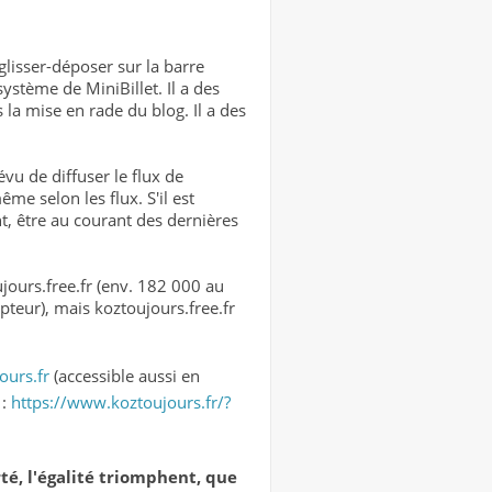
glisser-déposer sur la barre
ystème de MiniBillet. Il a des
la mise en rade du blog. Il a des
évu de diffuser le flux de
e selon les flux. S'il est
nt, être au courant des dernières
ujours.free.fr (env. 182 000 au
pteur), mais koztoujours.free.fr
ours.fr
(accessible aussi en
 :
https://www.koztoujours.fr/?
rté, l'égalité triomphent, que