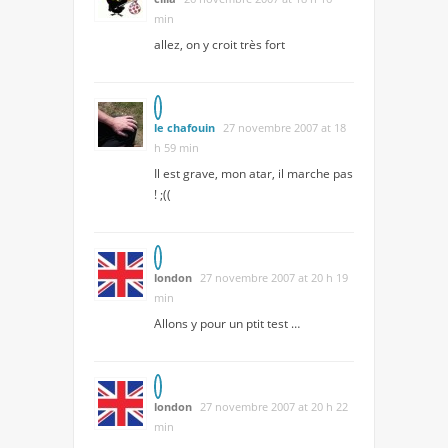
min
allez, on y croit très fort
le chafouin
27 novembre 2007 at 18
h 59 min
Il est grave, mon atar, il marche pas
! ;((
london
27 novembre 2007 at 20 h 19
min
Allons y pour un ptit test …
london
27 novembre 2007 at 20 h 22
min