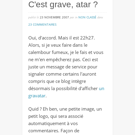
C'est grave, atar ?
publié lé
23 NOVEMBRE 2007
par
in
NON CLASSÉ
dans
sur
23 COMMENTAIRES
c'est
Oui, d'accord. Mais il est 22h27.
grave,
Alors, si je veux faire dans le
atar
calembour fumeux, je le fais et vous
?
ne m'en empêcherez pas. Ceci est
juste un message de service pour
signaler comme certains l'auront
compris que ce blog intègre
désormais la possibilité d'afficher
un
gravatar
.
Quid ? Eh ben, une petite image, un
petit logo, qui sera associé
automatiquement à vos
commentaires. Façon de