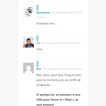
Eponymus
24 novembre 2007 at 2 h
33 min
Essayons voir…
all
24 novembre 2007 at 8 h 36 min
Test
Koz
24 novembre 2007 at 8 h 40 min
Bon, alors, pour Epo, Dang et moi,
pour le moment,y y’a un conflit de
schpountz…
Si quelqu’un, en passant, a une
idée pour forcer le « float », je
suis preneur