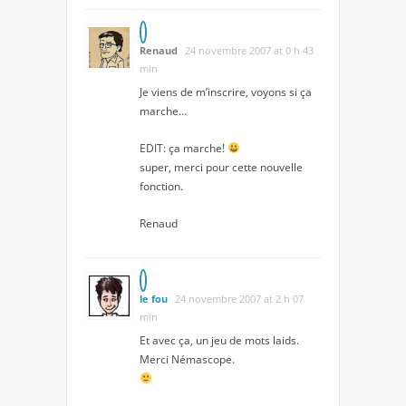
Renaud
24 novembre 2007 at 0 h 43
min
Je viens de m’inscrire, voyons si ça
marche…
EDIT: ça marche!
super, merci pour cette nouvelle
fonction.
Renaud
le fou
24 novembre 2007 at 2 h 07
min
Et avec ça, un jeu de mots laids.
Merci Némascope.