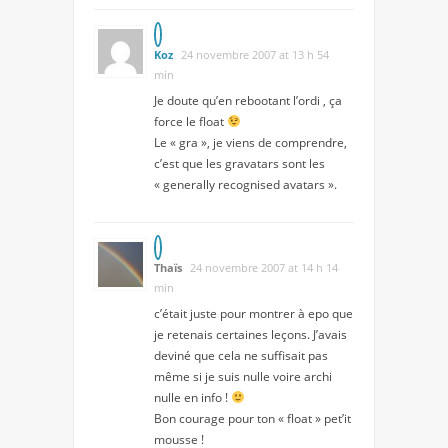
Koz
24 novembre 2007 at 13 h 54
min
Je doute qu’en rebootant l’ordi , ça
force le float
Le « gra », je viens de comprendre,
c’est que les gravatars sont les
« generally recognised avatars ».
Thaïs
24 novembre 2007 at 14 h 14
min
c’était juste pour montrer à epo que
je retenais certaines leçons. J’avais
deviné que cela ne suffisait pas
même si je suis nulle voire archi
nulle en info !
Bon courage pour ton « float » pet’it
mousse !