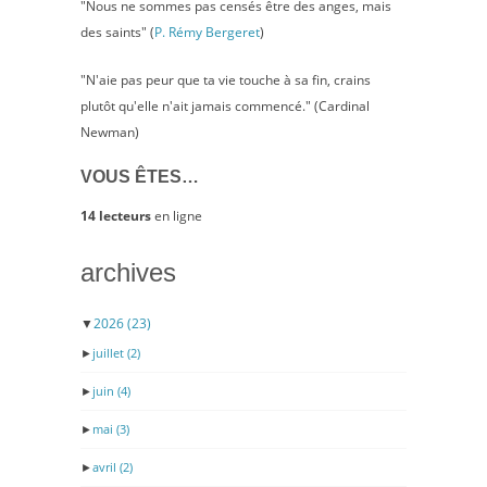
"Nous ne sommes pas censés être des anges, mais
des saints" (
P. Rémy Bergeret
)
"N'aie pas peur que ta vie touche à sa fin, crains
plutôt qu'elle n'ait jamais commencé." (Cardinal
Newman)
VOUS ÊTES…
14 lecteurs
en ligne
archives
▼
2026
(23)
►
juillet
(2)
►
juin
(4)
►
mai
(3)
►
avril
(2)