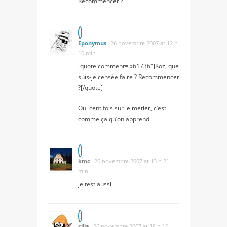
Recommencer ?
Eponymus
26 novembre 2007 at 12 h
10 min
[quote comment= »61736″]Koz, que
suis-je censée faire ? Recommencer
?[/quote]
Oui cent fois sur le métier, c’est
comme ça qu’on apprend
kmc
26 novembre 2007 at 13 h 21
min
je test aussi
cilia
26 novembre 2007 at 18 h 16