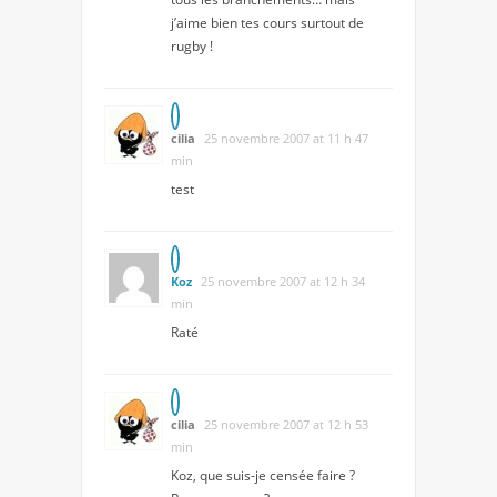
j’aime bien tes cours surtout de
rugby !
cilia
25 novembre 2007 at 11 h 47
min
test
Koz
25 novembre 2007 at 12 h 34
min
Raté
cilia
25 novembre 2007 at 12 h 53
min
Koz, que suis-je censée faire ?