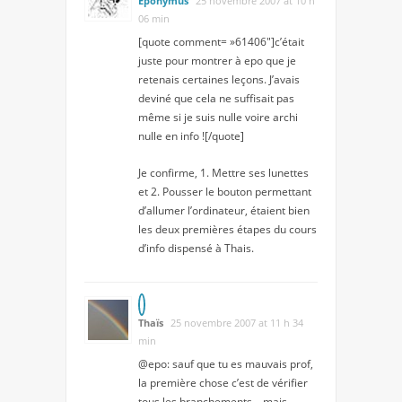
Eponymus
25 novembre 2007 at 10 h
06 min
[quote comment= »61406″]c’était
juste pour montrer à epo que je
retenais certaines leçons. J’avais
deviné que cela ne suffisait pas
même si je suis nulle voire archi
nulle en info ![/quote]
Je confirme, 1. Mettre ses lunettes
et 2. Pousser le bouton permettant
d’allumer l’ordinateur, étaient bien
les deux premières étapes du cours
d’info dispensé à Thais.
Thaïs
25 novembre 2007 at 11 h 34
min
@epo: sauf que tu es mauvais prof,
la première chose c’est de vérifier
tous les branchements… mais