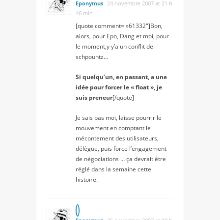
Eponymus
24 novembre 2007 at 21 h
46 min
[quote comment= »61332″]Bon,
alors, pour Epo, Dang et moi, pour
le moment,y y’a un conflit de
schpountz…
Si quelqu’un, en passant, a une
idée pour forcer le « float », je
suis preneur
[/quote]
Je sais pas moi, laisse pourrir le
mouvement en comptant le
mécontement des utilisateurs,
délègue, puis force l’engagement
de négociations … ça devrait être
réglé dans la semaine cette
histoire.