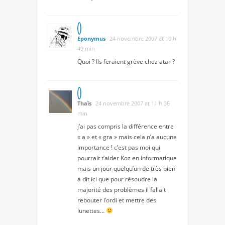
Eponymus
24 novembre 2007 at 10 h
49 min
Quoi ? Ils feraient grève chez atar ?
Thaïs
24 novembre 2007 at 11 h 36
min
j’ai pas compris la différence entre
« a » et « gra » mais cela n’a aucune
importance ! c’est pas moi qui
pourrait t’aider Koz en informatique
mais un jour quelqu’un de très bien
a dit ici que pour résoudre la
majorité des problèmes il fallait
rebouter l’ordi et mettre des
lunettes…