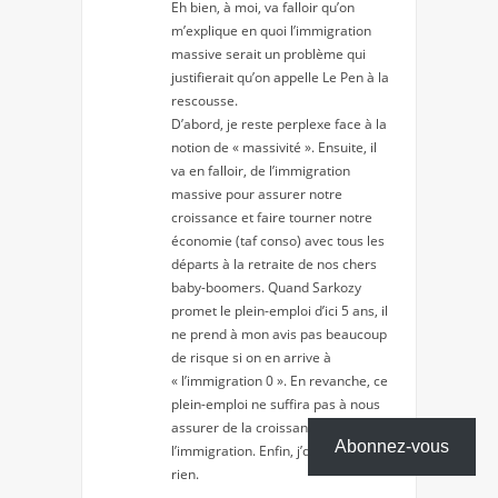
Eh bien, à moi, va falloir qu’on
m’explique en quoi l’immigration
massive serait un problème qui
justifierait qu’on appelle Le Pen à la
rescousse.
D’abord, je reste perplexe face à la
notion de « massivité ». Ensuite, il
va en falloir, de l’immigration
massive pour assurer notre
croissance et faire tourner notre
économie (taf conso) avec tous les
départs à la retraite de nos chers
baby-boomers. Quand Sarkozy
promet le plein-emploi d’ici 5 ans, il
ne prend à mon avis pas beaucoup
de risque si on en arrive à
« l’immigration 0 ». En revanche, ce
plein-emploi ne suffira pas à nous
assurer de la croissance sans
Abonnez-vous
l’immigration. Enfin, j’dis ça, j’dis
rien.