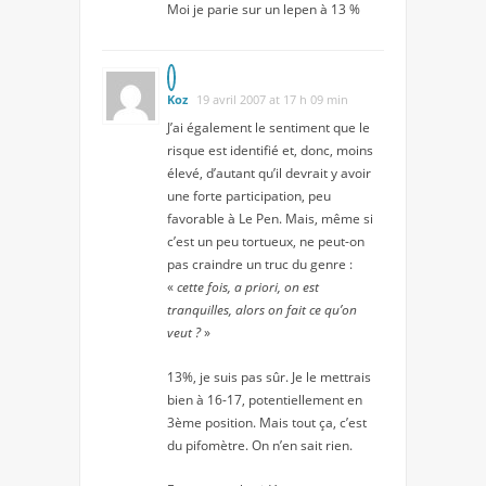
Moi je parie sur un lepen à 13 %
Koz
19 avril 2007 at 17 h 09 min
J’ai également le sentiment que le
risque est identifié et, donc, moins
élevé, d’autant qu’il devrait y avoir
une forte participation, peu
favorable à Le Pen. Mais, même si
c’est un peu tortueux, ne peut-on
pas craindre un truc du genre :
«
cette fois, a priori, on est
tranquilles, alors on fait ce qu’on
veut ?
»
13%, je suis pas sûr. Je le mettrais
bien à 16-17, potentiellement en
3ème position. Mais tout ça, c’est
du pifomètre. On n’en sait rien.