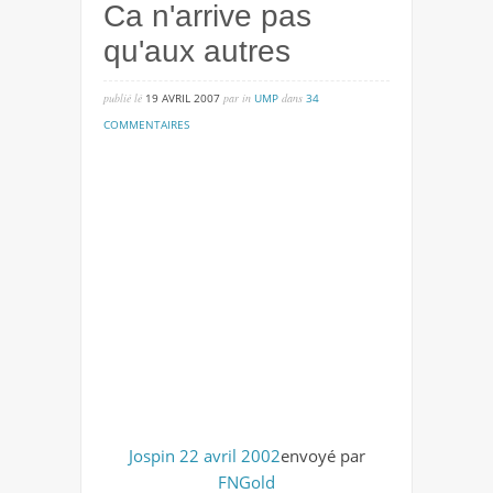
Ca n'arrive pas
qu'aux autres
publié lé
19 AVRIL 2007
par
in
UMP
dans
34
sur
COMMENTAIRES
ca
n'arrive
pas
qu'aux
autres
Jospin 22 avril 2002
envoyé par
FNGold