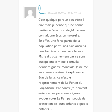
Boun
19 avril 2007 at 22 h 52 min
C’est quelque part un peu triste à
dire mais je pense qu’une bonne
partie de l’électorat de JM. Le Pen
connaît une érosion naturelle.
En effet, une forte partie de la
population parmi nos plus anciens
penche bizarrement vers le vote
FN. Je dis bizarrement car ce sont
eux qui ont le mieux connu la
dernière guerre mondiale. Je ne me
suis jamais vraiment expliqué cet
état de fait si ce n’est le
rapprochement de Le Pen et du
Poujadisme. Par contre j’ai souvent
entendu ces personnes âgées
avouer voter Le Pen par soucis de
protection de leurs enfants et petits
enfants …