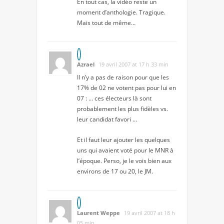
En tout cas, la vidéo reste un
moment d’anthologie. Tragique.
Mais tout de même…
Azrael
19 avril 2007 at 17 h 33 min
Il n’y a pas de raison pour que les
17% de 02 ne votent pas pour lui en
07 : … ces électeurs là sont
probablement les plus fidèles vs.
leur candidat favori …
Et il faut leur ajouter les quelques
uns qui avaient voté pour le MNR à
l’époque. Perso, je le vois bien aux
environs de 17 ou 20, le JM.
Laurent Weppe
19 avril 2007 at 18 h
05 min