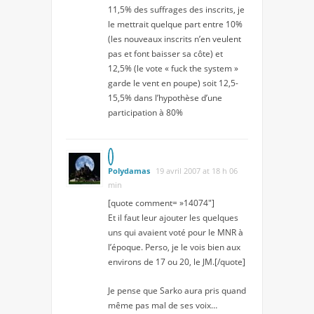
11,5% des suffrages des inscrits, je
le mettrait quelque part entre 10%
(les nouveaux inscrits n’en veulent
pas et font baisser sa côte) et
12,5% (le vote « fuck the system »
garde le vent en poupe) soit 12,5-
15,5% dans l’hypothèse d’une
participation à 80%
Polydamas
19 avril 2007 at 18 h 06
min
[quote comment= »14074″]
Et il faut leur ajouter les quelques
uns qui avaient voté pour le MNR à
l’époque. Perso, je le vois bien aux
environs de 17 ou 20, le JM.[/quote]
Je pense que Sarko aura pris quand
même pas mal de ses voix…