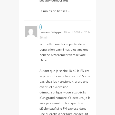
sociaux-démocrates.
Et moins de bêtises …
Laurent Weppe
19 avril 2007 at 23 h
56 min
» En effet, une forte partie de la
population parmi nos plus anciens
penche bizarrement vers le vote
FN. »
Autant que je sache, là où le FN est
le plus fort, c’est chez les 35-55 ans,
pas chez les « anciens », alors une
éventuelle « érosion
démographique » due aux décès
d’un grand nombre d’électeurs, je la
vois pas avant un bon quart de
siècle (sauf si le FN explose dans
une querelle d’héritage consécutif