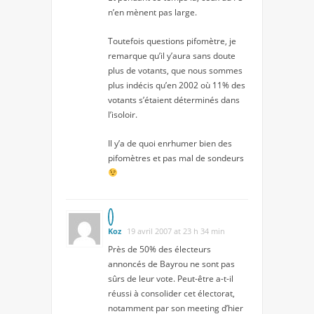
n’en mènent pas large.
Toutefois questions pifomètre, je
remarque qu’il y’aura sans doute
plus de votants, que nous sommes
plus indécis qu’en 2002 où 11% des
votants s’étaient déterminés dans
l’isoloir.
Il y’a de quoi enrhumer bien des
pifomètres et pas mal de sondeurs
Koz
19 avril 2007 at 23 h 34 min
Près de 50% des électeurs
annoncés de Bayrou ne sont pas
sûrs de leur vote. Peut-être a-t-il
réussi à consolider cet électorat,
notamment par son meeting d’hier