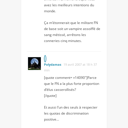
avez les meilleurs intentions du
monde.
Ça m’étonnerait que le militant FN
de base soit un vampire assoiffé de
sang métissé, arrêtons les
conneries cinq minutes.
Polydamas
19 avril 2007 at 18 h 37
min
[quote comment= »14090″]Parce
que le FN a la plus forte proportion
d’élus casserollisés?
[/quote]
Et aussi l’un des seuls à respecter
les quotas de discrimination
positive…