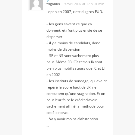
frigobus
19 avril 2007 at 17 h 01 min
Lepen en 2007, c’est du gros FUD.
– les gens savent ce que ça
donnent, et n’ont plus envie de se
disperser
– il y a moins de candidats, donc
moins de dispersion
– SR et NS sont vachement plus
haut. Même FB. C’est trois là sont
bien plus mobilisateurs que JC et LJ
en 2002
– les instituts de sondage, qui aveint
repéré le score haut de LP, ne
constatent qu’une stagnation. Et on
peut leur faire le crédit d’avoir
vachement affiné la méthode pour
cet électorat.
– Va y avoir moins d’abstention
…