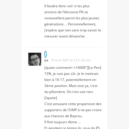
Il faudra donc voir si les plus
anciens de l’électorat FN se
renouvellent parmi les plus jeunes
générations … Personnellement,
j’espère que non sans trop savoir le
mesurer avant dimanche.
pa
19 avril 2007 at 23 h 28 min
[quote comment= »14068″][Le Pen]
13%, je suis pas sûr. Je le mettrais
bien à 16-17, potentiellement en
3ème position. Mais tout ça, c’est
du pifomètre. On n’en sait rien.
[/quote]
C’est amusant cette propension des
supporters de l’UMP à ne pas croire
aux chances de Bayrou.
Il finit toujours 4ème …
Et pendant ce temps là, ceux du PS