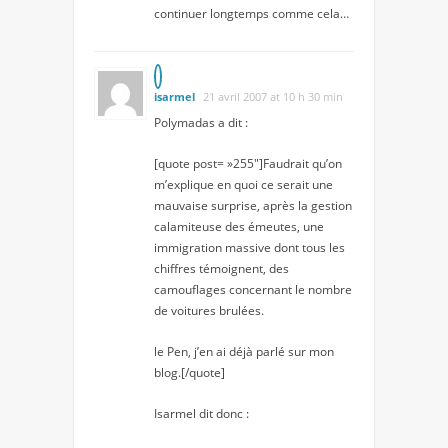
continuer longtemps comme cela…
isarmel
21 avril 2007 at 10 h 30 min
Polymadas a dit :
[quote post= »255″]Faudrait qu’on
m’explique en quoi ce serait une
mauvaise surprise, après la gestion
calamiteuse des émeutes, une
immigration massive dont tous les
chiffres témoignent, des
camouflages concernant le nombre
de voitures brulées.
le Pen, j’en ai déjà parlé sur mon
blog.[/quote]
Isarmel dit donc :