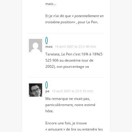
mais…
Et je n’ai dit que «
potentiellement en
troisième position
« , pour Le Pen.
max
19 avril 2007 at 23 h 40 min
Taratata, Le Pen c’est 16% à 18%(5
525 906 au deuxiéme tour de
2002), son pourcentage va
pa
19 avril 2007 at 23 h 55 min
Ma remarque ne visait pas,
particulièrement, notre estimé
hôte.
Encore une fois, je trouve
« amusant » de lire ou entendre les