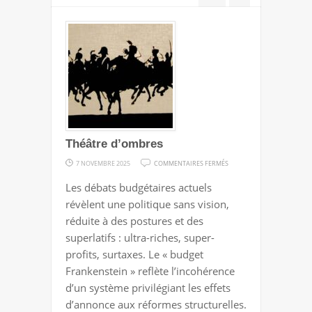
Théâtre d’ombres
SUR
7 NOVEMBRE 2025
COMMENTAIRES FERMÉS
THÉÂTRE
Les débats budgétaires actuels
D’OMBRES
révèlent une politique sans vision,
réduite à des postures et des
superlatifs : ultra-riches, super-
profits, surtaxes. Le « budget
Frankenstein » reflète l’incohérence
d’un système privilégiant les effets
d’annonce aux réformes structurelles.