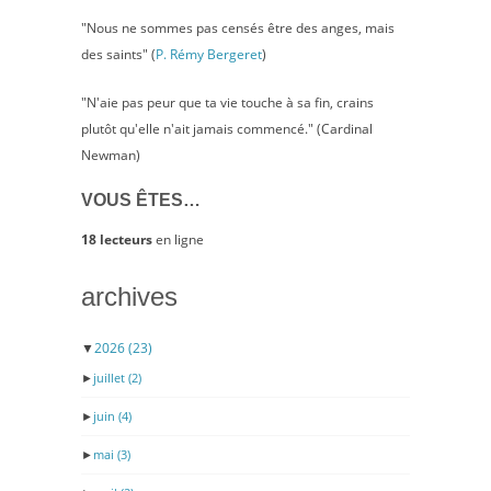
"Nous ne sommes pas censés être des anges, mais
des saints" (
P. Rémy Bergeret
)
"N'aie pas peur que ta vie touche à sa fin, crains
plutôt qu'elle n'ait jamais commencé." (Cardinal
Newman)
VOUS ÊTES…
18 lecteurs
en ligne
archives
▼
2026
(23)
►
juillet
(2)
►
juin
(4)
►
mai
(3)