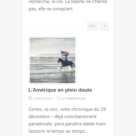
recherche, la vie. La liberté ne s’hérite
pas, elle se conquiert.
+
Koz
L’Amérique en plein doute
SUR
3 JANVIER 2026
6 COMMENTAIRES
L’AMÉRIQUE
Certes, ce soir, cette chronique du 29
EN
décembre – déjà volontairement
PLEIN
paradoxale -peut paraître datée mais
DOUTE
laissons le temps au temps…