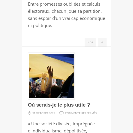
Entre promesses oubliées et calculs
électoraux, chacun joue sa partition,
sans espoir d’un vrai cap économique
ni politique.
+
Koz
Où serais-je le plus utile ?
SUR
31 OCTOBRE 2025
COMMENTAIRES FERMÉS
OÙ
« Une société divisée, imprégnée
SERAIS-
d’individualisme, dépolitisée,