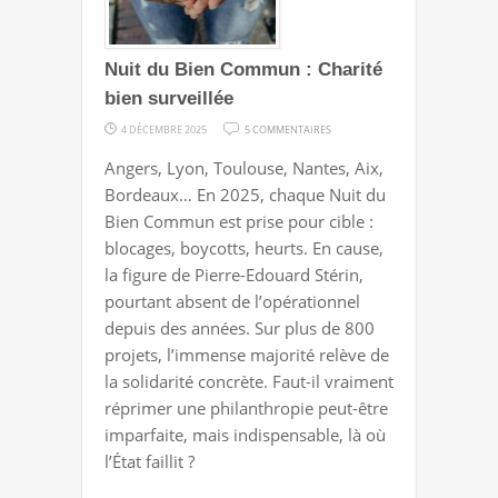
Nuit du Bien Commun : Charité
bien surveillée
SUR
4 DÉCEMBRE 2025
5 COMMENTAIRES
NUIT
Angers, Lyon, Toulouse, Nantes, Aix,
DU
Bordeaux… En 2025, chaque Nuit du
BIEN
Bien Commun est prise pour cible :
COMMUN
blocages, boycotts, heurts. En cause,
:
la figure de Pierre-Edouard Stérin,
CHARITÉ
pourtant absent de l’opérationnel
BIEN
depuis des années. Sur plus de 800
SURVEILLÉE
projets, l’immense majorité relève de
la solidarité concrète. Faut-il vraiment
réprimer une philanthropie peut-être
imparfaite, mais indispensable, là où
l’État faillit ?