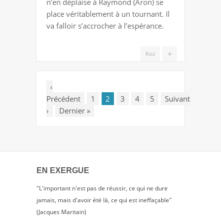
n’en déplaise à Raymond (Aron) se
NOUS
place véritablement à un tournant. Il
LAISSONS
va falloir s’accrocher à l’espérance.
+
Koz
‹
Précédent
1
2
3
4
5
Suivant
›
Dernier
»
EN EXERGUE
"L'important n'est pas de réussir, ce qui ne dure
jamais, mais d'avoir été là, ce qui est ineffaçable"
(Jacques Maritain)