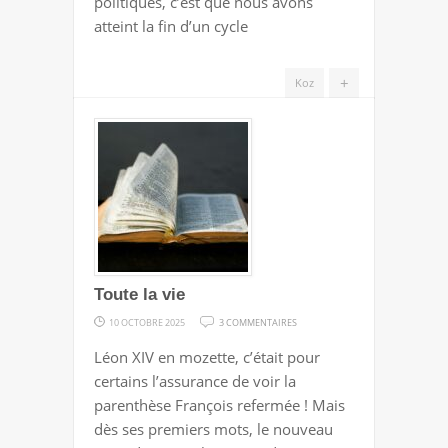
politiques, c’est que nous avons
atteint la fin d’un cycle
+
Koz
Toute la vie
SUR
10 OCTOBRE 2025
3 COMMENTAIRES
TOUTE
Léon XIV en mozette, c’était pour
LA
certains l’assurance de voir la
VIE
parenthèse François refermée ! Mais
dès ses premiers mots, le nouveau