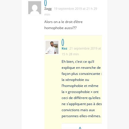
Zagg
19 septembre 2019 at 21 h 29
min
Alors on a le droit d’être
homophobe aussi?!?
Koz
21 septembre 2019 at
15 h 28 min
Eh bien, c’est ce qu’il
explique en revanche de
façon plus convaincante :
la xénophobie ou
l’homophobie et même
la « grossophobie » ont
ceci de différent qu’elles
ne s’appliquent pas à des
convictions mais aux
personnes elles-mêmes.