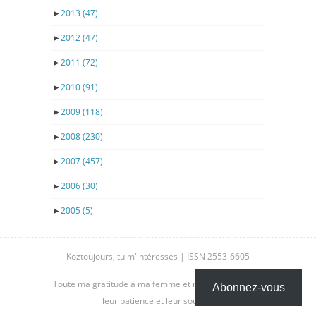
►
2013
(47)
►
2012
(47)
►
2011
(72)
►
2010
(91)
►
2009
(118)
►
2008
(230)
►
2007
(457)
►
2006
(30)
►
2005
(5)
Koztoujours, tu m'intéresses | ISSN 2553-6605
Toute ma gratitude à ma femme et mes enfants, pour
Abonnez-vous
leur patience et leur soutien.