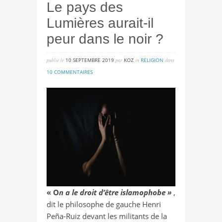
Le pays des
Lumières aurait-il
peur dans le noir ?
publié lé
10 SEPTEMBRE 2019
par
KOZ
in
RELIGION
dans
sur
10 COMMENTAIRES
le
pays
des
lumières
aurait-
il
peur
dans
le
noir
« O
n a le droit d’être islamophobe »
,
?
dit le philosophe de gauche Henri
Peña-Ruiz devant les militants de la