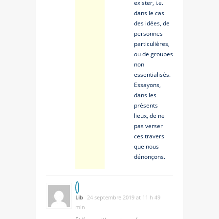
exister, i.e.
dans le cas
des idées, de
personnes
particulières,
ou de groupes
non
essentialisés.
Essayons,
dans les
présents
lieux, de ne
pas verser
ces travers
que nous
dénonçons.
Lib
24 septembre 2019 at 11 h 49
min