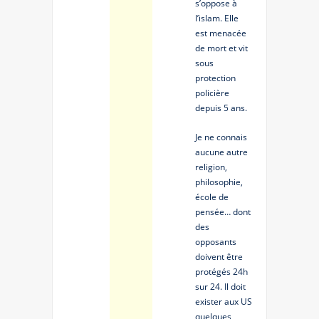
s’oppose à
l’islam. Elle
est menacée
de mort et vit
sous
protection
policière
depuis 5 ans.
Je ne connais
aucune autre
religion,
philosophie,
école de
pensée… dont
des
opposants
doivent être
protégés 24h
sur 24. Il doit
exister aux US
quelques