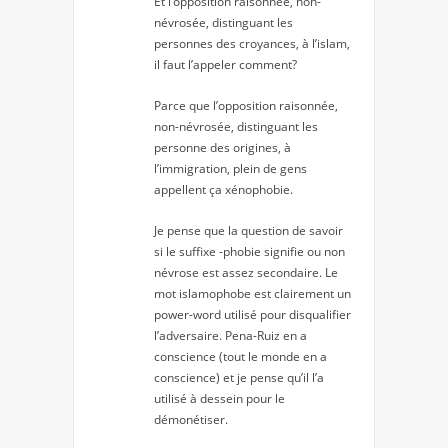
Et l’opposition raisonnée, non-
névrosée, distinguant les
personnes des croyances, à l’islam,
il faut l’appeler comment?
Parce que l’opposition raisonnée,
non-névrosée, distinguant les
personne des origines, à
l’immigration, plein de gens
appellent ça xénophobie.
Je pense que la question de savoir
si le suffixe -phobie signifie ou non
névrose est assez secondaire. Le
mot islamophobe est clairement un
power-word utilisé pour disqualifier
l’adversaire. Pena-Ruiz en a
conscience (tout le monde en a
conscience) et je pense qu’il l’a
utilisé à dessein pour le
démonétiser.