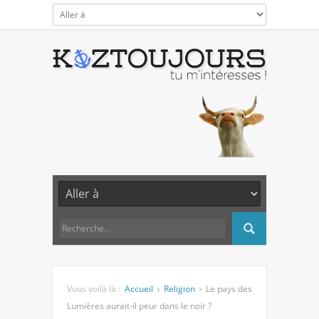
Vous voilà là :
Accueil
Religion
Le pays des
Lumières aurait-il peur dans le noir ?