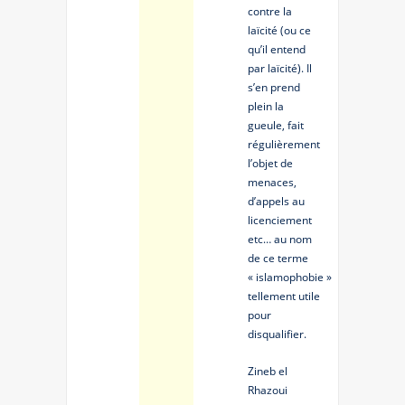
contre la
laïcité (ou ce
qu’il entend
par laïcité). Il
s’en prend
plein la
gueule, fait
régulièrement
l’objet de
menaces,
d’appels au
licenciement
etc… au nom
de ce terme
« islamophobie »
tellement utile
pour
disqualifier.
Zineb el
Rhazoui