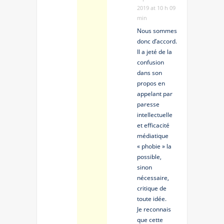
2019 at 10 h 09
min
Nous sommes
donc d’accord.
Il a jeté de la
confusion
dans son
propos en
appelant par
paresse
intellectuelle
et efficacité
médiatique
« phobie » la
possible,
sinon
nécessaire,
critique de
toute idée.
Je reconnais
que cette