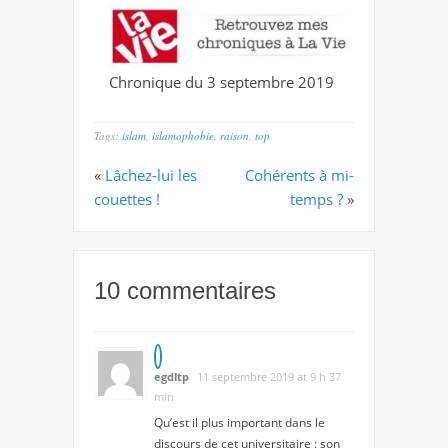
Chronique du 3 septembre 2019
Tags:
islam
,
islamophobie
,
raison
,
top
«
Lâchez-lui les
Cohérents à mi-
couettes !
temps ?
»
10 commentaires
egdltp
11 septembre 2019 at 9 h 37
min
Qu’est il plus important dans le
discours de cet universitaire : son