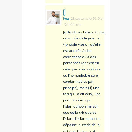
Koz
23 septembre 2019 at
18 h 41 min
Je dis deux choses : (i) il a
raison de distinguer la
« phobie » selon qu’elle
est accolée à des
convictions ou à des
personnes (et c’est en
cela que la xénophobie
ou l’homophobie sont
condamnables par
principe), mais (ii) une
fois qu’il a dit cela, il ne
peut pas dire que
l’islamophobie ne soit
que de la critique de
l’islam. L’islamophobie
dépasse le stade de la
critique. Celle-ci est