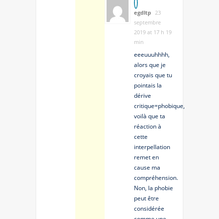
egdltp
23
septembre
2019 at 17 h 19
min
eeeuuuhhhh,
alors que je
croyais que tu
pointais la
dérive
critique=phobique,
voilà que ta
réaction à
cette
interpellation
remet en
cause ma
compréhension.
Non, la phobie
peut être
considérée
comme une