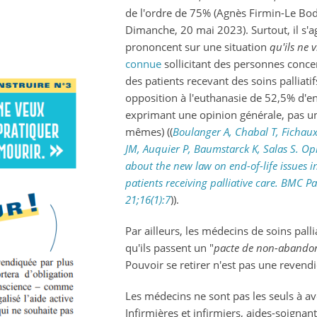
de l'ordre de 75% (Agnès Firmin-Le Bod
Dimanche, 20 mai 2023). Surtout, il s'a
prononcent sur une situation
qu'ils ne 
connue
sollicitant des personnes concer
des patients recevant des soins palliati
opposition à l'euthanasie de 52,5% d'en
exprimant une opinion générale, pas u
mêmes) ((
Boulanger A, Chabal T, Fichau
JM, Auquier P, Baumstarck K, Salas S. Op
about the new law on end-of-life issues i
patients receiving palliative care. BMC Pa
21;16(1):7
)).
Par ailleurs, les médecins de soins palliat
qu'ils passent un "
pacte de non-abando
Pouvoir se retirer n'est pas une revendi
Les médecins ne sont pas les seuls à av
Infirmières et infirmiers, aides-soignan