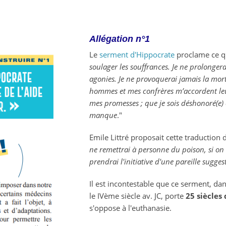
Allégation n°1
Le
serment d'Hippocrate
proclame ce qui
soulager les souffrances. Je ne prolonger
agonies. Je ne provoquerai jamais la mor
hommes et mes confrères m’accordent leur 
mes promesses ; que je sois déshonoré(e) e
manque
."
Emile Littré proposait cette traduction d
ne remettrai à personne du poison, si o
prendrai l'initiative d'une pareille sugges
Il est incontestable que ce serment, da
le IVème siècle av. JC, porte
25 siècles
s'oppose à l'euthanasie.