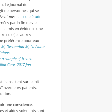
o, Le Journal du
git de personnes qui se
vivent pas
.
La seule étude
nées par la fin de vie -
fs - a mis en évidence une
tre eux (les autres
ne préférence pour eux-
x M, Destandau M, La Piana
inions
n a sample of french
lliat Care. 2017 Jan
ifs insistent sur le fait
n
" avec leurs patients.
cation.
oir une conscience.
tes et aides-soignants sont