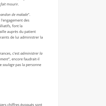
e
fait
mourir.
bandon de malade
".
r l'engagement des
iatifs, font la
ille auprès du patient
raints de lui administrer la
rances, c'est
administrer la
ement
", encore faudrait-il
ne
soulage
pas la personne
niers chiffres évoqués sont