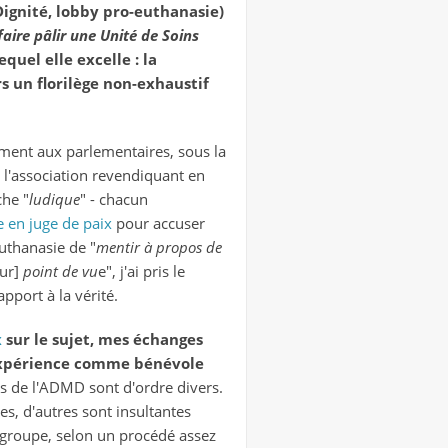
Dignité, lobby pro-euthanasie)
faire pâlir une Unité de Soins
quel elle excelle : la
rs
un florilège non-exhaustif
ment aux parlementaires, sous la
 l'association revendiquant en
che "
ludique
" - chacun
e en juge de paix
pour accuser
uthanasie de "
mentir à propos de
eur]
point de vu
e", j'ai pris le
pport à la vérité.
x
sur le sujet, mes échanges
expérience comme bénévole
ns de l'ADMD sont d'ordre divers.
s, d'autres sont insultantes
regroupe, selon un procédé assez