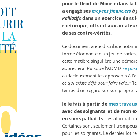
pour le Droit de Mourir dans la 
et
a engagé ses
moyens financiers
à 
euthanasie
Palliatifs
dans un exercice dans le
:
rhétorique, offrant aux amateu
florilège
de ses contre-vérités.
de
contre-
Ce document a été distribué notam
vérités
forme étonnante d'un jeu de cartes,
de
cette matière singulière une démar
l’admd
appréciera. Puisque l'ADMD
se pos
audacieusement les opposants à l'e
ce qui existe déjà pour faire valoir
[l
temps d'un regard sur son propre ra
Je le fais à partir de
mes travau
avec des soignants, et de mon 
en soins palliatifs
. Les affirmatio
Certaines sont seulement trompeuse
pour les soignants. Le dernier lot 