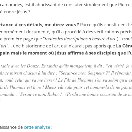
amarades, est-il ahurissant de constater simplement que Pierre es
éfendre Jésus ?
tance à ces détails, me direz-vous ?
Parce qu'ils constituent le
normément documenté, qu'il a procédé à des vérifications précis
e première page que "
toutes les descriptions d'oeuvre d'art
(...)
sont
'art
"... une historienne de l'art qui n'aurait pas appris que
La Cèn
pain mais le moment où Jésus affirme à ses disciples que l'u
à table avec les Douze. Et tandis qu'ils mangeaient, il dit : "
en vérité, je
 ils se mirent chacun à lui dire : "
Serait-ce moi, Seigneur ?
" Il répondit 
, voilà celui qui va me livrer !
Le Fils de l'homme s'en va selon qu'il es
ls de l'homme est livré ! Mieux eût valu pour cet homme-là de ne pas na
i demanda :
"
Serait-ce moi, Rabbi ?
" (Perdu une bonne occasion de se tair
"
aissance de
cette analyse
: