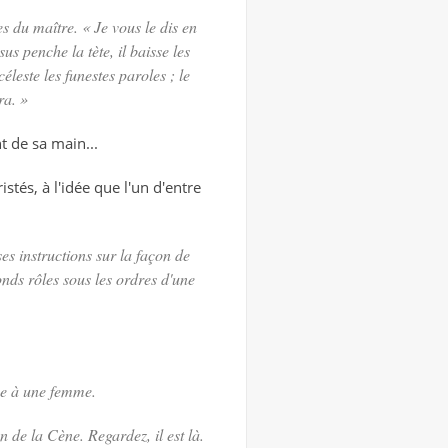
es du maître. « Je vous le dis en
us penche la tète, il baisse les
éleste les funestes paroles ; le
ra.
»
t de sa main...
stés, à l'idée que l'un d'entre
es instructions sur la façon de
onds rôles sous les ordres d'une
ise à une femme.
de la Cène. Regardez, il est là.