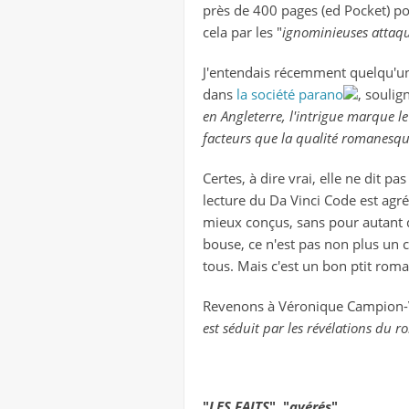
près de 400 pages (ed Pocket) pou
cela par les "
ignominieuses attaqu
J'entendais récemment quelqu'un 
dans
la société parano
, soulig
en Angleterre, l'intrigue marque l
facteurs que la qualité romanesque
Certes, à dire vrai, elle ne dit p
lecture du Da Vinci Code est agr
mieux conçus, sans pour autant da
bouse, ce n'est pas non plus un 
tous. Mais c'est un bon ptit roma
Revenons à Véronique Campion-V
est séduit par les révélations du 
"
LES FAITS
", "
avérés
"