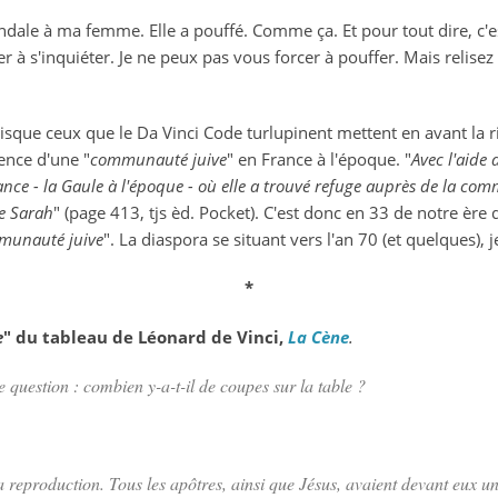
ndale à ma femme. Elle a pouffé. Comme ça. Et pour tout dire, c'e
 à s'inquiéter. Je ne peux pas vous forcer à pouffer. Mais relisez 
uisque ceux que le Da Vinci Code turlupinent mettent en avant la 
tence d'une "
communauté juive
" en France à l'époque. "
Avec l'aide 
nce - la Gaule à l'époque - où elle a trouvé refuge auprès de la comm
e Sarah
" (page 413, tjs èd. Pocket). C'est donc en 33 de notre èr
munauté juive
". La diaspora se situant vers l'an 70 (et quelques), je
*
e
" du tableau de Léonard de Vinci,
La Cène
.
e question : combien y-a-t-il de coupes sur la table ?
 reproduction. Tous les apôtres, ainsi que Jésus, avaient devant eux un 