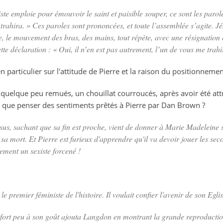
iste emploie pour émouvoir le saint et paisible souper, ce sont les parol
trahira. » Ces paroles sont prononcées, et toute l’assemblée s’agite. Jés
de, le mouvement des bras, des mains, tout répète, avec une résignation c
ette déclaration : « Oui, il n’en est pas autrement, l’un de vous me trahi
n particulier sur l'attitude de Pierre et la raison du positionnemen
r quelque peu remués, un chouillat courroucés, après avoir été attri
rs, que penser des sentiments prêtés à Pierre par Dan Brown ?
ésus, sachant que sa fin est proche, vient de donner à Marie Madeleine s
 sa mort
.
Et Pierre est furieux d'apprendre qu'il va devoir jouer les sec
ement un sexiste forcené !
le premier féministe de l'histoire. Il voulait confier l'avenir de son Egl
 fort peu à son goût ajouta Langdon en montrant la grande reproduction 