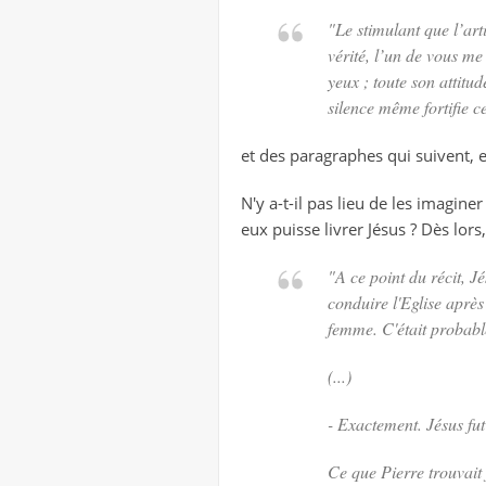
"
Le stimulant que l’art
vérité, l’un de vous me 
yeux ; toute son attitu
silence même fortifie c
et des paragraphes qui suivent, e
N'y a-t-il pas lieu de les imagine
eux puisse livrer Jésus ? Dès lo
"
A ce point du récit, J
conduire l'Eglise après
femme
.
C'était probabl
(...)
- Exactement. Jésus fut 
Ce que Pierre trouvait