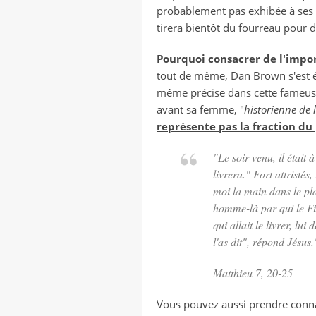
probablement pas exhibée à ses c
tirera bientôt du fourreau pour d
Pourquoi consacrer de l'impor
tout de même, Dan Brown s'est é
même précise dans cette fameus
avant sa femme, "
historienne de l
représente pas la fraction du 
"Le soir venu, il était 
livrera.
" Fort attristés,
moi la main dans le plat
homme-là par qui le Fi
qui allait le livrer, lu
l'as dit
",
répond Jésus
.
Matthieu 7, 20-25
Vous pouvez aussi prendre conn