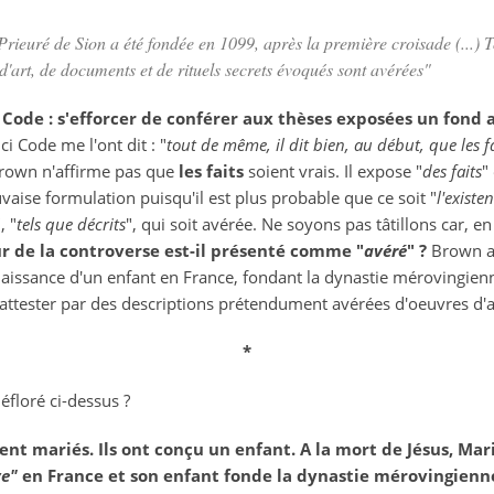
Prieuré de Sion a été fondée en 1099, après la première croisade (...) T
'art, de documents et de rituels secrets évoqués sont avérées"
 Code : s'efforcer de conférer aux thèses exposées un fond 
ci Code me l'ont dit : "
tout de même, il dit bien, au début, que les fa
Brown n'affirme pas que
les faits
soient vrais. Il expose "
des faits
"
aise formulation puisqu'il est plus probable que ce soit "
l'existe
, "
tels que décrits
", qui soit avérée. Ne soyons pas tâtillons car, 
r de la controverse est-il présenté comme "
avéré
" ?
Brown af
naissance d'un enfant en France, fondant la dynastie mérovingienn
'attester par des descriptions prétendument avérées d'oeuvres d'a
*
floré ci-dessus ?
ent mariés. Ils ont conçu un enfant. A la mort de Jésus, Ma
ve"
en France et son enfant fonde la dynastie mérovingienne