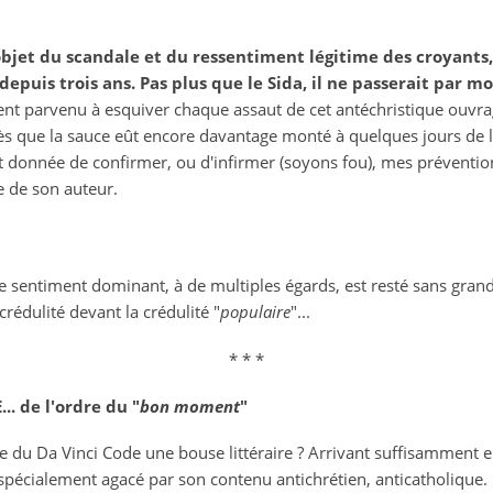
objet du scandale et du ressentiment légitime des croyants
puis trois ans. Pas plus que le Sida, il ne passerait par moi
ment parvenu à esquiver chaque assaut de cet antéchristique ouvrag
rès que la sauce eût encore davantage monté à quelques jours de l
t donnée de confirmer, ou d'infirmer (soyons fou), mes préventio
ne de son auteur.
e sentiment dominant, à de multiples égards, est resté sans grande
crédulité devant la crédulité "
populaire
"...
* * *
. de l'ordre du "
bon moment
"
e du Da Vinci Code une bouse littéraire ? Arrivant suffisamment e
é spécialement agacé par son contenu antichrétien, anticatholique. 