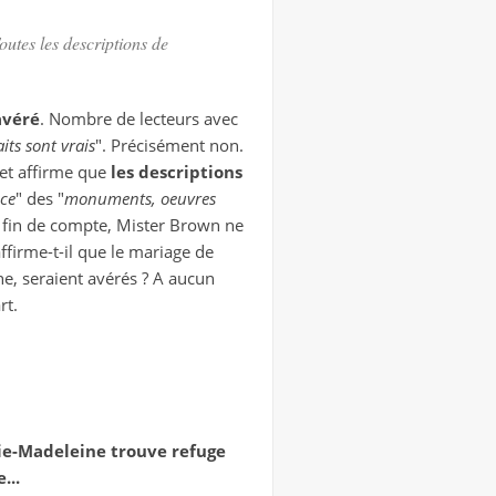
outes les descriptions de
avéré
. Nombre de lecteurs avec
its sont vrais
". Précisément non.
 et affirme que
les descriptions
nce
"
des
"
monuments, oeuvres
en fin de compte, Mister Brown ne
firme-t-il que le mariage de
e, seraient avérés ? A aucun
rt.
rie-Madeleine trouve refuge
...