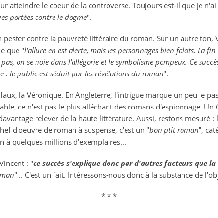
r atteindre le coeur de la controverse. Toujours est-il que je n'ai
es portées contre le dogme
".
pester contre la pauvreté littéraire du roman. Sur un autre ton
ne que "
l'allure en est alerte, mais les personnages bien falots. La fin
e pas, on se noie dans l'allégorie et le symbolisme pompeux. Ce succè
 : le public est séduit par les révélations du roman
".
as faux, la Véronique. En Angleterre, l'intrigue marque un peu le pas 
éable, ce n'est pas le plus alléchant des romans d'espionnage. U
vantage relever de la haute littérature. Aussi, restons mesuré : 
chef d'oeuvre de roman à suspense, c'est un "
bon ptit roman
", ca
n à quelques millions d'exemplaires...
incent : "
ce succès s'explique donc par d'autres facteurs que l
roman
"... C'est un fait. Intéressons-nous donc à la substance de l'obj
* * *