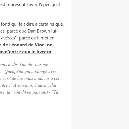
t représenté avec l'épée qu'il
 fond qui fait dire à certains que,
es, parce que Dan Brown lui-
 avérées
", parce qu'il met en
e de Léonard de Vinci ne
n d'entre eux le livrera
.
 vous le dis, l'un de vous me
: "
Quelqu'un qui a plongé avec
t écrit de lui; mais malheur à cet
ître !
"
A son tour, Judas, celui
e, lui, soit dit en passant) -
"Tu