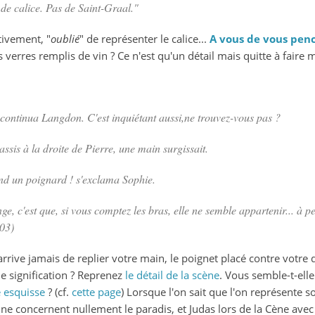
s de calice. Pas de Saint-Graal."
tivement, "
oublié
" de représenter le calice...
A vous de vous penc
ts verres remplis de vin ? Ce n'est qu'un détail mais quitte à fair
, continua Langdon. C'est inquiétant aussi,ne trouvez-vous pas ?
assis à la droite de Pierre, une main surgissait.
end un
poignard
! s'exclama Sophie.
ange, c'est que, si vous comptez les bras, elle ne semble appartenir... à
403)
arrive jamais de replier votre main, le poignet placé contre votre d
le signification ? Reprenez
le détail de la scène
. Vous semble-t-ell
e esquisse
? (cf.
cette page
) Lorsque l'on sait que l'on représente s
ne concernent nullement le paradis, et Judas lors de la Cène avec 