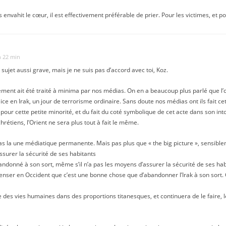
 envahit le cœur, il est effectivement préférable de prier. Pour les victimes, et p
h 22 min
 sujet aussi grave, mais je ne suis pas d’accord avec toi, Koz.
ment ait été traité à minima par nos médias. On en a beaucoup plus parlé que l’on
ice en Irak, un jour de terrorisme ordinaire. Sans doute nos médias ont ils fait ce
pour cette petite minorité, et du fait du coté symbolique de cet acte dans son into
hrétiens, l’Orient ne sera plus tout à fait le même.
t pas la une médiatique permanente. Mais pas plus que « the big picture », sensib
assurer la sécurité de ses habitants
bandonné à son sort, même s’il n’a pas les moyens d’assurer la sécurité de ses ha
ser en Occident que c’est une bonne chose que d’abandonner l’Irak à son sort. 
e des vies humaines dans des proportions titanesques, et continuera de le faire, l