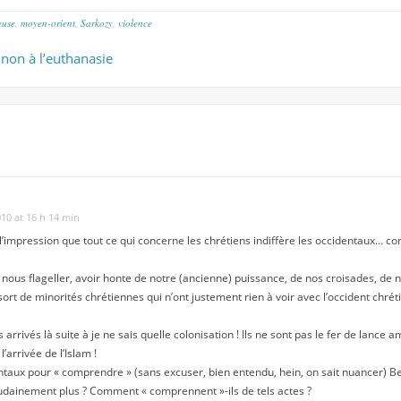
ieuse
,
moyen-orient
,
Sarkozy
,
violence
non à l’euthanasie
10 at 16 h 14 min
l’impression que tout ce qui concerne les chrétiens indiffère les occidentaux… co
nous flageller, avoir honte de notre (ancienne) puissance, de nos croisades, de 
rt de minorités chrétiennes qui n’ont justement rien à voir avec l’occident chrét
arrivés là suite à je ne sais quelle colonisation ! Ils ne sont pas le fer de lance
l’arrivée de l’Islam !
ntaux pour « comprendre » (sans excuser, bien entendu, hein, on sait nuancer) B
udainement plus ? Comment « comprennent »-ils de tels actes ?