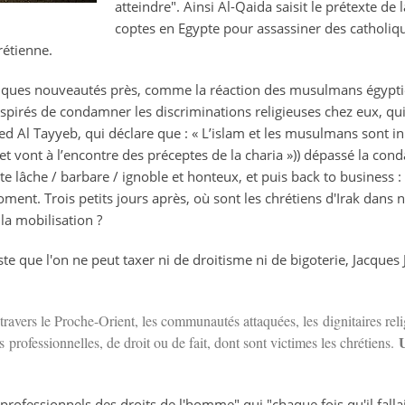
atteindre". Ainsi Al-Qaida saisit le prétexte d
coptes en Egypte pour assassiner des catholique
étienne.
elques nouveautés près, comme la réaction des musulmans égyptie
spirés de condamner les discriminations religieuses chez eux, qui
d Al Tayyeb, qui déclare que : « L’islam et les musulmans sont in
t vont à l’encontre des préceptes de la charia »)) dépassé la co
lâche / barbare / ignoble et honteux, et puis back to business : ç
ment. Trois petits jours après, où sont les chrétiens d'Irak dans 
la mobilisation ?
te que l'on ne peut taxer ni de droitisme ni de bigoterie, Jacques 
ravers le Proche-Orient, les communautés attaquées, les dignitaires relig
ns professionnelles, de droit ou de fait, dont sont victimes les chrétiens.
s professionnels des droits de l'homme" qui "chaque fois qu'il fall