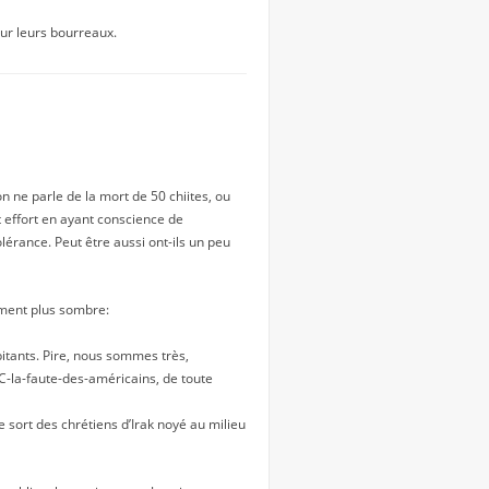
our leurs bourreaux.
 ne parle de la mort de 50 chiites, ou
t effort en ayant conscience de
lérance. Peut être aussi ont-ils un peu
lement plus sombre:
bitants. Pire, nous sommes très,
C-la-faute-des-américains, de toute
e sort des chrétiens d’Irak noyé au milieu