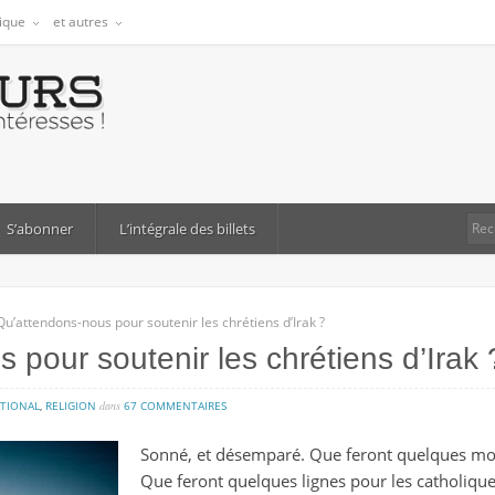
tique
et autres
S’abonner
L’intégrale des billets
Qu’attendons-nous pour soutenir les chrétiens d’Irak ?
 pour soutenir les chrétiens d’Irak 
sur
TIONAL
,
RELIGION
dans
67 COMMENTAIRES
qu’attendons-
Sonné, et désemparé. Que feront quelques mots
nous
Que feront quelques lignes pour les catholiq
pour