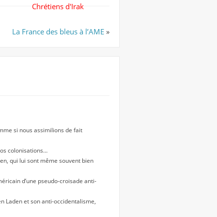
Chrétiens d'Irak
La France des bleus à l’AME
»
mme si nous assimilions de fait
nos colonisations…
ien, qui lui sont même souvent bien
 américain d’une pseudo-croisade anti-
en Laden et son anti-occidentalisme,