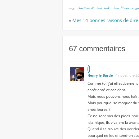
Tags:
chrétiens d'orient
,
irak
,
islam
,
liberté relig
«
Mes 14 bonnes raisons de dire 
67 commentaires
Henry le Barde
4 novembre 20
Comme toi, j’ai effectivement 
chrétienté et occident.
Mais nous pouvons nous haïr, 
Mais pourquoi se moquer du so
antérieures ?
Ce ne sont pas des pieds-noirs 
islamique, ils vivaient là avant 
Quand il se trouve des occide
pourquoi ne les entend-on so