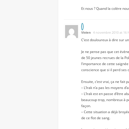
Et nous ? Quand la colère nous
Vivien
4 novembre 2010 at 16 
C’est douloureux à dire sur un
Je ne pense pas que cet évène
de 50 jeunes recrues de la Pol
l’importance de cette saignée 
conscience que si il perd ses c
Ensuite, c’est vrai, ça ne fai
– L’Irak n’a pas les moyens d’
– L’Irak est en passe d’être a
beaucoup trop, nombreux à pen
façon.
– Cette situation a déjà broyé
de ce flot de sang.