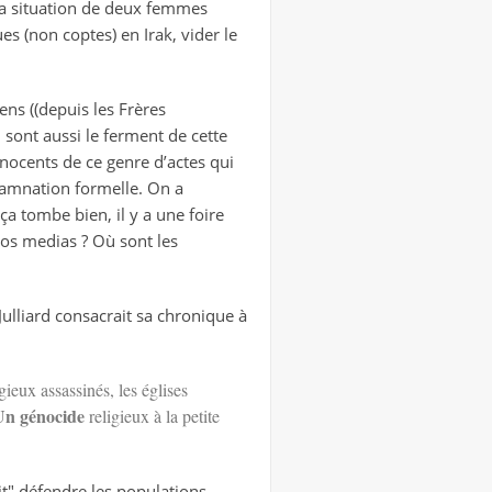
e la situation de deux femmes
s (non coptes) en Irak, vider le
ns ((depuis les Frères
 sont aussi le ferment de cette
nocents de ce genre d’actes qui
ndamnation formelle. On a
a tombe bien, il y a une foire
nos medias ? Où sont les
Julliard consacrait sa chronique à
ieux assassinés, les églises
Un génocide
religieux à la petite
ait" défendre les populations