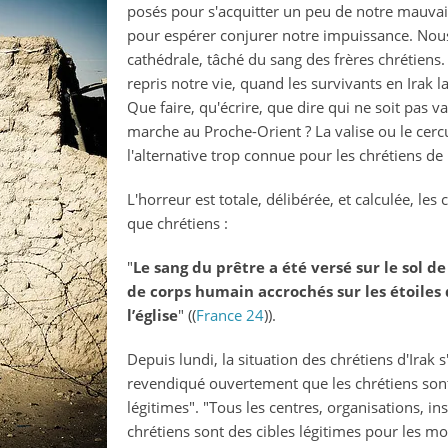
posés pour s'acquitter un peu de notre mauva
soutenir
pour espérer conjurer notre impuissance. Nous
les
cathédrale, tâché du sang des frères chrétien
chrétiens
repris notre vie, quand les survivants en Irak 
d’irak
Que faire, qu'écrire, que dire qui ne soit pas va
?
marche au Proche-Orient ? La valise ou le cercuei
l'alternative trop connue pour les chrétiens d
L'horreur est totale, délibérée, et calculée, les 
que chrétiens :
"
Le sang du prêtre a été versé sur le sol de
de corps humain accrochés sur les étoiles 
l’église
" ((
France 24
)).
Depuis lundi, la situation des chrétiens d'Irak 
revendiqué ouvertement que les chrétiens son
légitimes". "Tous les centres, organisations, inst
chrétiens sont des cibles légitimes pour les mo