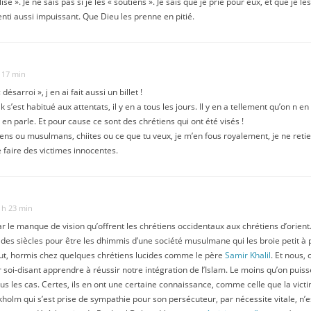
lisé ». Je ne sais pas si je les « soutiens ». Je sais que je prie pour eux, et que je l
nti aussi impuissant. Que Dieu les prenne en pitié.
 17 min
sarroi », j en ai fait aussi un billet !
rak s’est habitué aux attentats, il y en a tous les jours. Il y en a tellement qu’on n
n en parle. Et pour cause ce sont des chrétiens qui ont été visés !
iens ou musulmans, chiites ou ce que tu veux, je m’en fous royalement, je ne retie
e faire des victimes innocentes.
 h 23 min
ar le manque de vision qu’offrent les chrétiens occidentaux aux chrétiens d’orien
s des siècles pour être les dhimmis d’une société musulmane qui les broie petit à
aut, hormis chez quelques chrétiens lucides comme le père
Samir Khalil
. Et nous,
 soi-disant apprendre à réussir notre intégration de l’Islam. Le moins qu’on puisse d
ous les cas. Certes, ils en ont une certaine connaissance, comme celle que la victi
holm qui s’est prise de sympathie pour son persécuteur, par nécessite vitale, n’