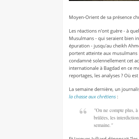
Moyen-Orient de sa présence chr
Les réactions n'ont guère - à qu
Musulmans - qui seraient bien in
épuration - jusqu'au cheikh Ahme
portent atteinte aux musulmans e
condamné solennellement cet acte 
internationale à Bagdad en ce mo
reportages, les analyses ? Où est 
La semaine dernière, un journalis
la chasse aux chrétiens
:
"
On ne compte plus, à t
brûlées, les interdictio
semaine
."
Et Jacques Julliard dénonçait "le