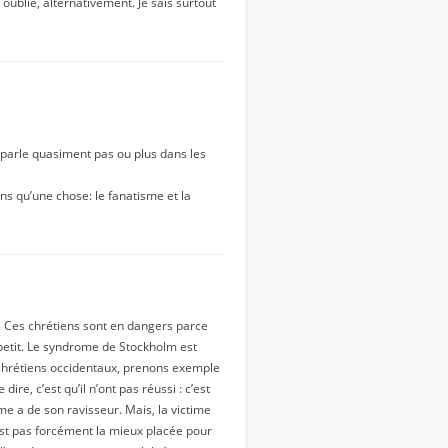
es oublie, alternativement. Je sais surtout
 en parle quasiment pas ou plus dans les
ns qu’une chose: le fanatisme et la
t. Ces chrétiens sont en dangers parce
 petit. Le syndrome de Stockholm est
 chrétiens occidentaux, prenons exemple
ire, c’est qu’il n’ont pas réussi : c’est
me a de son ravisseur. Mais, la victime
est pas forcément la mieux placée pour