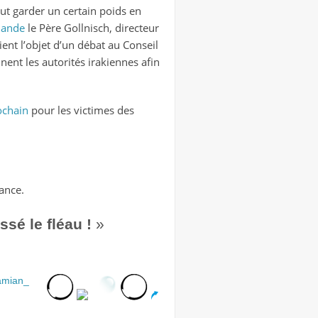
eut garder un certain poids en
mande
le Père Gollnisch, directeur
oient l’objet d’un débat au Conseil
nent les autorités irakiennes afin
ochain
pour les victimes des
ance.
ssé le fléau !
»
amian_