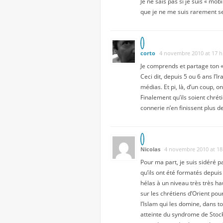
Je ne sais pas si je suis « mobi
que je ne me suis rarement se
corto
4 novembre 2010 at 17 h
Je comprends et partage ton « dé
Ceci dit, depuis 5 ou 6 ans l’I
médias. Et pi, là, d’un coup, o
Finalement qu’ils soient chrét
connerie n’en finissent plus d
Nicolas
4 novembre 2010 at 18
Pour ma part, je suis sidéré p
qu’ils ont été formatés depui
hélas à un niveau très très h
sur les chrétiens d’Orient pour
l’Islam qui les domine, dans t
atteinte du syndrome de Stock