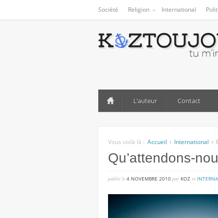
Société
Religion
International
Poli
L’auteur
Contact
Vous voilà là :
Accueil
International
Qu’attendons-nous
publié lé
4 NOVEMBRE 2010
par
KOZ
in
INTERNA