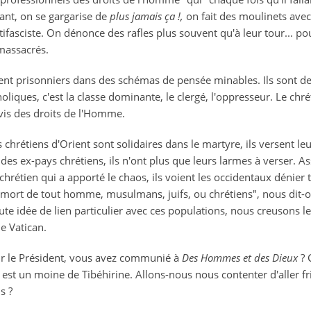
tant, on se gargarise de
plus jamais ça !,
on fait des moulinets ave
tifasciste. On dénonce des rafles plus souvent qu'à leur tour... po
 massacrés.
tent prisonniers dans des schémas de pensée minables. Ils sont de 
holiques, c'est la classe dominante, le clergé, l'oppresseur. Le c
rvis des droits de l'Homme.
les chrétiens d'Orient sont solidaires dans le martyre, ils versent le
 des ex-pays chrétiens, ils n'ont plus que leurs larmes à verser. As
chrétien qui a apporté le chaos, ils voient les occidentaux dénier to
 mort de tout homme, musulmans, juifs, ou chrétiens", nous dit-on
ute idée de lien particulier avec ces populations, nous creusons le
le Vatican.
eur le Président, vous avez communié à
Des Hommes et des Dieux
?
 est un moine de Tibéhirine. Allons-nous nous contenter d'aller fr
s ?