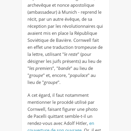
archevêque et nonce apostolique
(ambassadeur) à Munich - reprend le
récit, par un autre évêque, de sa
réception par les révolutionnaires qui
avaient mis en place la République
Soviétique de Bavière. Cornwell fait
en effet une traduction trompeuse de
la lettre, utilisant "
le reste
" (pour
désigner les juifs présents) au lieu de
"
les premiers
", "
bande
" au lieu de
"
groupe
" et, encore, "
populace
" au
lieu de "
groupe
".
A cet égard, il faut notamment
mentionner le procédé utilisé par
Cornwell, faisant figurer une photo
de Pacelli quittant semble-t-il un
rendez-vous avec Adolf Hitler,
en
couverture de son ouvrage
. Or, il est