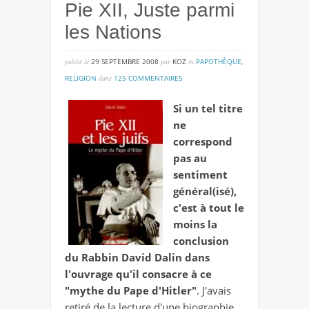
Pie XII, Juste parmi
les Nations
publié lé
29 SEPTEMBRE 2008
par
KOZ
in
PAPOTHÈQUE
,
sur
RELIGION
dans
125 COMMENTAIRES
pie
Si un tel titre
xii,
ne
juste
correspond
parmi
pas au
les
sentiment
nations
général(isé),
c'est à tout le
moins la
conclusion
du Rabbin David Dalin dans
l'ouvrage qu'il consacre à ce
"mythe du Pape d'Hitler"
. J'avais
retiré de la lecture d'une biographie