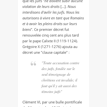
que les juifs "
ne doivent subir aucune
violation de leurs droits
[...].
Nous
interdisons d'avilir les juifs. Nous les
autorisons à vivre en tant que Romains
et à avoir les pleins droits sur leurs
biens
". Ce premier décret fut
renouvelée cinq cent ans plus tard
par le pape Calixte II (1119-1124).
Grégoire X (1271-1276) ajouta au
décret une "clause capitale" :
"Toute accusation contre
des juifs, fondée sur le
seul témoignage de
chrétiens est invalide; il
faut qu'il y ait aussi des
témoins juifs"
Clément VI, par une bulle pontificale