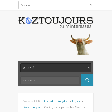
Vous voilà là :
Accueil
Religion
Eglise
Papothèque
Pie XII, Juste parmi les Nations