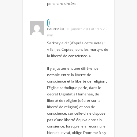
penchant sincère.
Courtlaïus
10 janvier 2011 at 19 h 25
min
Sarkozy a dit (d’après cette note) :
« Ils [les Coptes] sont les martyrs de
la liberté de conscience. »
Il y a justement une différence
notable entre la liberté de
conscience et la liberté de religion ;
l’Eglise catholique parle, dans le
décret Dignitatis Humanae, de
liberté de religion (décret sur la
liberté de religion) et non de
conscience, car celle-ci ne dispose
pas d’une liberté équivalente : la
consience, lorsqu’elle a reconnu le
bien et le vrai, oblige l’homme à s’y