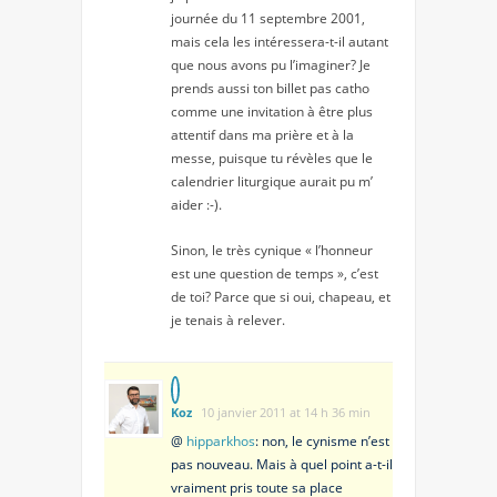
journée du 11 septembre 2001,
mais cela les intéressera-t-il autant
que nous avons pu l’imaginer? Je
prends aussi ton billet pas catho
comme une invitation à être plus
attentif dans ma prière et à la
messe, puisque tu révèles que le
calendrier liturgique aurait pu m’
aider :-).
Sinon, le très cynique « l’honneur
est une question de temps », c’est
de toi? Parce que si oui, chapeau, et
je tenais à relever.
Koz
10 janvier 2011 at 14 h 36 min
@
hipparkhos
: non, le cynisme n’est
pas nouveau. Mais à quel point a-t-il
vraiment pris toute sa place