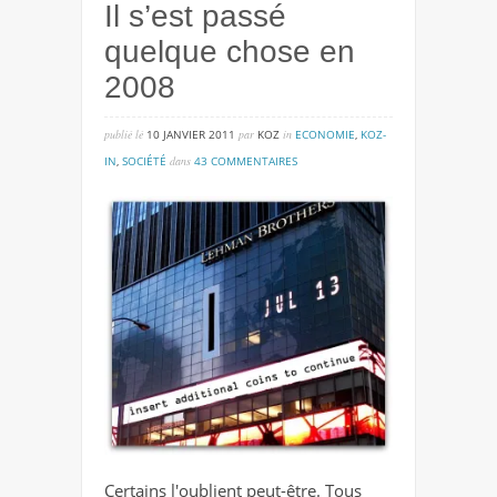
Il s’est passé
quelque chose en
2008
publié lé
10 JANVIER 2011
par
KOZ
in
ECONOMIE
,
KOZ-
sur
IN
,
SOCIÉTÉ
dans
43 COMMENTAIRES
il
s’est
passé
quelque
chose
en
2008
Certains l'oublient peut-être. Tous