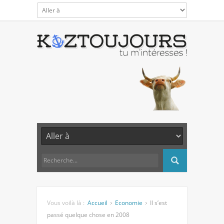
Vous voilà là :
Accueil
Economie
Il s’est
passé quelque chose en 2008