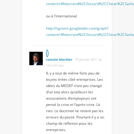
content=Mitterrand%2CGiscard%2CChirac%2CSark
ou à l’international
http://ngrams.googlelabs.com/graph?
content=Mitterrand%2CGiscard%2CChirac%2CSark
romain blachier
10 janvier 2011 at
13 h 07 min
IL y a tout de même forts peu de
leçons tirées côté entreprises. Les
idées du MEDEF n’ont pas changé
d’un iota alors qu’ailleurs les
associations d’employeurs ont
pensé la crise et l’après-crise. Là
rien. Le doctrinal ne retient pas les
erreurs du passé. Pourtant il y a un
champ de réflexion pour les
entreprises.