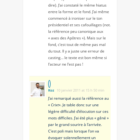
dire). J’ai constaté le même hiatus
entre la forme et le fond. J’ai même
commencé à ironiser sur le ton
présidentiel et ses cafouillages (not.
la référence peu canonique aux
« axes des Apôtres »). Mais sur le
fond, c’est tout de même pas mal
du tout. Il y a juste une erreur de
casting… le texte est bon même si
l’acteur ne l’est pas !
Koz
10 janvier 2011 at 15 h 50 min
J’ai remarqué aussi la référence au
«
Crixt
». Je table donc sur une
légère difficulté d’élocution sur ces
mots difficiles. J’ai été plus « gêné »
par le grand sourire à l’arrivée.
C’est poli mais lorsque l’on va
évoquer solennellement un