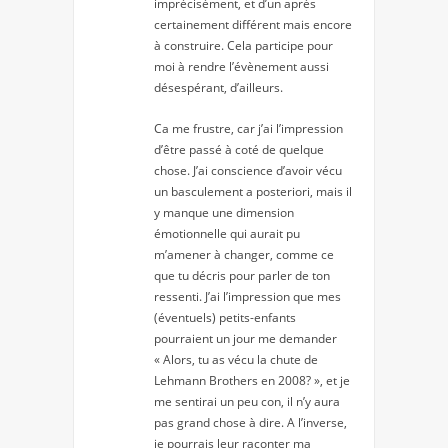
imprécisément, et d’un après
certainement différent mais encore
à construire. Cela participe pour
moi à rendre l’évènement aussi
désespérant, d’ailleurs.
Ca me frustre, car j’ai l’impression
d’être passé à coté de quelque
chose. J’ai conscience d’avoir vécu
un basculement a posteriori, mais il
y manque une dimension
émotionnelle qui aurait pu
m’amener à changer, comme ce
que tu décris pour parler de ton
ressenti. J’ai l’impression que mes
(éventuels) petits-enfants
pourraient un jour me demander
« Alors, tu as vécu la chute de
Lehmann Brothers en 2008? », et je
me sentirai un peu con, il n’y aura
pas grand chose à dire. A l’inverse,
je pourrais leur raconter ma