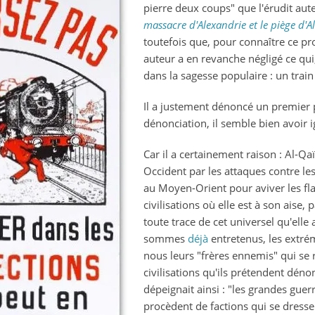
pierre deux coups" que l'érudit aut
piège
massacre d'Alexandrie et le piège d'A
toutefois que, pour connaître ce 
auteur a en revanche négligé ce qui,
dans la sagesse populaire : un train
Il a justement dénoncé un premier p
dénonciation, il semble bien avoir 
Car il a certainement raison : Al-Qa
Occident par les attaques contre le
au Moyen-Orient pour aviver les f
civilisations où elle est à son aise,
toute trace de cet universel qu'el
sommes
déjà
entretenus, les extr
nous leurs "frères ennemis" qui se 
civilisations qu'ils prétendent déno
dépeignait ainsi : "les grandes guer
procèdent de factions qui se dressen