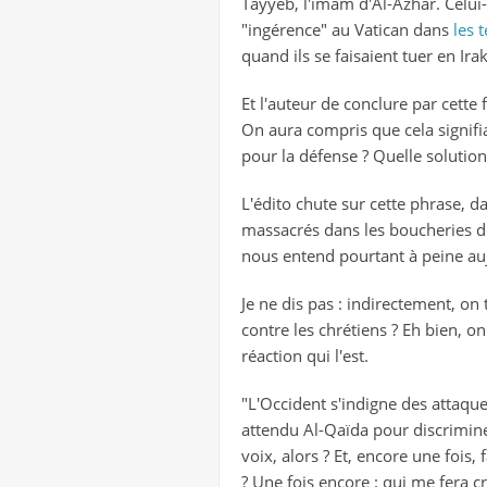
Tayyeb, l'imam d'Al-Azhar. Celui
"ingérence" au Vatican dans
les 
quand ils se faisaient tuer en Irak
Et l'auteur de conclure par cette
On aura compris que cela signifi
pour la défense ? Quelle solution
L'édito chute sur cette phrase, dan
massacrés dans les boucheries de
nous entend pourtant à peine auj
Je ne dis pas : indirectement, on
contre les chrétiens ? Eh bien, on
réaction qui l'est.
"L'Occident s'indigne des attaque
attendu Al-Qaïda pour discriminer
voix, alors ? Et, encore une fois
? Une fois encore : qui me fera cr