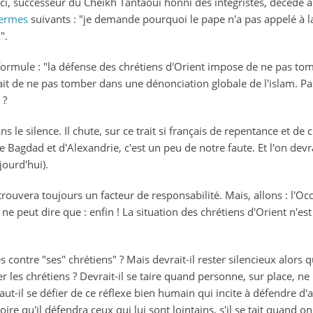
-ci, successeur du Cheikh Tantaoui honni des intégristes, décédé 
termes
suivants : "je demande pourquoi le pape n'a pas appelé à
".
 formule : "la défense des chrétiens d'Orient impose de ne pas to
ait de ne pas tomber dans une dénonciation globale de l'islam. Pa
 ?
s le silence. Il chute, sur ce trait si français de repentance et de c
 Bagdad et d'Alexandrie, c'est un peu de notre faute. Et l'on devr
ourd'hui).
 trouvera toujours un facteur de responsabilité. Mais, allons : l'Oc
 ne peut dire que : enfin ! La situation des chrétiens d'Orient n'est 
s contre "ses" chrétiens" ? Mais devrait-il rester silencieux alors 
 les chrétiens ? Devrait-il se taire quand personne, sur place, ne 
, faut-il se défier de ce réflexe bien humain qui incite à défendre 
oire qu'il défendra ceux qui lui sont lointains, s'il se tait quand o