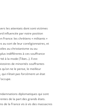
ers les attentats dont sont victimes
bord influencée par notre position
n France: les chrétiens « militants »
 au sort de leur coreligionnaires, et
stiles au christianisme ou au
plus indifférents à ces souffrance
ité à la mode (Tibet…). Il est
histoires de minorités souffrantes
 qu’on ne le pense, le meilleur
, qui n’était pas forcément un état
l’occupe.
condamnations diplomatiques qui sont
rentes de la part des grands états.
s de la France vis à vis des massacres