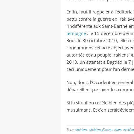
Enfin, faut-il rappeler à l'édito
battu contre la guerre en Irak ave
"indifférente aux Saint-Barthél
témoigne
: le 15 décembre dernie
Rouz le 30 octobre 2010, elle co
condamnons cet acte abject avec
autorités et au peuple irakiens"))
2010, un attentat à Bagdad le 7 ju
ceci uniquement pour l'an dernie
Non, donc, l'Occident en général 
dépareillent pas avec les commun
Si la situation recèle bien des pi
musulmans. Et c'en serait évidem
Tags:
chrétiens
,
chrétiens d'orient
,
islam
,
occiden