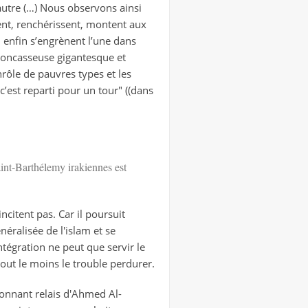
autre (…) Nous observons ainsi
sent, renchérissent, montent aux
 enfin s’engrènent l’une dans
 concasseuse gigantesque et
nrôle de pauvres types et les
 c’est reparti pour un tour" ((dans
aint-Barthélemy irakiennes est
ncitent pas. Car il poursuit
néralisée de l'islam et se
égration ne peut que servir le
 tout le moins le trouble perdurer.
étonnant relais d'Ahmed Al-