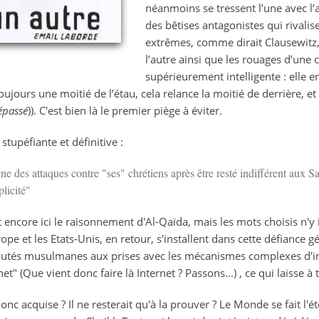
néanmoins se tressent l’une avec l’
des bêtises antagonistes qui rivali
extrêmes, comme dirait Clausewitz,
l’autre ainsi que les rouages d’une
supérieurement intelligente : elle e
oujours une moitié de l’étau, cela relance la moitié de derrière, et
épassé
)). C'est bien là le premier piège à éviter.
 stupéfiante et définitive :
ne des attaques contre "ses" chrétiens après être resté indifférent aux S
plicité"
 encore ici le raisonnement d'Al-Qaïda, mais les mots choisis n'y i
e et les Etats-Unis, en retour, s'installent dans cette défiance gé
utés musulmanes aux prises avec les mécanismes complexes d'int
net" (Que vient donc faire là Internet ? Passons...) , ce qui laisse à
donc acquise ? Il ne resterait qu'à la prouver ? Le Monde se fait l'