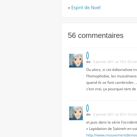
«
Esprit de Noël
56 commentaires
do
3 janvier 2011 at 19 h 33 mi
Ou alors, si cet éditorialiste 
l’homophobie, les musulmans q
quand ils se font cambrioler, …
c’est vrai, ça pourquoi tant d
do
3 janvier 2011 at 20 h 10 mi
et puis dans la série l’occiden
« Lapidation de Sakineh en voi
http://www.mouvementdemocra