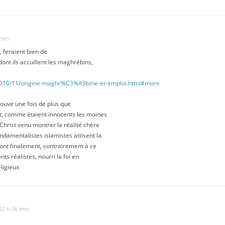
 min
, feraient bien de
ont ils accuillent les maghrébins,
el/2010/11/origine-maghr%C3%A9bine-et-emploi.html#more
rouve une fois de plus que
nt, comme étaient innocents les moines
 Christ venu montrer la réalité chère
ndamentalistes islamistes attisent la
 ont finalement, contrairement à ce
nts réalistes, nourri la foi en
ligieux
 22 h 06 min