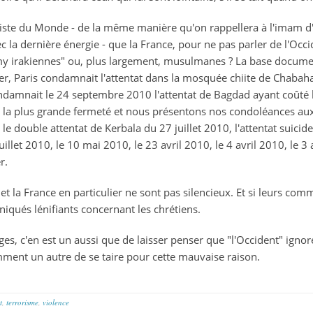
rialiste du Monde - de la même manière qu'on rappellera à l'imam d'
c la dernière énergie - que la France, pour ne pas parler de l'Occid
émy irakiennes" ou, plus largement, musulmanes ? La base docum
r, Paris condamnait l'attentat dans la mosquée chiite de Chabahar,
ndamnait le 24 septembre 2010 l'attentat de Bagdad ayant coûté l
 la plus grande fermeté et nous présentons nos condoléances aux 
, le double attentat de Kerbala du 27 juillet 2010, l'attentat suicide
illet 2010, le 10 mai 2010, le 23 avril 2010, le 4 avril 2010, le 3 
r.
et la France en particulier ne sont pas silencieux. Et si leurs com
iqués lénifiants concernant les chrétiens.
èges, c'en est un aussi que de laisser penser que "l'Occident" ignor
ment un autre de se taire pour cette mauvaise raison.
t
,
terrorisme
,
violence