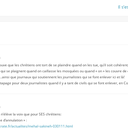
Il s’
n
trouve que les chrétiens ont tort de se plaindre quand on les tue, qu’il soit cohérent,
ui se plaignent quand on caillasse les mosquées ou quand « on » les couvre de c
.ainsi que journaux qui soutiennent les journalistes qui se font enlever ici et là!
e tapage pour deux journalistes quand il y a tant de civils qui se font enlever, en 
n
t n’élève la voix que pour SES chrétiens:
e d’annulation » :
te.fr/actualites/mehal-sakineh-030111.html