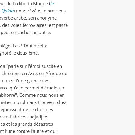
eur de l'édito du Monde (
le
l-Qaïda
) nous révèle. Je pressens
proverbe arabe, son anonyme
 des voies ferroviaires, est passé
 peut en cacher un autre.
iège. Las ! Tout à cette
ignoré le deuxième.
ïda "parie sur l'émoi suscité en
s chrétiens en Asie, en Afrique ou
lammes d'une guerre des
 parce qu'elle permet d'éradiquer
le abhorre". Comme nous nous en
émistes musulmans trouvent chez
réjouissent de ce choc des
ncer. Fabrice Hadjadj le
res et les grands désastres
t l’une contre l’autre et qui