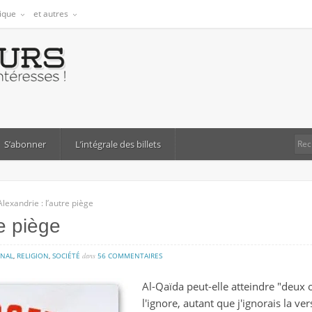
tique
et autres
S’abonner
L’intégrale des billets
Alexandrie : l’autre piège
re piège
sur
ONAL
,
RELIGION
,
SOCIÉTÉ
dans
56 COMMENTAIRES
alexandrie
Al-Qaïda peut-elle atteindre "deux 
:
l'ignore, autant que j'ignorais la ve
l’autre