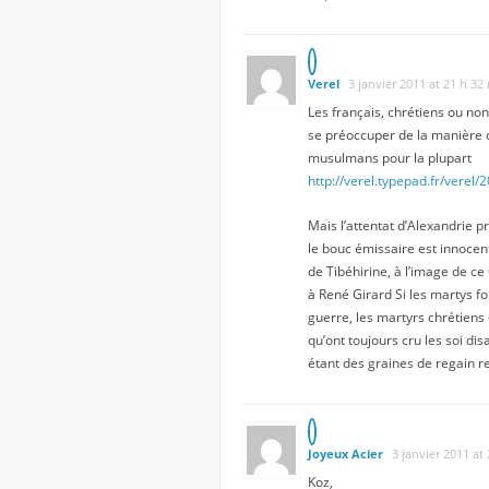
Verel
3 janvier 2011 at 21 h 32
Les français, chrétiens ou non
se préoccuper de la manière d
musulmans pour la plupart
http://verel.typepad.fr/ver
Mais l’attentat d’Alexandrie p
le bouc émissaire est innoce
de Tibéhirine, à l’image de ce
à René Girard Si les martys fo
guerre, les martyrs chrétiens
qu’ont toujours cru les soi disa
étant des graines de regain re
Joyeux Acier
3 janvier 2011 at
Koz,