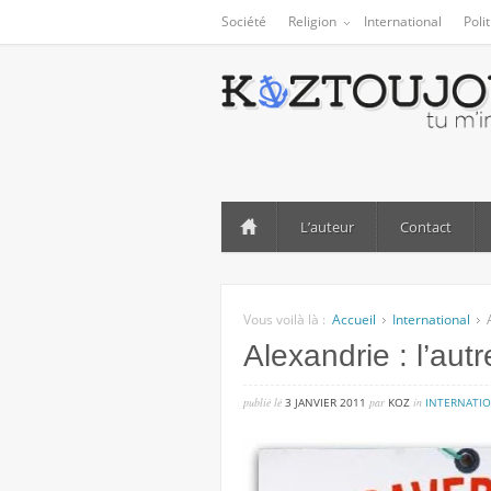
Société
Religion
International
Poli
L’auteur
Contact
Vous voilà là :
Accueil
International
Alexandrie : l’aut
publié lé
3 JANVIER 2011
par
KOZ
in
INTERNATI