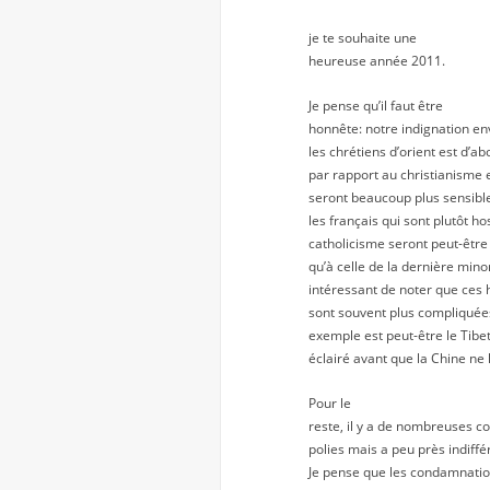
je te souhaite une
heureuse année 2011.
Je pense qu’il faut être
honnête: notre indignation env
les chrétiens d’orient est d’a
par rapport au christianisme e
seront beaucoup plus sensibles
les français qui sont plutôt ho
catholicisme seront peut-être 
qu’à celle de la dernière minor
intéressant de noter que ces 
sont souvent plus compliquées
exemple est peut-être le Tibet
éclairé avant que la Chine ne 
Pour le
reste, il y a de nombreuses 
polies mais a peu près indiffé
Je pense que les condamnation