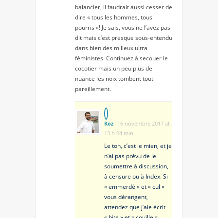
balancier, il faudrait aussi cesser de
dire « tous les hommes, tous
pourris »! Je sais, vous ne l’avez pas
dit mais c’est presque sous-entendu
dans bien des milieux ultra
féministes. Continuez à secouer le
cocotier mais un peu plus de
nuance les noix tombent tout
pareillement.
Koz
16 novembre 2017 at
13 h 04 min
Le ton, c’est le mien, et je
n’ai pas prévu de le
soumettre à discussion,
à censure ou à Index. Si
« emmerdé » et « cul »
vous dérangent,
attendez que j’aie écrit
« bite » et « couille ».