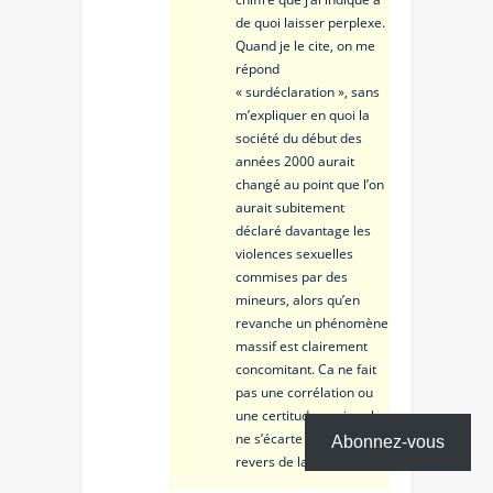
de quoi laisser perplexe.
Quand je le cite, on me
répond
« surdéclaration », sans
m’expliquer en quoi la
société du début des
années 2000 aurait
changé au point que l’on
aurait subitement
déclaré davantage les
violences sexuelles
commises par des
mineurs, alors qu’en
revanche un phénomène
massif est clairement
concomitant. Ca ne fait
pas une corrélation ou
une certitude, mais cela
ne s’écarte pas d’un
Abonnez-vous
revers de la main.