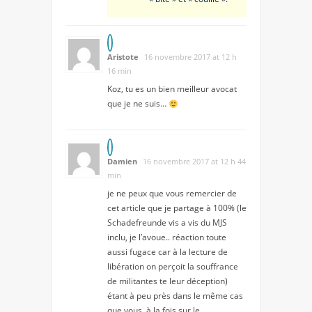
Aristote
16 novembre 2017 at 12 h
16 min
Koz, tu es un bien meilleur avocat
que je ne suis…
Damien
16 novembre 2017 at 12 h 44
min
je ne peux que vous remercier de
cet article que je partage à 100% (le
Schadefreunde vis a vis du MJS
inclu, je l’avoue.. réaction toute
aussi fugace car à la lecture de
libération on perçoit la souffrance
de militantes te leur déception)
étant à peu près dans le même cas
que vous, à la fois sur le