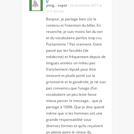
pmlg... expat
16 novembre 2017 at
11 h 45 min
Bonjour, je partage bien sûr le
contenu et l’intention du billet. En
revanche, je suis moins fan du ton
et du vocabulaire parfois trop cru.
Puritanisme ? Pas vraiment. Etant
passé par les facultés (de
médecine) et fréquentant depuis de
longues années un milieu pas
franchement réputé pour être
innocent et plutôt porté sur la
grivoiserie et la gaudriole, je ne suis
pas convaincu que l’usage d’un
vocabulaire un peu leste fasse
mieux passer le message… que je
partage à 100%. Que je dise quand
même que si les hommes ont une
grande responsabilité sous
diverses formes et qu’ils reçoivent
en pleine poire le retour du