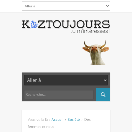
Vous voilà là :
Accueil
Société
Des
femmes et nous