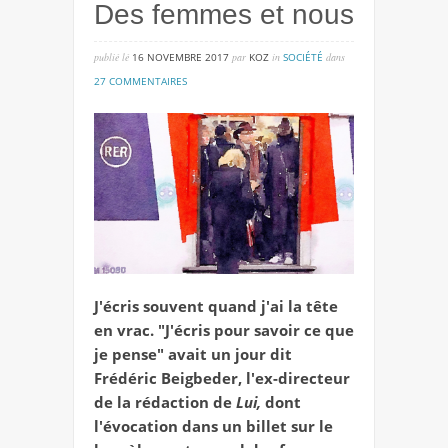
Des femmes et nous
publié lé
16 NOVEMBRE 2017
par
KOZ
in
SOCIÉTÉ
dans
sur
27 COMMENTAIRES
des
femmes
et
nous
J'écris souvent quand j'ai la tête
en vrac. "J'écris pour savoir ce que
je pense" avait un jour dit
Frédéric Beigbeder, l'ex-directeur
de la rédaction de
Lui,
dont
l'évocation dans un billet sur le