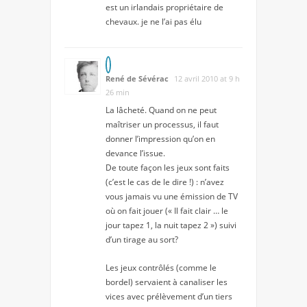
est un irlandais propriétaire de
chevaux. je ne l’ai pas élu
René de Sévérac
12 avril 2010 at 9 h
26 min
La lâcheté. Quand on ne peut
maîtriser un processus, il faut
donner l’impression qu’on en
devance l’issue.
De toute façon les jeux sont faits
(c’est le cas de le dire !) : n’avez
vous jamais vu une émission de TV
où on fait jouer (« Il fait clair … le
jour tapez 1, la nuit tapez 2 ») suivi
d’un tirage au sort?
Les jeux contrôlés (comme le
bordel) servaient à canaliser les
vices avec prélèvement d’un tiers