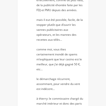
effectivement, comme dit plus haut,
de la publicité éhontée faite par les
FDJ et PMU depuis des années.
mais il eut été possible, facile, de la
stopper plutôt que d’ouvrir les
vannes publicitaires aux
opérateurs, et les mannes des
recettes aux télés…
comme moi, vous êtes
certainement inondé de spams
m’expliquant que leur casino est le
meilleur, que j’ai déjà gagné 50 €,
etc…
le démarchage récurrent,
assommant, pour vendre du vent
est indécent…
à thierry: le commissaire chargé du
marché intérieur et donc des paris