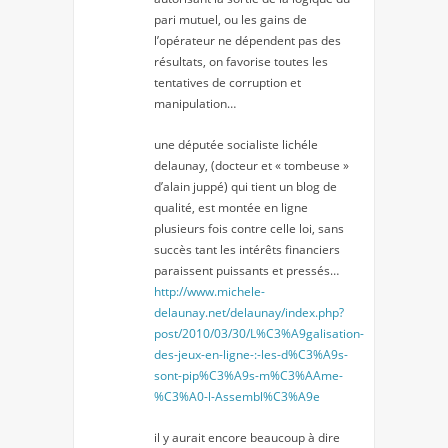
pari mutuel, ou les gains de
l’opérateur ne dépendent pas des
résultats, on favorise toutes les
tentatives de corruption et
manipulation…
une députée socialiste lichéle
delaunay, (docteur et « tombeuse »
d’alain juppé) qui tient un blog de
qualité, est montée en ligne
plusieurs fois contre celle loi, sans
succès tant les intérêts financiers
paraissent puissants et pressés…
http://www.michele-
delaunay.net/delaunay/index.php?
post/2010/03/30/L%C3%A9galisation-
des-jeux-en-ligne-:-les-d%C3%A9s-
sont-pip%C3%A9s-m%C3%AAme-
%C3%A0-l-Assembl%C3%A9e
il y aurait encore beaucoup à dire