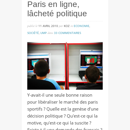
Paris en ligne,
lâcheté politique
publié lé
11 AVRIL 2010
par
KOZ
in
ECONOMIE
,
sur
SOCIÉTÉ
,
UMP
dans
33 COMMENTAIRES
paris
en
ligne,
lâcheté
politique
Y-avait-il une seule bonne raison
pour libéraliser le marché des paris
sportifs ? Quelle est la genèse d'une
décision politique ? Qu'est-ce qui la
motive, qu'est-ce qui la suscite ?
Existe-t-il une demande des français ?