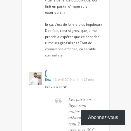
« de la défiance du politique, qui
finit en pantin d’impératifs
extérieurs. »
Et ça, c’est de loin le plus inquiétant.
Des fois, c’est si gros, que je me
prends a espérer que ce sont des
rumeurs grossières : Tant de
connivence affichée, ça semble
surréaliste.
Koz
12 avril 2010 at 11 h 23 min
Praxis
a écrit:
Les paris en
ligne sont
moins
aléatoires, j’ai
Abonnez-vous
tenu 2 mois
avec mes 30€