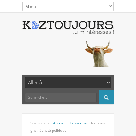
Vous voilà là :
Accueil
Economie
Paris en
ligne, lâcheté politique