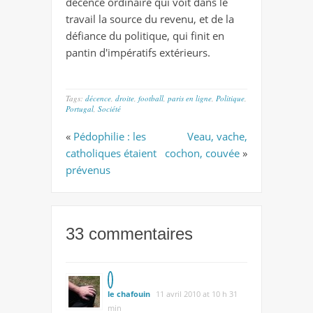
décence ordinaire qui voit dans le
travail la source du revenu, et de la
défiance du politique, qui finit en
pantin d'impératifs extérieurs.
Tags:
décence
,
droite
,
football
,
paris en ligne
,
Politique
,
Portugal
,
Société
«
Pédophilie : les
Veau, vache,
catholiques étaient
cochon, couvée
»
prévenus
33 commentaires
le chafouin
11 avril 2010 at 10 h 31
min