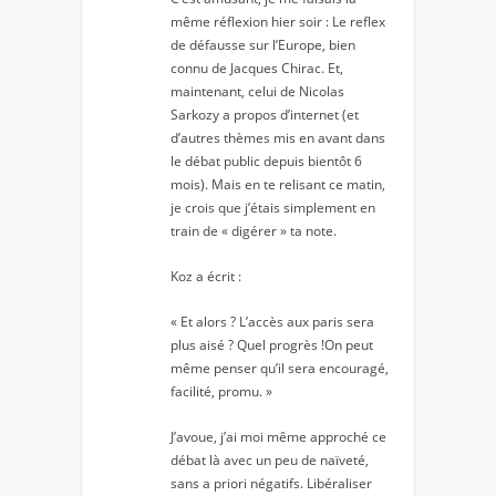
même réflexion hier soir : Le reflex
de défausse sur l’Europe, bien
connu de Jacques Chirac. Et,
maintenant, celui de Nicolas
Sarkozy a propos d’internet (et
d’autres thèmes mis en avant dans
le débat public depuis bientôt 6
mois). Mais en te relisant ce matin,
je crois que j’étais simplement en
train de « digérer » ta note.
Koz a écrit :
« Et alors ? L’accès aux paris sera
plus aisé ? Quel progrès !On peut
même penser qu’il sera encouragé,
facilité, promu. »
J’avoue, j’ai moi même approché ce
débat là avec un peu de naïveté,
sans a priori négatifs. Libéraliser