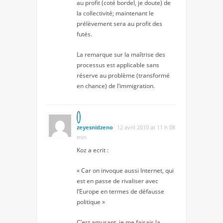
au profit (coté bordel, je doute) de
la collectivité; maintenant le
prélèvement sera au profit des
futés.
La remarque sur la maîtrise des
processus est applicable sans
réserve au problème (transformé
en chance) de l’immigration.
zeyesnidzeno
12 avril 2010 at 11 h 08
min
Koz a ecrit :
« Car on invoque aussi Internet, qui
est en passe de rivaliser avec
l’Europe en termes de défausse
politique »
C’est amusant, je me faisais la