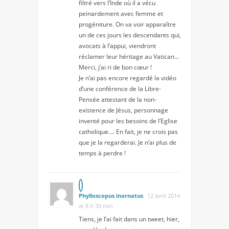
filtré vers l’Inde où il a vécu
peinardement avec femme et
progéniture. On va voir apparaître
un de ces jours les descendants qui,
avocats à l’appui, viendront
réclamer leur héritage au Vatican…
Merci, j’ai ri de bon cœur !
Je n’ai pas encore regardé la vidéo
d’une conférence de la Libre-
Pensée attestant de la non-
existence de Jésus, personnage
inventé pour les besoins de l’Eglise
catholique…. En fait, je ne crois pas
que je la regarderai. Je n’ai plus de
temps à perdre !
Phylloscopus inornatus
12 avril 2014
at 8 h 30 min
Tiens, je l’ai fait dans un tweet, hier,