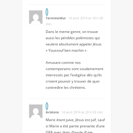
Tarmineldur
14 avril 2014 at 18 h 00
min
Dans le meme genre, on trouve
aussi les pénibles polémistes qui
veulent absolument appeler Jésus
« Youssouf ben machin ».
Amusant comme nos
contemporains sont soudainement
interessés par l’exégèse dés qu’ils
croient pouvoir y trouver de quoi
contredire les chrétiens.
Aristote
14 avril 2014 at 20 h 02 min
Marie étant juive, Jésus est juif, sauf
si Marie a été partie prenante d’une
GPA avec donc d’ovule d’une