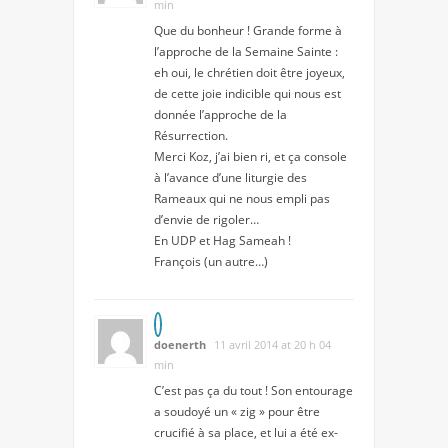
min
Que du bonheur ! Grande forme à
l’approche de la Semaine Sainte :
eh oui, le chrétien doit être joyeux,
de cette joie indicible qui nous est
donnée l’approche de la
Résurrection.
Merci Koz, j’ai bien ri, et ça console
à l’avance d’une liturgie des
Rameaux qui ne nous empli pas
d’envie de rigoler…
En UDP et Hag Sameah !
François (un autre…)
doenerth
11 avril 2014 at 20 h 04
min
C’est pas ça du tout ! Son entourage
a soudoyé un « zig » pour être
crucifié à sa place, et lui a été ex-