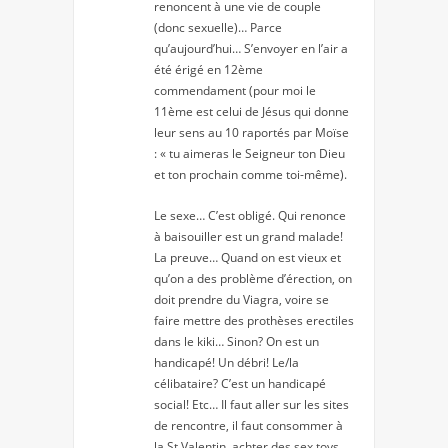
renoncent à une vie de couple
(donc sexuelle)… Parce
qu’aujourd’hui… S’envoyer en l’air a
été érigé en 12ème
commendament (pour moi le
11ème est celui de Jésus qui donne
leur sens au 10 raportés par Moïse
: « tu aimeras le Seigneur ton Dieu
et ton prochain comme toi-même).
Le sexe… C’est obligé. Qui renonce
à baisouiller est un grand malade!
La preuve… Quand on est vieux et
qu’on a des problème d’érection, on
doit prendre du Viagra, voire se
faire mettre des prothèses erectiles
dans le kiki… Sinon? On est un
handicapé! Un débri! Le/la
célibataire? C’est un handicapé
social! Etc… Il faut aller sur les sites
de rencontre, il faut consommer à
la St Valentin, achter des sex toys