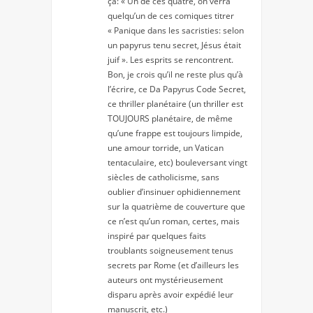
ça: « Un de ces quatre, on verra
quelqu’un de ces comiques titrer
« Panique dans les sacristies: selon
un papyrus tenu secret, Jésus était
juif ». Les esprits se rencontrent.
Bon, je crois qu’il ne reste plus qu’à
l’écrire, ce Da Papyrus Code Secret,
ce thriller planétaire (un thriller est
TOUJOURS planétaire, de même
qu’une frappe est toujours limpide,
une amour torride, un Vatican
tentaculaire, etc) bouleversant vingt
siècles de catholicisme, sans
oublier d’insinuer ophidiennement
sur la quatrième de couverture que
ce n’est qu’un roman, certes, mais
inspiré par quelques faits
troublants soigneusement tenus
secrets par Rome (et d’ailleurs les
auteurs ont mystérieusement
disparu après avoir expédié leur
manuscrit, etc.)