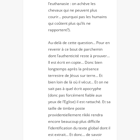
l’euthanasie : on achève les
chevaux qui ne peuvent plus
courir… pourquoi pas les humains
qui coûtent plus qu’ils ne
rapportent?).
Au-delà de cette question… Pour en
revenir à ce bout de parchemin
dont l’authenticité reste à prouver…
Il est écrit en copte… Donc bien
longtemps après la présence
terrestre de Jésus sur terre… Et
bien loin de là où il vécut… Et on ne
sait pas à quel écrit apocryphe
(donc pas forcément fiable aux
yeux de l’Eglise) il est rattaché. Et sa
taille de timbre poste
providentiellement rikiki rendra
encore beaucoup plus difficile
l’identification du texte global dont il
est extrait… Et donc… de savoir