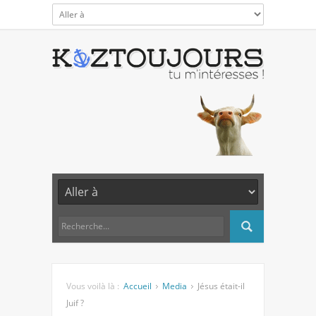
Vous voilà là :
Accueil
Media
Jésus était-il
Juif ?