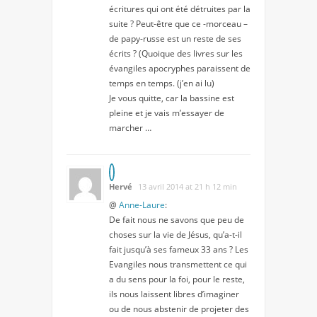
écritures qui ont été détruites par la
suite ? Peut-être que ce -morceau –
de papy-russe est un reste de ses
écrits ? (Quoique des livres sur les
évangiles apocryphes paraissent de
temps en temps. (j’en ai lu)
Je vous quitte, car la bassine est
pleine et je vais m’essayer de
marcher …
Hervé
13 avril 2014 at 21 h 12 min
@
Anne-Laure
:
De fait nous ne savons que peu de
choses sur la vie de Jésus, qu’a-t-il
fait jusqu’à ses fameux 33 ans ? Les
Evangiles nous transmettent ce qui
a du sens pour la foi, pour le reste,
ils nous laissent libres d’imaginer
ou de nous abstenir de projeter des