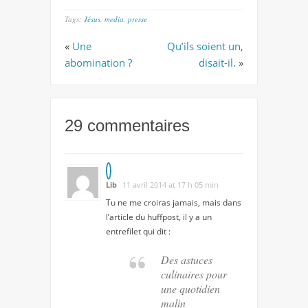
Tags:
Jésus
,
media
,
presse
«
Une
Qu’ils soient un,
abomination ?
disait-il.
»
29 commentaires
Lib
11 avril 2014 at 17 h 05 min
Tu ne me croiras jamais, mais dans
l’article du huffpost, il y a un
entrefilet qui dit :
Des astuces
culinaires pour
une quotidien
malin