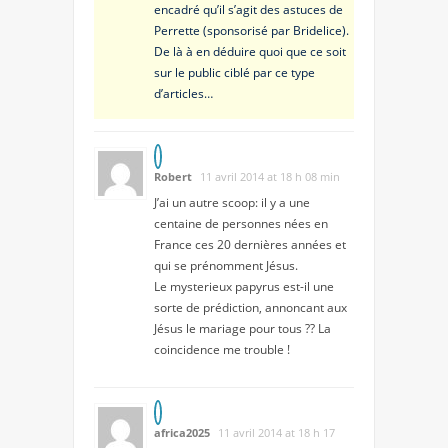
encadré qu’il s’agit des astuces de
Perrette (sponsorisé par Bridelice).
De là à en déduire quoi que ce soit
sur le public ciblé par ce type
d’articles…
Robert
11 avril 2014 at 18 h 08 min
J’ai un autre scoop: il y a une
centaine de personnes nées en
France ces 20 dernières années et
qui se prénomment Jésus.
Le mysterieux papyrus est-il une
sorte de prédiction, annoncant aux
Jésus le mariage pour tous ?? La
coincidence me trouble !
africa2025
11 avril 2014 at 18 h 17