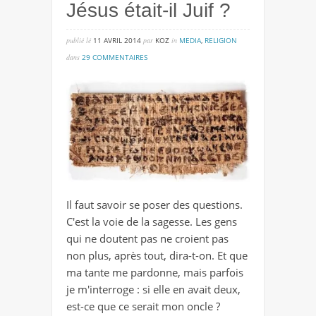
Jésus était-il Juif ?
publié lé
11 AVRIL 2014
par
KOZ
in
MEDIA
,
RELIGION
sur
dans
29 COMMENTAIRES
jésus
était-
il
juif
?
Il faut savoir se poser des questions.
C'est la voie de la sagesse. Les gens
qui ne doutent pas ne croient pas
non plus, après tout, dira-t-on. Et que
ma tante me pardonne, mais parfois
je m'interroge : si elle en avait deux,
est-ce que ce serait mon oncle ?