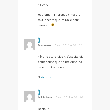
« goy ».
Hautement improbable malgré
tout, encore que, miracle pour
miracle…
Macareux
15 avril 2014 at 10 h 24
min
« Marie étant juive », c’est vite dit,
étant donné que Sainte Anne, sa
mère était bretonne.
@
Aristote
:
le Pécheur
16 avril 2014 at 10 h 02
min
Bonjour,