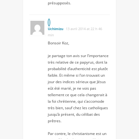
présupposés.
Uchimizu
13 avril 2014 at 22 h 46
min
Bonsoir Koz,
je partage ton avis sur l’importance
très relative de ce papyrus, dont la
probabilité d’authenticité est plutôt
faible. Et même si l’on trouvait un
jour des indices sérieux que Jésus
eût été marié, je ne vois pas
tellement ce que cela changerait à
la foi chrétienne, qui s’accomode
très bien, sauf chez les catholiques
jusqu’à présent, du célibat des
prêtres.
Par contre, le christianisme est un