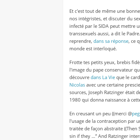
Et c'est tout de même une bonne p
nos intégristes, et discuter du s
infecté par le SIDA peut mettre u
transsexuels aussi, a dit le Padre
reprendre,
dans sa réponse
, ce 
monde est interloqué.
Frotte tes petits yeux, brebis fidè
l'image du pape conservateur qui l
découvre
dans La Vie
que le cardi
Nicolas
avec une certaine presci
sources, Joseph Ratzinger était de
1980 qui donna naissance à cette
En creusant un peu ((merci @
peg
l'usage de la contraception par u
traitée de façon abstraite ((Then
sin if they …” And Ratzinger inte