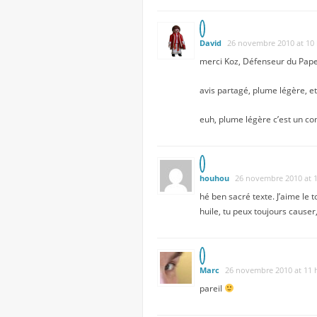
David
26 novembre 2010 at 10 
merci Koz, Défenseur du Pape
avis partagé, plume légère, et
euh, plume légère c’est un com
houhou
26 novembre 2010 at 1
hé ben sacré texte. J’aime le 
huile, tu peux toujours causer,
Marc
26 novembre 2010 at 11 
pareil