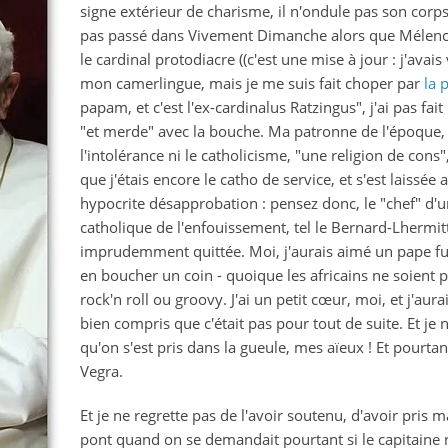
signe extérieur de charisme, il n'ondule pas son corp
je
pas passé dans Vivement Dimanche alors que Mélenchon
kiffe
le cardinal protodiacre ((c'est une mise à jour : j'avai
ce
mon camerlingue, mais je me suis fait choper par
la 
mec
papam, et c'est l'ex-cardinalus Ratzingus", j'ai pas fai
et
"et merde" avec la bouche. Ma patronne de l'époque, 
j’assume
l'intolérance ni le catholicisme, "une religion de con
que j'étais encore le catho de service, et s'est laissée 
hypocrite désapprobation : pensez donc, le "chef" d'un
catholique de l'enfouissement, tel le Bernard-Lhermitt
imprudemment quittée. Moi, j'aurais aimé un pape fun
en boucher un coin - quoique les africains ne soient p
rock'n roll ou groovy. J'ai un petit cœur, moi, et j'aur
bien compris que c'était pas pour tout de suite. Et je
qu'on s'est pris dans la gueule, mes aïeux ! Et pourtant,
Vegra.
Et je ne regrette pas de l'avoir soutenu, d'avoir pris 
pont quand on se demandait pourtant si le capitaine n