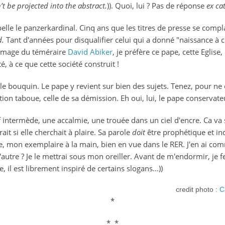
’t be projected into the abstract.
)). Quoi, lui ? Pas de réponse
ex ca
pelle le panzerkardinal. Cinq ans que les titres de presse se compl
d.
Tant d'années pour disqualifier celui qui a donné "naissance à 
l'image du téméraire
David Abiker
, je préfère ce pape, cette Eglise
, à ce que cette société construit !
 le bouquin. Le pape y revient sur bien des sujets. Tenez, pour ne ci
n taboue, celle de sa démission. Eh oui, lui, le pape conservateu
ref intermède, une accalmie, une trouée dans un ciel d'encre. Ca va
ait si elle cherchait à plaire. Sa parole
doit
être prophétique et in
ncore, mon exemplaire à la main, bien en vue dans le RER. J'en ai c
autre ? Je le mettrai sous mon oreiller. Avant de m'endormir, je 
e, il est librement inspiré de certains slogans...))
credit photo :
C
*
* *