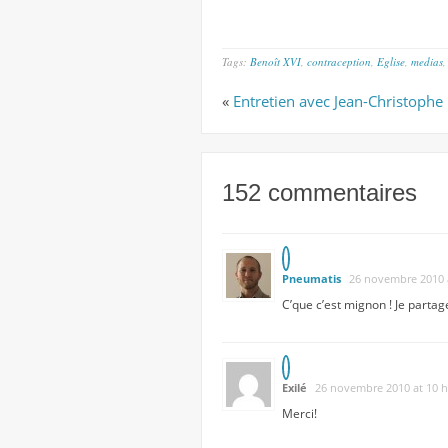
Tags:
Benoît XVI
,
contraception
,
Eglise
,
medias
«
Entretien avec Jean-Christophe
152 commentaires
Pneumatis
26 novembre 2010 
C’que c’est mignon ! Je parta
Exilé
26 novembre 2010 at 10 h
Merci!