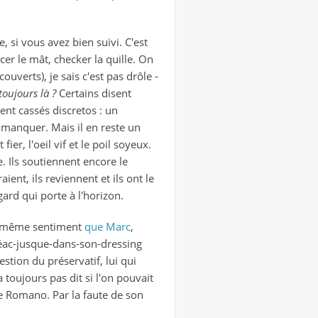
e, si vous avez bien suivi. C'est
cer le mât, checker la quille. On
uverts), je sais c'est pas drôle -
 toujours là ?
Certains disent
ent cassés discretos : un
n manquer. Mais il en reste un
ier, l'oeil vif et le poil soyeux.
e. Ils soutiennent encore le
ient, ils reviennent et ils ont le
gard qui porte à l'horizon.
s ((même sentiment
que Marc
,
-réac-jusque-dans-son-dressing
uestion du préservatif, lui qui
a toujours pas dit si l'on pouvait
re Romano. Par la faute de son