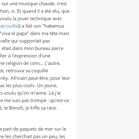
s sur une musique chaude, n'est
, si. Et quand il a été élu, que
s voulu la jouer technique avec
patrouille
)) a fait son "habemus
t "viva el papa" dans ma tête mais
celle qui supportait pas
s", était dans mon bureau parce
aller à l'expression d'une
e religion de cons... L'autre,
e, retrouva sa coquille
ky. Africain peut-être, pour leur
as les plus cools. Un jeune,
ais voulu qu'on m'aime. Là j'ai
 ne me suis pas trompé : qu'est-ce
 le Benoît, je kiffe sa race.
ma part de paquets de mer sur le
e les cherchait pas un peu, les