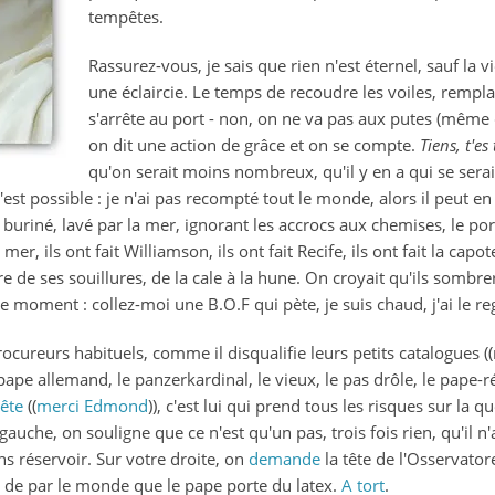
tempêtes.
Rassurez-vous, je sais que rien n'est éternel, sauf la vi
une éclaircie. Le temps de recoudre les voiles, rempla
s'arrête au port - non, on ne va pas aux putes (même co
on dit une action de grâce et on se compte.
Tiens, t'es
qu'on serait moins nombreux, qu'il y en a qui se serai
C'est possible : je n'ai pas recompté tout le monde, alors il peut e
buriné, lavé par la mer, ignorant les accrocs aux chemises, le port f
ils ont fait Williamson, ils ont fait Recife, ils ont fait la capot
e de ses souillures, de la cale à la hune. On croyait qu'ils sombrera
 le moment : collez-moi une B.O.F qui pète, je suis chaud, j'ai le re
rocureurs habituels, comme il disqualifie leurs petits catalogue
pape allemand, le panzerkardinal, le vieux, le pas drôle, le pape
ête
((
merci Edmond
)), c'est lui qui prend tous les risques sur la q
gauche, on souligne que ce n'est qu'un pas, trois fois rien, qu'il n'
s réservoir. Sur votre droite, on
demande
la tête de l'Osservato
s de par le monde que le pape porte du latex.
A tort
.