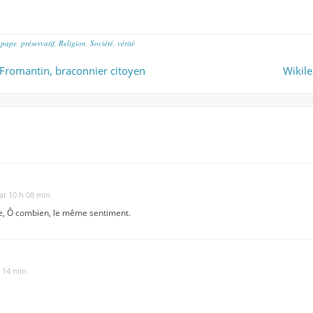
,
pape
,
préservatif
,
Religion
,
Société
,
vérité
 Fromantin, braconnier citoyen
Wikile
at 10 h 08 min
ge, Ô combien, le même sentiment.
 14 min