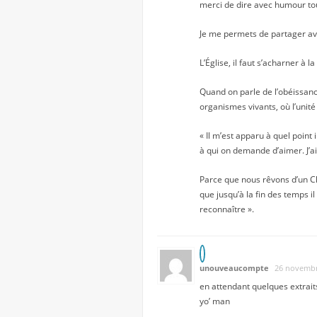
merci de dire avec humour tou
Je me permets de partager av
L’Église, il faut s’acharner à 
Quand on parle de l’obéissance
organismes vivants, où l’unité 
« Il m’est apparu à quel point
à qui on demande d’aimer. J’ai 
Parce que nous rêvons d’un Ch
que jusqu’à la fin des temps i
reconnaître ».
unouveaucompte
26 novembr
en attendant quelques extraits
yo’ man