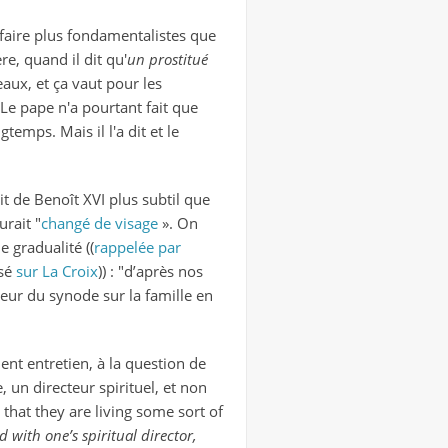
 faire plus fondamentalistes que
e, quand il dit qu'
un prostitué
ux, et ça vaut pour les
. Le pape n'a pourtant fait que
temps. Mais il l'a dit et le
t de Benoît XVI plus subtil que
urait "
changé de visage
». On
e gradualité ((
rappelée par
osé
sur La Croix
)) : "d’après nos
rteur du synode sur la famille en
nt entretien, à la question de
 un directeur spirituel, et non
that they are living some sort of
 with one’s spiritual director,