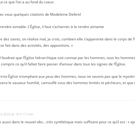
t ce que l’on a au fond du coeur.
ec vous quelques citations de Madeleine Delbrel
la rendre aimable. L’Église, il faut s’acharner à la rendre aimante
 des saints, on réalise mal, je crois, combien elle s’apparente dans le corps de l’É
se fait dans des activités, des oppositions. «
 il faudrait que l’Église hiérarchique soit connue par les hommes, tous les homme
compris ce qu’il fallait faire passer d’amour dans tous les signes de l’Église.
rist-Église triomphant aux yeux des hommes, nous ne savons pas que le mystère d
l sera le sauveur humilié, camouflé sous des hommes limités et pécheurs, et que c
e 2010 at 10 h 17 min
 aussi dans le nouvel obs… très synthétique mais suffisant pour ce qu’il est : « ap