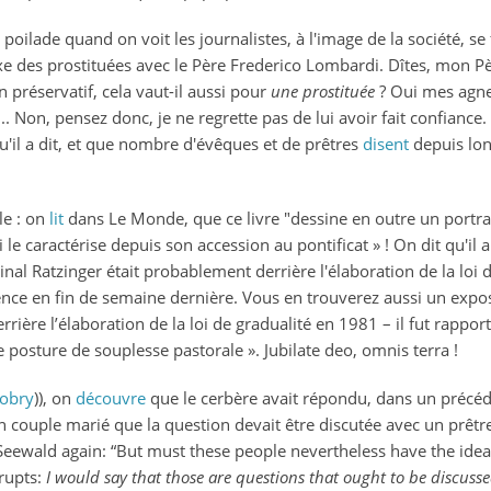
oilade quand on voit les journalistes, à l'image de la société, se
exe des prostituées avec le Père Frederico Lombardi. Dîtes, mon Pèr
n préservatif, cela vaut-il aussi pour
une prostituée
? Oui mes agnea
... Non, pensez donc, je ne regrette pas de lui avoir fait confiance
qu'il a dit, et que nombre d'évêques et de prêtres
disent
depuis long
le : on
lit
dans Le Monde, que ce livre "dessine en outre un portrai
e caractérise depuis son accession au pontificat » ! On dit qu'il a
nal Ratzinger était probablement derrière l'élaboration de la loi d
ence en fin de semaine dernière. Vous en trouverez aussi un exp
rrière l’élaboration de la loi de gradualité en 1981 – il fut rappo
 posture de souplesse pastorale ». Jubilate deo, omnis terra !
obry
)), on
découvre
que le cerbère avait répondu, dans un précéde
n couple marié que la question devait être discutée avec un prêtre,
 Seewald again: “But must these people nevertheless have the idea 
rrupts:
I would say that those are questions that ought to be discussed