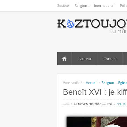
Société
Religion
International
Poli
L’auteur
Contact
Vous voilà là :
Accueil
Religion
Eglis
Benoît XVI : je ki
publié lé
26 NOVEMBRE 2010
par
KOZ
in
EGLISE
,