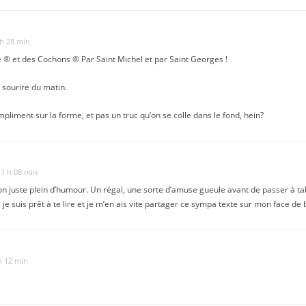
h 28 min
 ® et des Cochons ® Par Saint Michel et par Saint Georges !
 sourire du matin.
pliment sur la forme, et pas un truc qu’on se colle dans le fond, hein?
1 h 08 min
ton juste plein d’humour. Un régal, une sorte d’amuse gueule avant de passer à ta
 je suis prêt à te lire et je m’en ais vite partager ce sympa texte sur mon face de 
h 12 min