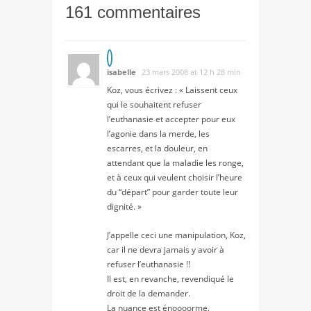
161 commentaires
isabelle
23 mars 2008 at 12 h 28 min
Koz, vous écrivez : « Laissent ceux
qui le souhaitent refuser
l’euthanasie et accepter pour eux
l’agonie dans la merde, les
escarres, et la douleur, en
attendant que la maladie les ronge,
et à ceux qui veulent choisir l’heure
du “départ” pour garder toute leur
dignité. »
J’appelle ceci une manipulation, Koz,
car il ne devra jamais y avoir à
refuser l’euthanasie !!
Il est, en revanche, revendiqué le
droit de la demander.
La nuance est énoooorme.