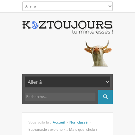
Vous voilà là :
Accueil
Non classé
Euthanasie : pro-choix… Mais quel choix ?