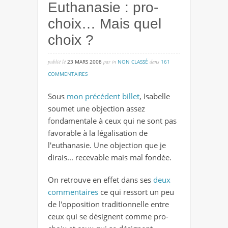
Euthanasie : pro-
choix… Mais quel
choix ?
publié lé
23 MARS 2008
par
in
NON CLASSÉ
dans
161
sur
COMMENTAIRES
euthanasie
Sous
mon précédent billet
, Isabelle
:
soumet une objection assez
pro-
fondamentale à ceux qui ne sont pas
choix…
favorable à la légalisation de
mais
l'euthanasie. Une objection que je
quel
dirais... recevable mais mal fondée.
choix
?
On retrouve en effet dans ses
deux
commentaires
ce qui ressort un peu
de l'opposition traditionnelle entre
ceux qui se désignent comme pro-