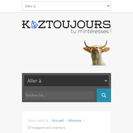
Vous voilà là :
Accueil
Histoire
D'inopportuns martyrs