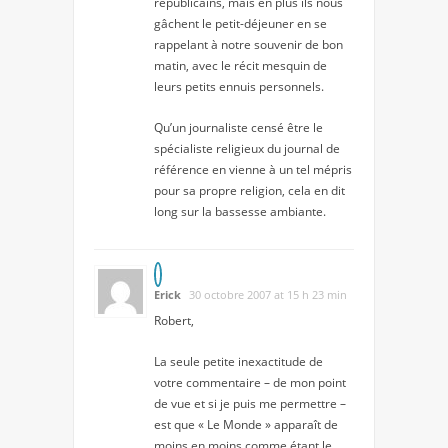
républicains, mais en plus ils nous
gâchent le petit-déjeuner en se
rappelant à notre souvenir de bon
matin, avec le récit mesquin de
leurs petits ennuis personnels.
Qu’un journaliste censé être le
spécialiste religieux du journal de
référence en vienne à un tel mépris
pour sa propre religion, cela en dit
long sur la bassesse ambiante.
Erick
30 octobre 2007 at 15 h 23 min
Robert,
La seule petite inexactitude de
votre commentaire – de mon point
de vue et si je puis me permettre –
est que « Le Monde » apparaît de
moins en moins comme étant le