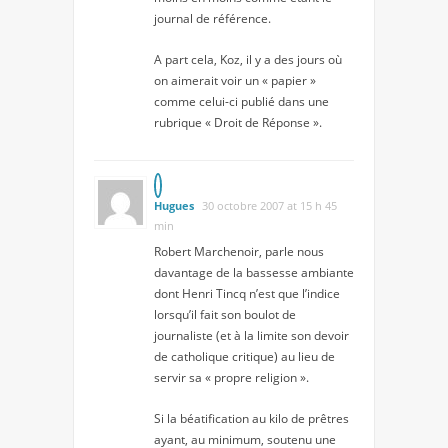
journal de référence.
A part cela, Koz, il y a des jours où
on aimerait voir un « papier »
comme celui-ci publié dans une
rubrique « Droit de Réponse ».
Hugues
30 octobre 2007 at 15 h 45
min
Robert Marchenoir, parle nous
davantage de la bassesse ambiante
dont Henri Tincq n’est que l’indice
lorsqu’il fait son boulot de
journaliste (et à la limite son devoir
de catholique critique) au lieu de
servir sa « propre religion ».
Si la béatification au kilo de prêtres
ayant, au minimum, soutenu une