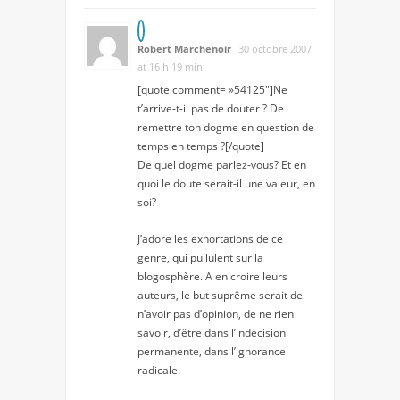
Robert Marchenoir
30 octobre 2007
at 16 h 19 min
[quote comment= »54125″]Ne
t’arrive-t-il pas de douter ? De
remettre ton dogme en question de
temps en temps ?[/quote]
De quel dogme parlez-vous? Et en
quoi le doute serait-il une valeur, en
soi?
J’adore les exhortations de ce
genre, qui pullulent sur la
blogosphère. A en croire leurs
auteurs, le but suprême serait de
n’avoir pas d’opinion, de ne rien
savoir, d’être dans l’indécision
permanente, dans l’ignorance
radicale.