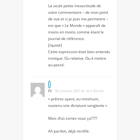
La seule petite inexactitude de
votre commentaire – de mon point
de vue et si je puis me permettre –
est que « Le Monde » apparaît de
moins en moins comme étant le
journal de référence.
[/quote]
Cette expression était bien entendu
ironique. Ou relative. Ou à mettre
au passé.
FC
30 octobre 2007 at 16 h 09 min
« prêtres ayant, au minimum,
soutenu une dictature sanglante »
Mais d’où sortez-vous ça????
Ah pardon, déjà rectifié.