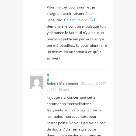
Pour finir, et pour sourire : je
craignais avoir raisonné par
l’absurde.
Ce site lié à la CNT
démontre le contraire, puisque l’on
y dénonce le fait qu’il n’y ait aucun
martyr républicain parmi ceux qui
ont été béatifiés. Ils pourraient faire
un minimum attention à ce qu’ils
écrivent.
Robert Marchenoir
30 octobre 2007
at 16 h 46 min
J’ajouterais, concernant cette
sommation interpellative si
fréquente sur les blogs, et parmi…
les moins intéressantes, pour
rester poli: « Ne vous arrive-t-il pas
de douter? De remettre votre
dogme en question de temps en