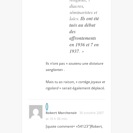
diacres,
séminaristes et
laïcs.
Ils ont été
tués au début
des
affrontements
en 1936 et 7 en
1937
. »
Ils n’ont pas «
soutenu une dictature
sanglante
« .
Mais tu as raison, «
cortège joyeux et
rigolard
» serait également déplacé.
Robert Marchenoir
30 octobre 2007
at 16 h 06 min
[quote comment= »54123″]Robert,