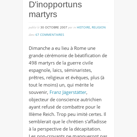
D'inopportuns
martyrs
publié lé
30 OCTOBRE 2007
par
in
HISTOIRE
,
RELIGION
sur
dans
67 COMMENTAIRES
d'inopportuns
Dimanche a eu lieu à Rome une
martyrs
grande cérémonie de béatification de
498 martyrs de la guerre civile
espagnole, laïcs, séminaristes,
prêtres, religieux et évêques, plus (à
tout le moins) un, qui mérite le
souvenir,
Franz Jägerstätter
,
objecteur de conscience autrichien
ayant refusé de combattre pour le
IIIème Reich. Trop peu imité certes. Il
semblerait que le chrétien s'affadisse
à la perspective de la décapitation.
Les non-croyants ne manqueront pas