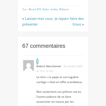
Tags:
Benoît XVI
,
Eglise
,
medias
,
Religion
«
Laissez-moi vous
Je repars faire des
présenter
trous
»
67 commentaires
Robert Marchenoir
30 octobre 2007
at 14 h 27 min
Le titre « Le pape et son lugubre
cortège » était en effet scandaleux.
Non seulement ces prêtres ont eu
l’outrecuidance de se faire
assassiner en masse par les