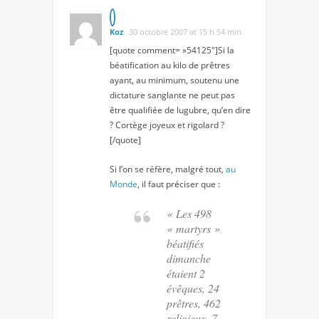
Koz
30 octobre 2007 at 15 h 54 min
[quote comment= »54125″]Si la
béatification au kilo de prêtres
ayant, au minimum, soutenu une
dictature sanglante ne peut pas
être qualifiée de lugubre, qu’en dire
? Cortège joyeux et rigolard ?
[/quote]
Si l’on se réfère, malgré tout,
au
Monde
, il faut préciser que :
« Les 498
« martyrs »
béatifiés
dimanche
étaient 2
évêques, 24
prêtres, 462
religieux, 7