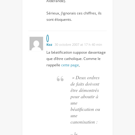
Alderande).
Sérieux, j’ignorais ces chiffres, ils
sont éloquents.
Koz
30 octobre 2007 at 17 h 40 min
La béatification suppose davantage
que d’être catholique. Comme le
rappelle
cette page
,
» Deux ordres
de faits doivent
être démontrés
pour aboutir à
une
béatification ou
une
canonisation :
– le