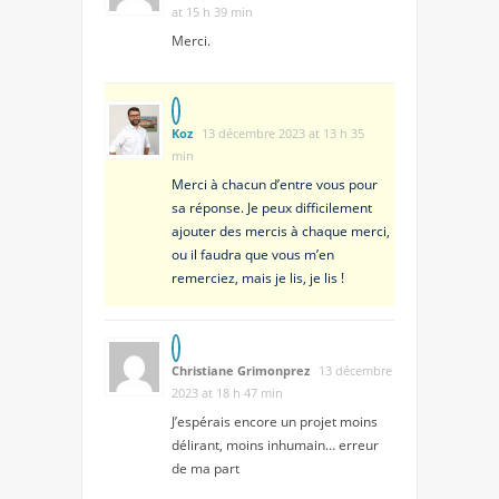
at 15 h 39 min
Merci.
Koz
13 décembre 2023 at 13 h 35
min
Merci à chacun d’entre vous pour
sa réponse. Je peux difficilement
ajouter des mercis à chaque merci,
ou il faudra que vous m’en
remerciez, mais je lis, je lis !
Christiane Grimonprez
13 décembre
2023 at 18 h 47 min
J’espérais encore un projet moins
délirant, moins inhumain… erreur
de ma part