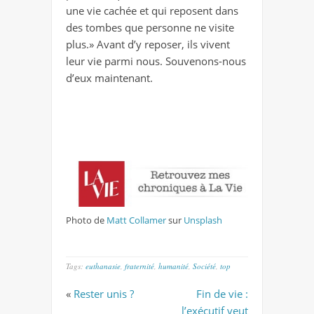
une vie cachée et qui reposent dans
des tombes que personne ne visite
plus.» Avant d’y reposer, ils vivent
leur vie parmi nous. Souvenons-nous
d’eux maintenant.
Photo de
Matt Collamer
sur
Unsplash
Tags:
euthanasie
,
fraternité
,
humanité
,
Société
,
top
«
Rester unis ?
Fin de vie :
l’exécutif veut