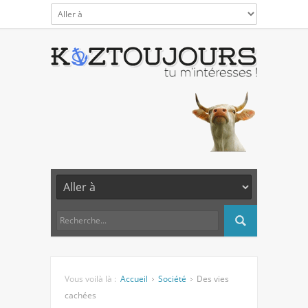
Vous voilà là :
Accueil
Société
Des vies
cachées