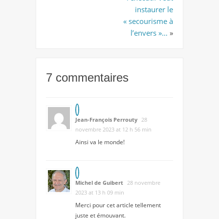
instaurer le
« secourisme à
l’envers »…
»
7 commentaires
Jean-François Perrouty
28
novembre 2023 at 12 h 56 min
Ainsi va le monde!
Michel de Guibert
28 novembre
2023 at 13 h 09 min
Merci pour cet article tellement
juste et émouvant.