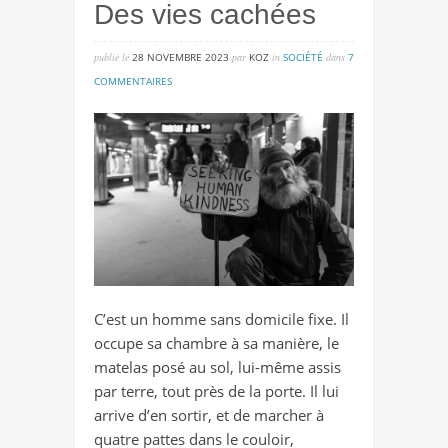
Des vies cachées
publié lé
28 NOVEMBRE 2023
par
KOZ
in
SOCIÉTÉ
dans
7
sur
COMMENTAIRES
des
vies
cachées
C’est un homme sans domicile fixe. Il
occupe sa chambre à sa manière, le
matelas posé au sol, lui-même assis
par terre, tout près de la porte. Il lui
arrive d’en sortir, et de marcher à
quatre pattes dans le couloir,