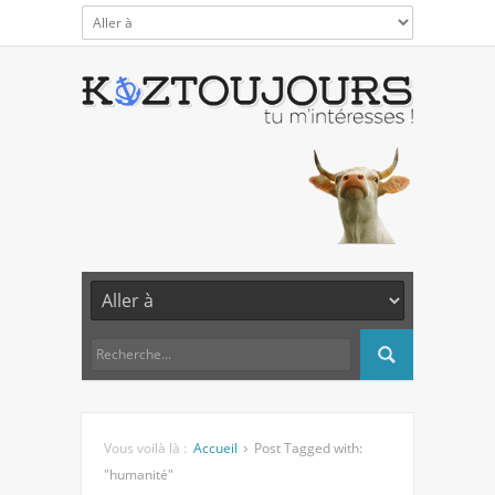
Vous voilà là :
Accueil
Post Tagged with:
"humanité"