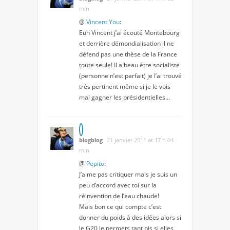
min
@
Vincent You
:
Euh Vincent j’ai écouté Montebourg
et derrière démondialisation il ne
défend pas une thèse de la France
toute seule! Il a beau être socialiste
(personne n’est parfait) je l’ai trouvé
très pertinent même si je le vois
mal gagner les présidentielles…
blogblog
21 janvier 2011 at 17 h 04
min
@
Pepito
:
J’aime pas critiquer mais je suis un
peu d’accord avec toi sur la
réinvention de l’eau chaude!
Mais bon ce qui compte c’est
donner du poids à des idées alors si
le G20 le permets tant pis si elles