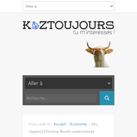
Vous voilà là :
Accueil
Economie
[Au
rapport] Christine Boutin universalisée