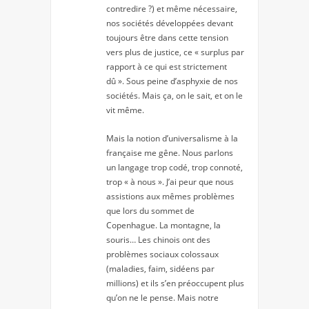
contredire ?) et même nécessaire,
nos sociétés développées devant
toujours être dans cette tension
vers plus de justice, ce « surplus par
rapport à ce qui est strictement
dû ». Sous peine d’asphyxie de nos
sociétés. Mais ça, on le sait, et on le
vit même.
Mais la notion d’universalisme à la
française me gêne. Nous parlons
un langage trop codé, trop connoté,
trop « à nous ». J’ai peur que nous
assistions aux mêmes problèmes
que lors du sommet de
Copenhague. La montagne, la
souris… Les chinois ont des
problèmes sociaux colossaux
(maladies, faim, sidéens par
millions) et ils s’en préoccupent plus
qu’on ne le pense. Mais notre