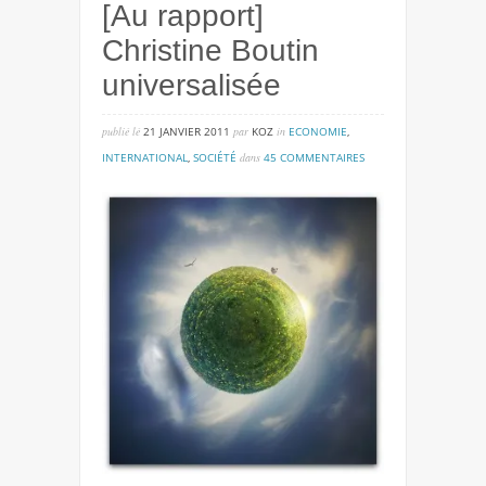
[Au rapport]
Christine Boutin
universalisée
publié lé
21 JANVIER 2011
par
KOZ
in
ECONOMIE
,
sur
INTERNATIONAL
,
SOCIÉTÉ
dans
45 COMMENTAIRES
[au
rapport]
christine
boutin
universalisée