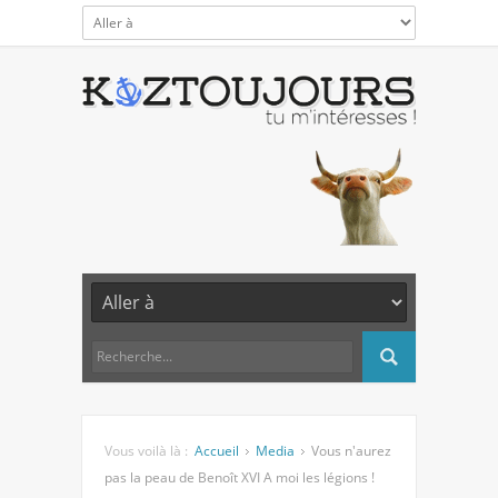
Vous voilà là :
Accueil
Media
Vous n'aurez
pas la peau de Benoît XVI A moi les légions !