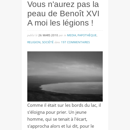
Vous n'aurez pas la
peau de Benoît XVI
A moi les légions !
publié lé
26 MARS 2010
par
in
MEDIA
,
PAPOTHÈQUE
,
sur
RELIGION
,
SOCIÉTÉ
dans
197 COMMENTAIRES
vous
n'aurez
pas
la
peau
de
benoît
xvi
Comme il était sur les bords du lac, il
a
s'éloigna pour prier. Un jeune
moi
homme, qui se tenait à l'écart,
les
s'approcha alors et lui dit, pour le
légions