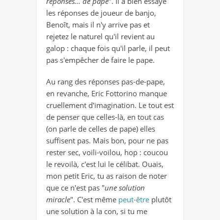
réponses... de pape
". Il a bien essayé
les réponses de joueur de banjo,
Benoît, mais il n'y arrive pas et
rejetez le naturel qu'il revient au
galop : chaque fois qu'il parle, il peut
pas s'empêcher de faire le pape.
Au rang des réponses pas-de-pape,
en revanche, Eric Fottorino manque
cruellement d'imagination. Le tout est
de penser que celles-là, en tout cas
(on parle de celles de pape) elles
suffisent pas. Mais bon, pour ne pas
rester sec, voili-voilou, hop : coucou
le revoilà, c'est lui le célibat. Ouais,
mon petit Eric, tu as raison de noter
que ce n'est pas "
une solution
miracle
". C'est même
peut-être
plutôt
une solution à la con, si tu me