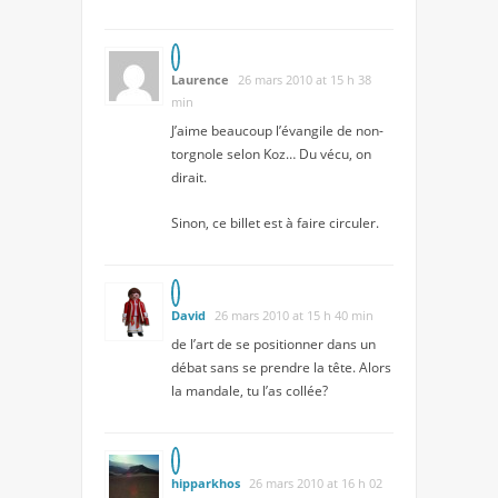
Laurence
26 mars 2010 at 15 h 38
min
J’aime beaucoup l’évangile de non-
torgnole selon Koz… Du vécu, on
dirait.
Sinon, ce billet est à faire circuler.
David
26 mars 2010 at 15 h 40 min
de l’art de se positionner dans un
débat sans se prendre la tête. Alors
la mandale, tu l’as collée?
hipparkhos
26 mars 2010 at 16 h 02