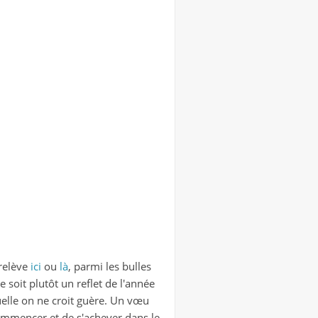
 relève
ici
ou
là
, parmi les bulles
e soit plutôt un reflet de l'année
uelle on ne croit guère. Un vœu
commencer et de s'achever dans le