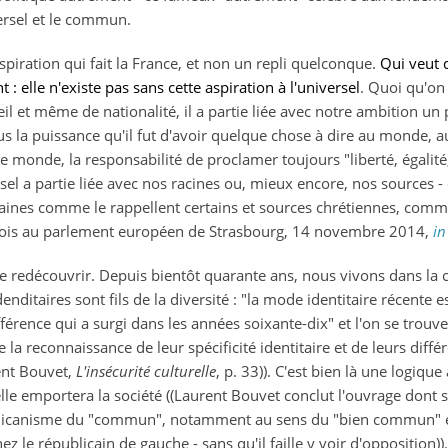
iversel et le commun.
 aspiration qui fait la France, et non un repli quelconque.
Qui veut 
 : elle n'existe pas sans cette aspiration à l'universel
. Quoi qu'on 
eil et même de nationalité, il a partie liée avec notre ambition un 
us la puissance qu'il fut d'avoir quelque chose à dire au monde, a
e monde, la responsabilité de proclamer toujours "liberté, égalité,
rsel a partie liée avec nos racines ou, mieux encore, nos sources 
ines comme le rappellent certains et sources chrétiennes, comme
nçois au parlement européen de Strasbourg, 14 novembre 2014,
in
le redécouvrir. Depuis bientôt quarante ans, nous vivons dans la
enditaires sont fils de la diversité : "la mode identitaire récente
érence qui a surgi dans les années soixante-dix" et l'on se trouv
 reconnaissance de leur spécificité identitaire et de leurs diffé
rent Bouvet,
L'insécurité culturelle
, p. 33)). C'est bien là une logique
lle emportera la société ((Laurent Bouvet conclut l'ouvrage dont s
icanisme du "commun", notamment au sens du "bien commun" et l
z le républicain de gauche - sans qu'il faille y voir d'opposition)