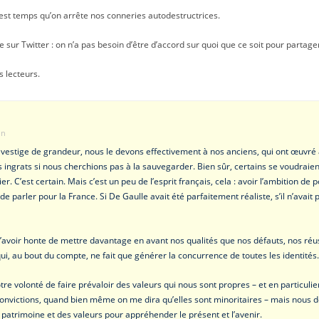
Il est temps qu’on arrête nos conneries autodestructrices.
e sur Twitter : on n’a pas besoin d’être d’accord sur quoi que ce soit pour partager
s lecteurs.
in
 vestige de grandeur, nous le devons effectivement à nos anciens, qui ont œuvré a
 ingrats si nous cherchions pas à la sauvegarder. Bien sûr, certains se voudraien
r. C’est certain. Mais c’est un peu de l’esprit français, cela : avoir l’ambition de
de parler pour la France. Si De Gaulle avait été parfaitement réaliste, s’il n’avait 
 d’avoir honte de mettre davantage en avant nos qualités que nos défauts, nos réu
té qui, au bout du compte, ne fait que générer la concurrence de toutes les identit
re volonté de faire prévaloir des valeurs qui nous sont propres – et en particulier
convictions, quand bien même on me dira qu’elles sont minoritaires – mais nous 
patrimoine et des valeurs pour appréhender le présent et l’avenir.