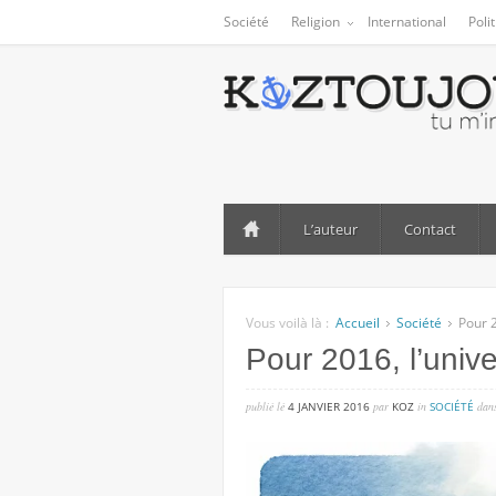
Société
Religion
International
Poli
L’auteur
Contact
Vous voilà là :
Accueil
Société
Pour 2
Pour 2016, l’univ
publié lé
4 JANVIER 2016
par
KOZ
in
SOCIÉTÉ
dan