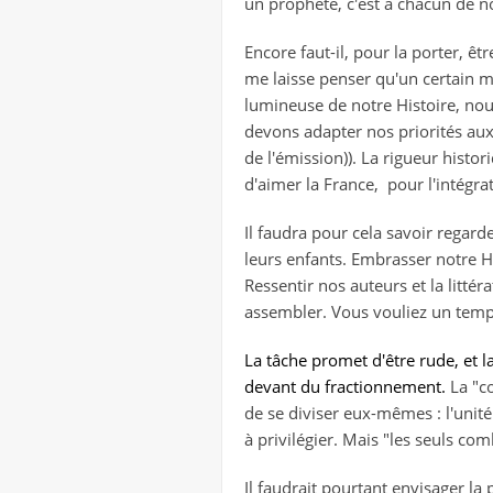
un prophète, c'est à chacun de n
Encore faut-il, pour la porter, ê
me laisse penser qu'un certain m
lumineuse de notre Histoire, no
devons adapter nos priorités aux
de l'émission)). La rigueur histor
d'aimer la France, pour l'intégr
Il faudra pour cela savoir regard
leurs enfants. Embrasser notre His
Ressentir nos auteurs et la litté
assembler. Vous vouliez un temps 
La tâche promet d'être rude, et 
devant du fractionnement.
La "co
de se diviser eux-mêmes : l'unité
à privilégier. Mais "les seuls c
Il faudrait pourtant envisager l