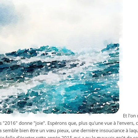
et
le
commun
Et l'on
ers "2016" donne "joie". Espérons que, plus qu'une vue à l'envers, c
ela semble bien être un vœu pieux, une dernière insouciance à laq
ie folle d'écarter cette année 2015 qui a eu le mauvais goût de 