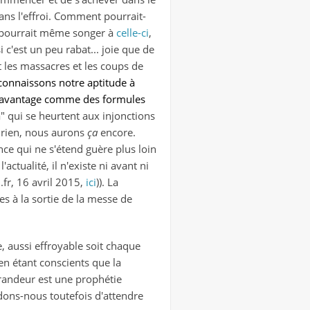
ans l'effroi. Comment pourrait-
on pourrait même songer à
celle-ci
,
 c'est un peu rabat... joie que de
 les massacres et les coups de
onnaissons notre aptitude à
 davantage comme des formules
a" qui se heurtent aux injonctions
e rien, nous aurons
ça
encore.
ce qui ne s'étend guère plus loin
ctualité, il n'existe ni avant ni
n.fr, 16 avril 2015,
ici
)). La
es à la sortie de la messe de
, aussi effroyable soit chaque
en étant conscients que la
 grandeur est une prophétie
rdons-nous toutefois d'attendre