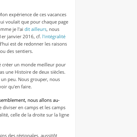
. Mon expérience de ces vacances
 qui voulait que pour chaque page
mme je l'ai
dit ailleurs
, nous
er janvier 2016, cf.
l'intégralité
rd'hui est de redonner les raisons
ou des sentiers.
éré créer un monde meilleur pour
pas une Histoire de deux siècles.
ore un peu. Nous grouper, nous
oir qu'en faire.
assemblement, nous allons au-
se diviser en camps et les camps
é, celle de la droite sur la ligne
ins des régionales, aussitôt