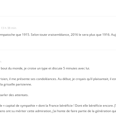
t 13 h 38 min
mpatoche que 1915. Selon toute vraisemblance, 2016 le sera plus que 1916. Aujou
n
 bout du monde, je croise un type et discute 5 minutes avec lui.
risien, il me présente ses condoléances. Au début, je croyais qu’il plaisantait, il 
a grisaille parisienne.
 parler des attentats.
 le « capital de sympathie » dont la France bénéficie ! Dont elle bénéficie encore. 
ns ont su mériter cette admiration, j’ai honte de faire partie de la génération qui 