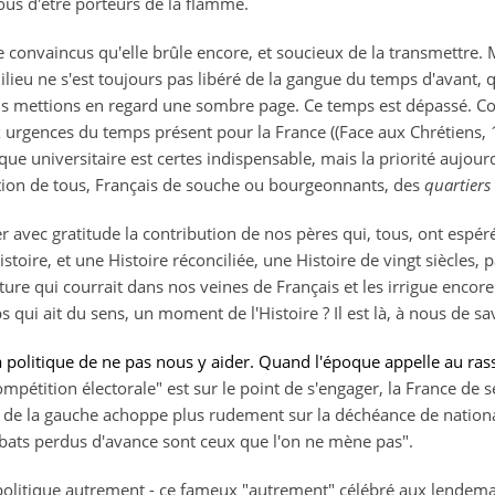
ous d'être porteurs de la flamme.
tre convaincus qu'elle brûle encore, et soucieux de la transmettre
ilieu ne s'est toujours pas libéré de la gangue du temps d'avant,
us mettions en regard une sombre page. Ce temps est dépassé. Co
 urgences du temps présent pour la France ((Face aux Chrétiens, 1
ique universitaire est certes indispensable, mais la priorité aujou
ation de tous, Français de souche ou bourgeonnants, des
quartiers
er avec gratitude la contribution de nos pères qui, tous, ont esp
toire, et une Histoire réconciliée, une Histoire de vingt siècles, 
rature qui courrait dans nos veines de Français et les irrigue enc
qui ait du sens, un moment de l'Histoire ? Il est là, à nous de sav
la politique de ne pas nous y aider. Quand l'époque appelle au r
mpétition électorale" est sur le point de s'engager, la France de 
 de la gauche achoppe plus rudement sur la déchéance de nationalit
ombats perdus d'avance sont ceux que l'on ne mène pas".
a politique autrement - ce fameux "autrement" célébré aux lendema