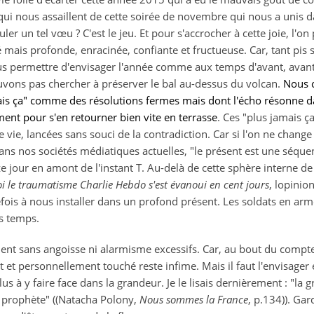
 qui nous assaillent de cette soirée de novembre qui nous a unis d
r un tel vœu ? C'est le jeu. Et pour s'accrocher à cette joie, l'
 mais profonde, enracinée, confiante et fructueuse. Car, tant pis si
us permettre d'envisager l'année comme aux temps d'avant, avant
vons pas chercher à préserver le bal au-dessus du volcan.
Nous c
mais ça" comme des résolutions fermes mais dont l'écho résonne
nt pour s'en retourner bien vite en terrasse
. Ces "plus jamais ç
vie, lancées sans souci de la contradiction. Car si l'on ne chang
ns nos sociétés médiatiques actuelles, "le présent est une séquen
 jour en amont de l'instant T. Au-delà de cette sphère interne de l'a
 le traumatisme Charlie Hebdo s'est évanoui en cent jours
, lopinio
efois à nous installer dans un profond présent. Les soldats en arm
s temps.
vient sans angoisse ni alarmisme excessifs. Car, au bout du compte
t et personnellement touché reste infime. Mais il faut l'envisager 
us à y faire face dans la grandeur. Je le lisais dernièrement : "la
'un prophète" ((Natacha Polony,
Nous sommes la France
, p.134)). Ga