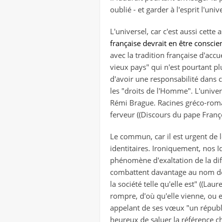
oublié - et garder à l'esprit l'un
L'universel, car c'est aussi cette
française devrait en être conscient
avec la tradition française d'accu
vieux pays" qui n'est pourtant pl
d'avoir une responsabilité dans c
les "droits de l'Homme". L'unive
Rémi Brague. Racines gréco-roma
ferveur ((Discours du pape Fra
Le commun, car il est urgent de 
identitaires. Ironiquement, nos Id
phénomène d'exaltation de la diff
combattent davantage au nom de la
la société telle qu'elle est" ((Lau
rompre, d'où qu'elle vienne, ou e
appelant de ses vœux "un républ
heureux de saluer la référence che