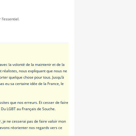
 l’essentiel.
vec la volonté de la maintenir et de la
t réalistes, nous expliquant que nous ne
 porter quelque chose pour tous. Jusqu’à
pas eu sa certaine idée de la France, le
ssites que nos erreurs. Et cesser de faire
és. Du LGBT au Français de Souche.
, je ne cesserai pas de faire valoir mon
devons réorienter nos regards vers ce