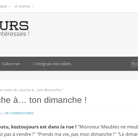
tique
et autres
S’abonner
L’intégrale des billets
n mais oh, touche à… ton dimanche !
che à… ton dimanche !
sur
ans
98 COMMENTAIRES
non
outu, koztoujours est dans la rue !
"Monsieur Meubles ne meub
mais
t pas à vendre !" "Prends ma vie, pas mon dimanche !"
"
Le diman
oh,