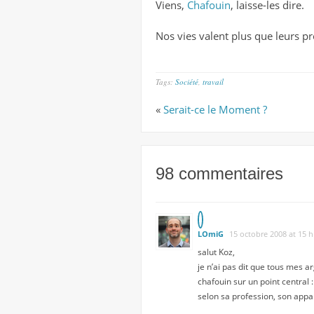
Viens,
Chafouin
, laisse-les dire.
Nos vies valent plus que leurs pro
Tags:
Société
,
travail
«
Serait-ce le Moment ?
98 commentaires
LOmiG
15 octobre 2008 at 15 
salut Koz,
je n’ai pas dit que tous mes ar
chafouin sur un point central :
selon sa profession, son appar