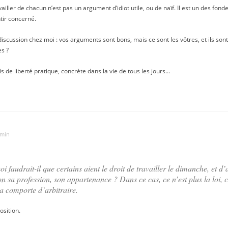
availler de chacun n’est pas un argument d’idiot utile, ou de naïf. Il est un des fo
tir concerné.
iscussion chez moi : vos arguments sont bons, mais ce sont les vôtres, et ils sont
es ?
ais de liberté pratique, concrète dans la vie de tous les jours…
 min
 faudrait-il que certains aient le droit de travailler le dimanche, et d’a
lon sa profession, son appartenance ? Dans ce cas, ce n’est plus la loi, 
a comporte d’arbitraire.
sition.