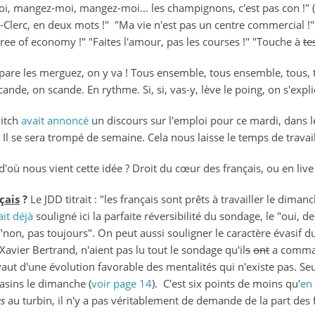
i, mangez-moi, mangez-moi... les champignons, c'est pas con !" (
touche
Le-Clerc, en deux mots !" "Ma vie n'est pas un centre commercial !
à…
ree of economy !" "Faites l'amour, pas les courses !" "Touche à
te
ton
dimanche
épare les merguez, on y va !
Tous ensemble, tous ensemble, tous, t
!
ande, on scande. En rythme. Si, si, vas-y, lève le poing, on s'expl
vitch
avait annoncé
un discours sur l'emploi pour ce mardi, dans le
 Il se sera trompé de semaine. Cela nous laisse le temps de travail
d'où nous vient cette idée ? Droit du cœur des français, ou en liv
çais
?
Le JDD titrait : "les français sont prêts à travailler le dima
ait déjà
souligné ici la parfaite réversibilité du sondage, le "oui,
"non, pas toujours". On peut aussi souligner le caractère évasif d
Xavier Bertrand, n'aient pas lu tout le sondage qu'il
s
ont
a comma
vaut d'une évolution favorable des mentalités qui n'existe pas. Se
asins le dimanche (
voir page 14
). C'est six points de moins qu'
en
es
au turbin, il n'y a pas véritablement de demande de la part des 