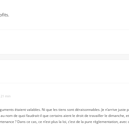
fits.
h 21 min
guments étaient valables. Ni que les tiens sont déraisonnables. Je n’arrive juste pa
 au nom de quoi faudrait-il que certains aient le droit de travailler le dimanche, et 
tenance ? Dans ce cas, ce n’est plus la loi, c’est de la pure règlementation, avec