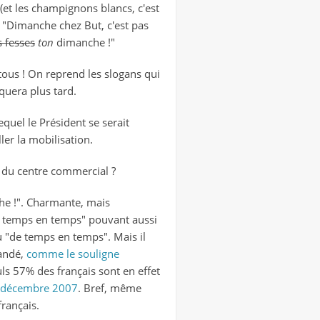
(et les champignons blancs, c'est
" "Dimanche chez But, c'est pas
s fesses
ton
dimanche !"
ous ! On reprend les slogans qui
iquera plus tard.
quel le Président se serait
ler la mobilisation.
e du centre commercial ?
nche !". Charmante, mais
 de temps en temps" pouvant aussi
u "de temps en temps". Mais il
ndé,
comme le souligne
uls 57% des français sont en effet
 décembre
2007
. Bref, même
français.