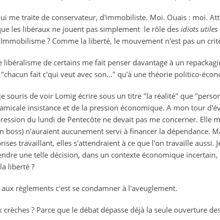
ui me traite de conservateur, d'immobiliste. Moi. Ouais : moi. Att
que les libéraux ne jouent pas simplement le rôle des
idiots utiles
Immobilisme ? Comme la liberté, le mouvement n'est pas un critè
 libéralisme de certains me fait penser davantage à un repacka
 "chacun fait c'qui veut avec son..." qu'à une théorie politico-éco
 souris de voir Lomig écrire sous un titre "la réalité" que "personn
une amicale insistance et de la pression économique. A mon tour d'
ppression du lundi de Pentecôte ne devait pas me concerner. Elle 
n boss) n'auraient aucunement servi à financer la dépendance. Mai
es travaillant, elles s'attendraient à ce que l'on travaille aussi. 
rendre une telle décision, dans un contexte économique incertain,
a liberté ?
et aux règlements c'est se condamner à l'aveuglement.
aux crèches ? Parce que le débat dépasse déjà la seule ouverture 