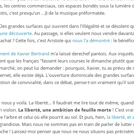
, les centres commerciaux, ces espaces bondés sous la lumière de
otis, c'est presqu'un ...)) de la musique préformatée.
 Des grandes surfaces qui ouvrent dans l'illégalité et se désolent 
 une découverte
. Au passage, si elles veulent nous vendre davant
chat ? Cette fois, c'est Aristote qui
nous l'a démontré
: le bénéfic
ment de Xavier Bertrand
m'a laissé derechef pantois. Aux inquié
rent que les français "fassent leurs courses le dimanche plutôt qu
marché, on peut lui demander : pourquoi, Xavier, tu as prévu de 
ternet, elle existe déjà. L'ouverture dominicale des grandes surfa
estion de convivialité, dans ce débat, pense-t-on vraiment qu'il soi
nous y voilà. La liberté... Il faudrait me lire tout de même, quand j
un violon.
La liberté, une ambition de feuille morte
! C'est vrai
'arbre et celui où elle pourrit au sol. Et puis, hein,
la liberté, et 
 grandiose. Mais nous ne sommes pas en train de parler de lutter c
manche ! Laissez-moi penser que nous ne nous situons pas précis