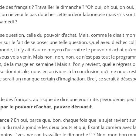
nde des français ? Travailler le dimanche ? "Oh oui, oh oui, oh oui
'on ne veuille pas doucher cette ardeur laborieuse mais s'ils sont
samedi ?
meuse question, celle du pouvoir d'achat. Mais, comme le disait mo
 sur le fait de se poser une telle question. Quel aveu d'échec colle
onde, il n'y ait d'autre moyen d'accroître le pouvoir d'achat qu'en
je vous vois venir. Mais non, non, non, ce n'est pas tout le progra
s, de la marge en semaine ! Mais si l'on y revient, quelle régression
use dominicale, nous en arrivions à la conclusion qu'il ne nous res
e serait un manque certain d'imagination. Bref, ce serait à déses
nde des français, au risque de dire une énormité, j'évoquerais pe
ar le pouvoir d'achat, pauvre dérivatif
.
erce
?
Eh oui, parce que, bon, chaque fois que le sujet revient sur
 a du mal à joindre les deux bouts et qui, fixant la caméra avec la 
émoins : "yes, we can travailler le dimanche !" ? Non, mon bon 