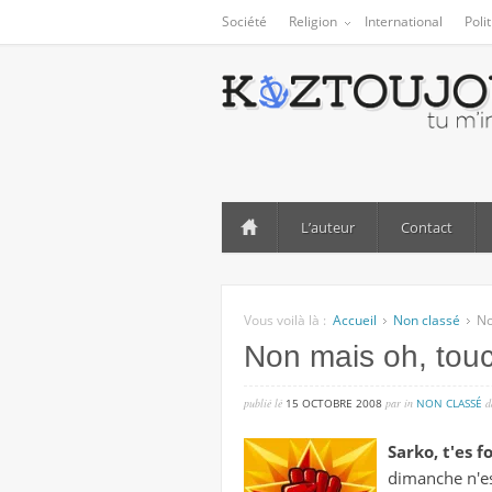
Société
Religion
International
Poli
L’auteur
Contact
Vous voilà là :
Accueil
Non classé
No
Non mais oh, tou
publié lé
15 OCTOBRE 2008
par
in
NON CLASSÉ
d
Sarko, t'es f
dimanche n'es