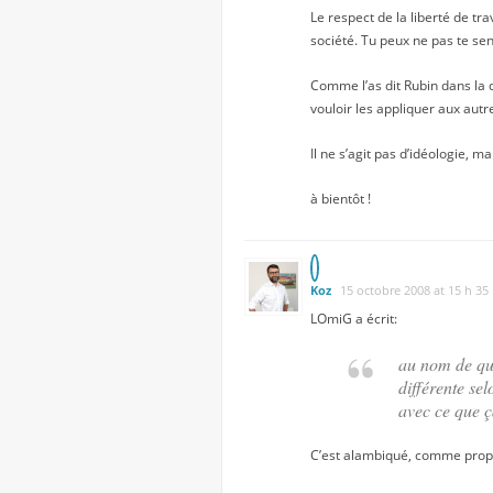
Le respect de la liberté de tr
société. Tu peux ne pas te sen
Comme l’as dit Rubin dans la d
vouloir les appliquer aux autr
Il ne s’agit pas d’idéologie, m
à bientôt !
Koz
15 octobre 2008 at 15 h 35
LOmiG
a écrit:
au nom de quoi
différente se
avec ce que ç
C’est alambiqué, comme propo