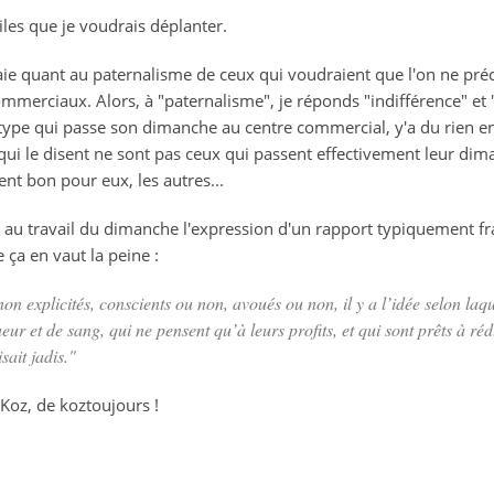
iles que je voudrais déplanter.
aie quant au paternalisme de ceux qui voudraient que l'on ne préci
mmerciaux. Alors, à "paternalisme", je réponds "indifférence" et "
 type qui passe son dimanche au centre commercial, y'a du rien en
qui le disent ne sont pas ceux qui passent effectivement leur dima
ent bon pour eux, les autres...
 au travail du dimanche l'expression d'un rapport typiquement fra
e ça en vaut la peine :
n explicités, conscients ou non, avoués ou non, il y a l’idée selon laq
ur et de sang, qui ne pensent qu’à leurs profits, et qui sont prêts à ré
ait jadis."
 Koz, de koztoujours !