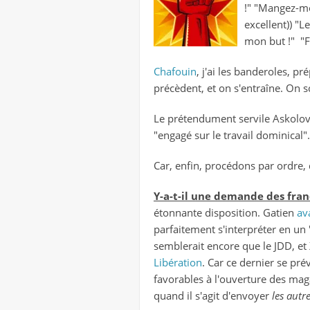
!" "Mangez-mo
excellent)) "
mon but !" "F
Chafouin
, j'ai les banderoles, pr
précèdent, et on s'entraîne. On sc
Le prétendument servile Askolo
"engagé sur le travail dominical".
Car, enfin, procédons par ordre, 
Y-a-t-il une demande des fran
étonnante disposition. Gatien
av
parfaitement s'interpréter en un 
semblerait encore que le JDD, et 
Libération
.
Car ce dernier se pré
favorables à l'ouverture des mag
quand il s'agit d'envoyer
les autr