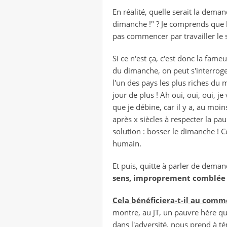
En réalité, quelle serait la dema
dimanche !" ? Je comprends que l
pas commencer par travailler le 
Si ce n'est ça, c'est donc la fa
du dimanche, on peut s'interroger
l'un des pays les plus riches du m
jour de plus ! Ah oui, oui, oui, 
que je débine, car il y a, au moin
après x siècles à respecter la pa
solution : bosser le dimanche ! C
humain.
Et puis, quitte à parler de dema
sens, improprement comblée p
Cela bénéficiera-t-il au comm
montre, au JT, un pauvre hère qui
dans l'adversité, nous prend à t