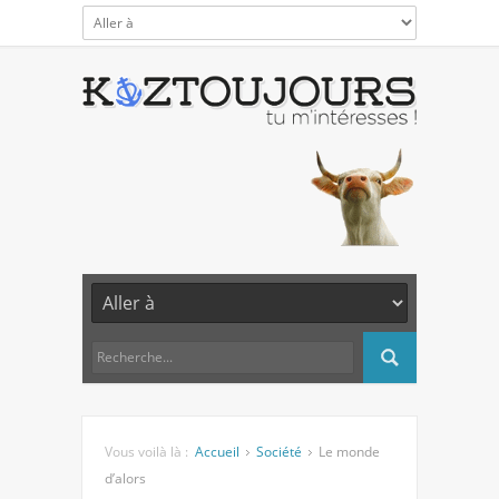
Vous voilà là :
Accueil
Société
Le monde
d’alors