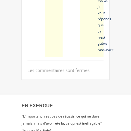
Peste.
Je
vous
réponds
que
ça
n’est
guère
rassurant.
Les commentaires sont fermés
EN EXERGUE
"L'important n'est pas de réussir, ce qui ne dure
jamais, mais d'avoir été là, ce qui est ineffaçable"
(Jacques Maritain)