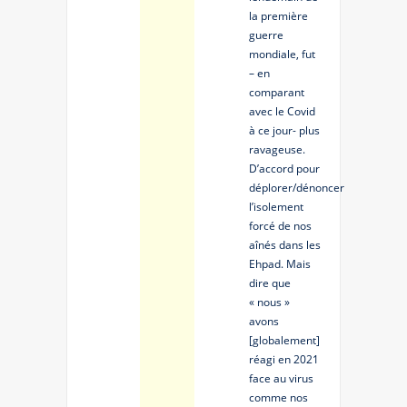
la première
guerre
mondiale, fut
– en
comparant
avec le Covid
à ce jour- plus
ravageuse.
D’accord pour
déplorer/dénoncer
l’isolement
forcé de nos
aînés dans les
Ehpad. Mais
dire que
« nous »
avons
[globalement]
réagi en 2021
face au virus
comme nos