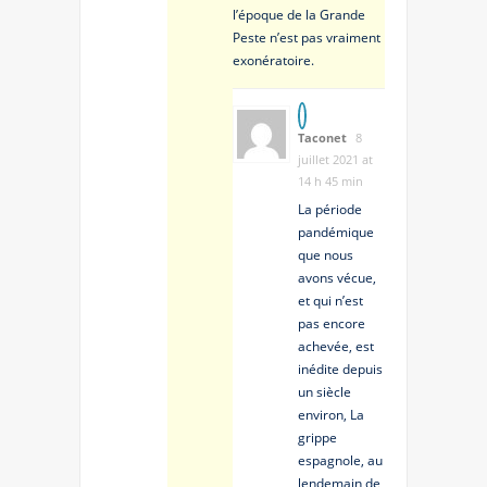
l’époque de la Grande
Peste n’est pas vraiment
exonératoire.
Taconet
8
juillet 2021 at
14 h 45 min
La période
pandémique
que nous
avons vécue,
et qui n’est
pas encore
achevée, est
inédite depuis
un siècle
environ, La
grippe
espagnole, au
lendemain de