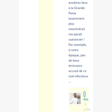
ancêtres face
à la Grande
Peste
(autrement
plus
meurtrière)
me paraît
outrancier !
Par exemple,
à notre
époque, pas
de bouc
émissaire
accusé de ce
mal infectieux
…
Koz
8
juillet