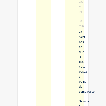
2021
at
16
h
50
min
Ce
n’est
pas
ce
que
je
dis.
Vous
posez
en
point
de
comparaison
la
Grande