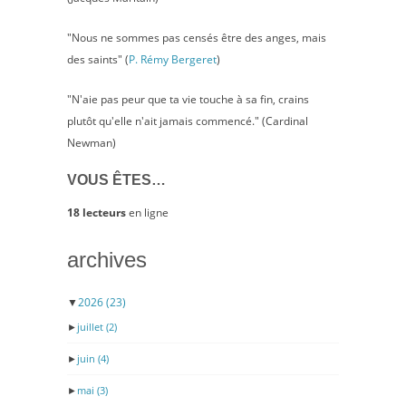
"Nous ne sommes pas censés être des anges, mais
des saints" (
P. Rémy Bergeret
)
"N'aie pas peur que ta vie touche à sa fin, crains
plutôt qu'elle n'ait jamais commencé." (Cardinal
Newman)
VOUS ÊTES…
18 lecteurs
en ligne
archives
▼
2026
(23)
►
juillet
(2)
►
juin
(4)
►
mai
(3)