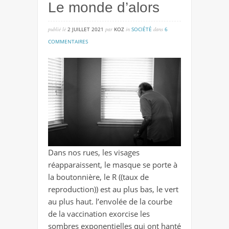
Le monde d’alors
publié lé
2 JUILLET 2021
par
KOZ
in
SOCIÉTÉ
dans
6
sur
COMMENTAIRES
le
monde
d’alors
Dans nos rues, les visages
réapparaissent, le masque se porte à
la boutonnière, le R ((taux de
reproduction)) est au plus bas, le vert
au plus haut. l’envolée de la courbe
de la vaccination exorcise les
sombres exponentielles qui ont hanté