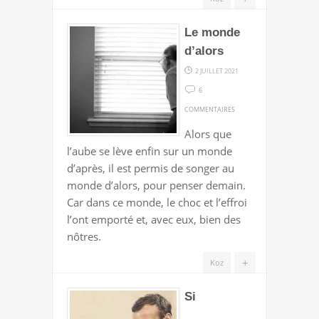
Le monde
d’alors
2 JUILLET 2021
6
SUR
COMMENTAIRES
LE
Alors que
MONDE
l’aube se lève enfin sur un monde
D’ALORS
d’après, il est permis de songer au
monde d’alors, pour penser demain.
Car dans ce monde, le choc et l’effroi
l’ont emporté et, avec eux, bien des
nôtres.
+
Koz
Si