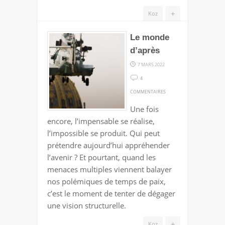
+
Koz
Le monde
d’après
7 MARS 2022
4
SUR
COMMENTAIRES
LE
Une fois
MONDE
encore, l’impensable se réalise,
D’APRÈS
l’impossible se produit. Qui peut
prétendre aujourd’hui appréhender
l’avenir ? Et pourtant, quand les
menaces multiples viennent balayer
nos polémiques de temps de paix,
c’est le moment de tenter de dégager
une vision structurelle.
+
Koz