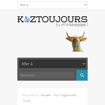
Vous voilà là :
Accueil
Post Tagged with:
"covid"