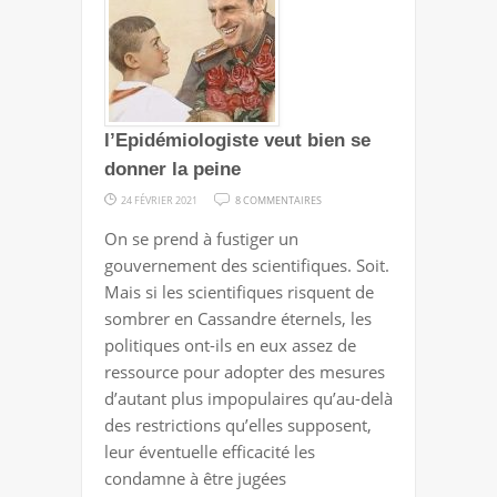
l’Epidémiologiste veut bien se
donner la peine
SUR
24 FÉVRIER 2021
8 COMMENTAIRES
SI
On se prend à fustiger un
L’EPIDÉMIOLOGISTE
gouvernement des scientifiques. Soit.
VEUT
Mais si les scientifiques risquent de
BIEN
sombrer en Cassandre éternels, les
SE
politiques ont-ils en eux assez de
DONNER
ressource pour adopter des mesures
LA
d’autant plus impopulaires qu’au-delà
PEINE
des restrictions qu’elles supposent,
leur éventuelle efficacité les
condamne à être jugées