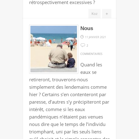
rétrospectivement excessives ?
+
Koz
Nous
11 JANVIER 2021
2
SUR
COMMENTAIRES
NOUS
Quand les
eaux se
retireront, trouverons-nous
simplement des lendemains comme
hier ? Certains s’en contenteront par
paresse, d’autres s’y précipiteront par
intérêt, comme si les eaux
pandémiques n’étaient pas venues
nous dire que le temps de l’individu
triomphant, uni par les seuls liens
qu’il choisit et la simple rencontre des