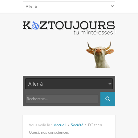
Vous voilà là :
Accueil
Société
D’Est en
Ouest, nos consciences