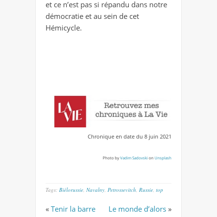
et ce n’est pas si répandu dans notre
démocratie et au sein de cet
Hémicycle.
Chronique en date du 8 juin 2021
Photo by
Vadim Sadovski
on
Unsplash
Tags:
Biélorussie
,
Navalny
,
Petrossevitch
,
Russie
,
top
«
Tenir la barre
Le monde d’alors
»