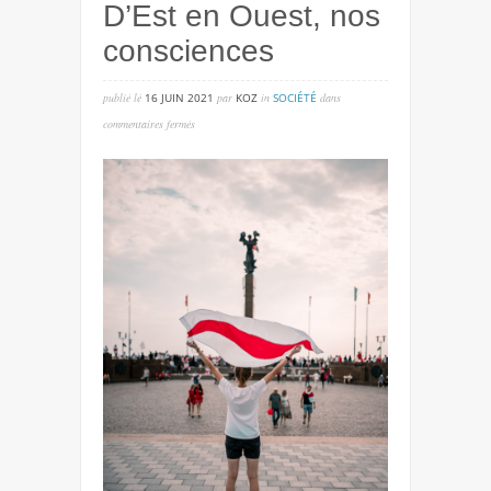
D’Est en Ouest, nos
consciences
publié lé
16 JUIN 2021
par
KOZ
in
SOCIÉTÉ
dans
sur
commentaires fermés
d’est
en
ouest,
nos
consciences