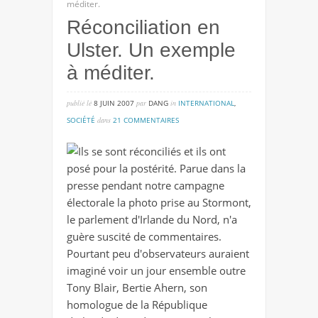
méditer.
Réconciliation en
Ulster. Un exemple
à méditer.
publié lé
8 JUIN 2007
par
DANG
in
INTERNATIONAL
,
sur
SOCIÉTÉ
dans
21 COMMENTAIRES
réconciliation
Ils se sont réconciliés et ils ont
en
posé pour la postérité. Parue dans la
ulster.
presse pendant notre campagne
un
électorale la photo prise au Stormont,
exemple
le parlement d'Irlande du Nord, n'a
à
guère suscité de commentaires.
méditer.
Pourtant peu d'observateurs auraient
imaginé voir un jour ensemble outre
Tony Blair, Bertie Ahern, son
homologue de la République