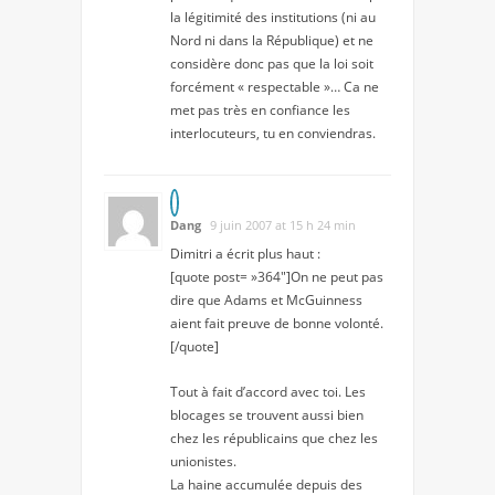
la légitimité des institutions (ni au
Nord ni dans la République) et ne
considère donc pas que la loi soit
forcément « respectable »… Ca ne
met pas très en confiance les
interlocuteurs, tu en conviendras.
Dang
9 juin 2007 at 15 h 24 min
Dimitri a écrit plus haut :
[quote post= »364″]On ne peut pas
dire que Adams et McGuinness
aient fait preuve de bonne volonté.
[/quote]
Tout à fait d’accord avec toi. Les
blocages se trouvent aussi bien
chez les républicains que chez les
unionistes.
La haine accumulée depuis des