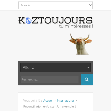
Vous voilà là :
Accueil
International
Réconciliation en Ulster. Un exemple à