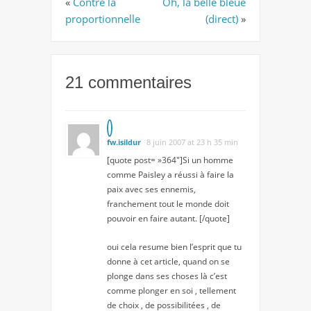
«
Contre la
Oh, la belle bleue
proportionnelle
(direct)
»
21 commentaires
fw.isildur
8 juin 2007 at 23 h 35 min
[quote post= »364″]Si un homme
comme Paisley a réussi à faire la
paix avec ses ennemis,
franchement tout le monde doit
pouvoir en faire autant. [/quote]
oui cela resume bien l’esprit que tu
donne à cet article, quand on se
plonge dans ses choses là c’est
comme plonger en soi , tellement
de choix , de possibilitées , de