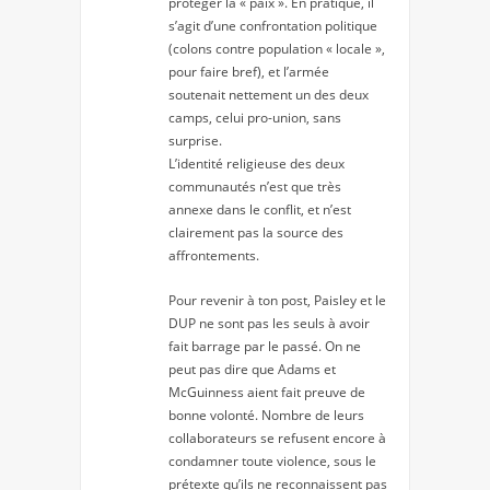
protéger la « paix ». En pratique, il
s’agit d’une confrontation politique
(colons contre population « locale »,
pour faire bref), et l’armée
soutenait nettement un des deux
camps, celui pro-union, sans
surprise.
L’identité religieuse des deux
communautés n’est que très
annexe dans le conflit, et n’est
clairement pas la source des
affrontements.
Pour revenir à ton post, Paisley et le
DUP ne sont pas les seuls à avoir
fait barrage par le passé. On ne
peut pas dire que Adams et
McGuinness aient fait preuve de
bonne volonté. Nombre de leurs
collaborateurs se refusent encore à
condamner toute violence, sous le
prétexte qu’ils ne reconnaissent pas