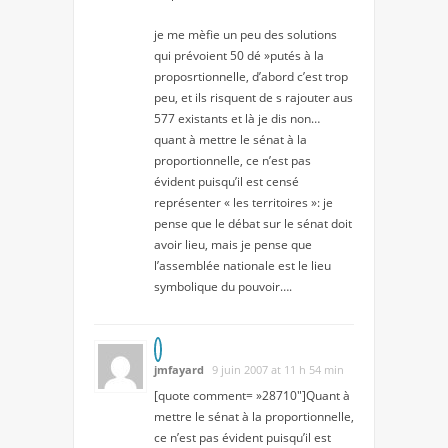
je me mèfie un peu des solutions
qui prévoient 50 dé »putés à la
proposrtionnelle, d’abord c’est trop
peu, et ils risquent de s rajouter aus
577 existants et là je dis non…
quant à mettre le sénat à la
proportionnelle, ce n’est pas
évident puisqu’il est censé
représenter « les territoires »: je
pense que le débat sur le sénat doit
avoir lieu, mais je pense que
l’assemblée nationale est le lieu
symbolique du pouvoir….
jmfayard
9 juin 2007 at 11 h 54 min
[quote comment= »28710″]Quant à
mettre le sénat à la proportionnelle,
ce n’est pas évident puisqu’il est