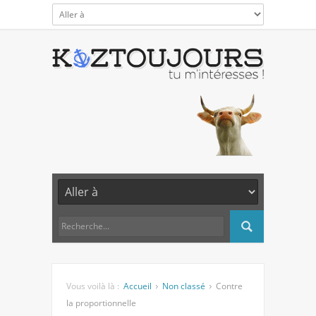
Vous voilà là :
Accueil
Non classé
Contre
la proportionnelle