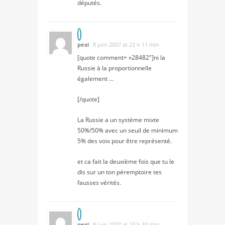
députés.
pexi
8 juin 2007 at 23 h 11 min
[quote comment= »28482″]ni la
Russie à la proportionnelle
également …
[/quote]
La Russie a un système mixte
50%/50% avec un seuil de minimum
5% des voix pour être représenté.
et ca fait la deuxième fois que tu le
dis sur un ton péremptoire tes
fausses vérités.
pexi
8 juin 2007 at 23 h 33 min