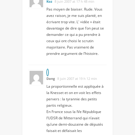
Koz
8 juin 2007 at 17 h 48 min
Pas moyen de biaiser. Rude. Vous
avez raison, je me suis planté, en
écrivant trop vite. L' »idée » était
davantage de dire que l’on peut se
demander ce qui a pu prendre à
ceux qui ont choisi le scrutin
majoritaire. Pas vraiment de
prendre argument de l’histoire.
Dang
8 juin 2007 at 19 h 12 min
La proportionnelle est appliquée à
la Knesset et on en voit les effets
pervers : la tyrannie des petits
partis religieux.
En France sous la IVe République
l’UDSR de Mitterrand qui n’avait
qu’une demi-douzaine de députés
faisait et défaisait les