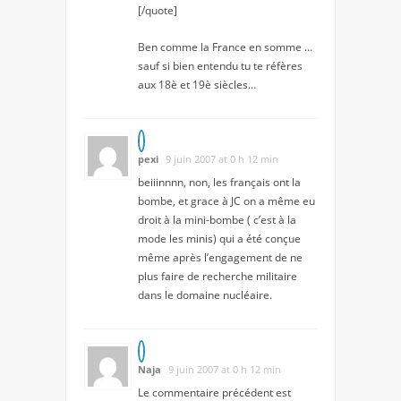
[/quote]
Ben comme la France en somme …
sauf si bien entendu tu te réfères
aux 18è et 19è siècles…
pexi
9 juin 2007 at 0 h 12 min
beiiinnnn, non, les français ont la
bombe, et grace à JC on a même eu
droit à la mini-bombe ( c’est à la
mode les minis) qui a été conçue
même après l’engagement de ne
plus faire de recherche militaire
dans le domaine nucléaire.
Naja
9 juin 2007 at 0 h 12 min
Le commentaire précédent est