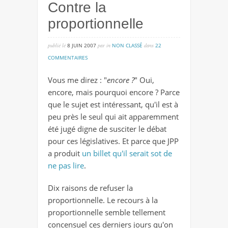
Contre la
proportionnelle
publié lé
8 JUIN 2007
par
in
NON CLASSÉ
dans
22
sur
COMMENTAIRES
contre
Vous me direz : "
encore ?
" Oui,
la
encore, mais pourquoi encore ? Parce
proportionnelle
que le sujet est intéressant, qu'il est à
peu près le seul qui ait apparemment
été jugé digne de susciter le débat
pour ces législatives. Et parce que JPP
a produit
un billet qu'il serait sot de
ne pas lire
.
Dix raisons de refuser la
proportionnelle. Le recours à la
proportionnelle semble tellement
concensuel ces derniers jours qu'on