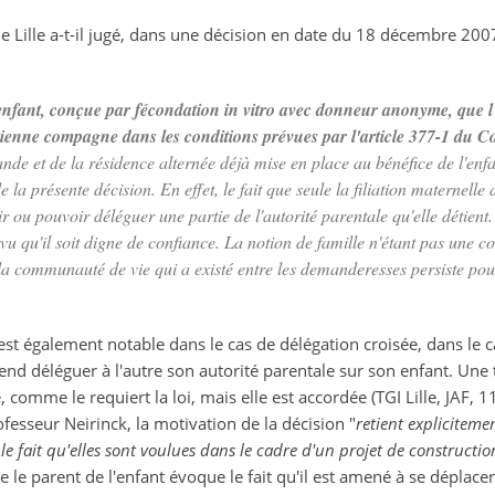
e Lille a-t-il jugé, dans une décision en date du 18 décembre 20
 l'enfant, conçue par fécondation in vitro avec donneur anonyme, que l
ienne compagne dans les conditions prévues par l'article 377-1 du Co
nde et de la résidence alternée déjà mise en place au bénéfice de l'enfant
 la présente décision. En effet, le fait que seule la filiation maternelle de
r ou pouvoir déléguer une partie de l'autorité parentale qu'elle détient.
vu qu'il soit digne de confiance. La notion de famille n'étant pas une con
la communauté de vie qui a existé entre les demanderesses persiste po
 est également notable dans le cas de délégation croisée, dans le
 déléguer à l'autre son autorité parentale sur son enfant. Une te
 comme le requiert la loi, mais elle est accordée (TGI Lille, JAF, 1
fesseur Neirinck, la motivation de la décision "
retient explicite
le fait qu'elles sont voulues dans le cadre d'un projet de constructi
ue le parent de l'enfant évoque le fait qu'il est amené à se déplace