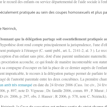
r le recueil des enfants ou service départemental de l'aide sociale à l'en
spécialement pratiquée au sein des coupes homosexuels et plus pa
e Neirinck,
s étonnant que la délégation partage soit essentiellement pratiquée 
'hypothèse dont rend compte principalement la jurisprudence, l'une d'el
ment pratiquée à l'étranger (C. santé publ., art. L. 2141-2, al. 3 ). Le r
eption d'un enfant sans père, doté d'une parenté unilinéaire maternelle
a procréation accouche, ce qui fonde de manière incontestable son statut
sa compagne d'occuper en fait la place de ce dernier auprès de l'enfant. S
ent impraticable, le recours à la délégation partage permet de parfaire le
tagé de l'autorité parentale entre les deux concubines. La première cha
un arrêt très remarqué
en date du 24 février 2006 (Cass. 1re civ., 24 fév
06, p. 897, note D. Vigneau ; Dr. famille 2006, comm. 89 , P. Murat ; 
D civ. 2006, p. 297, obs. J. Hauser ; R 2006, p. 578, note C. Neirinck)
Neirinck, la Cour de cassation est même sortie du strict champ d'