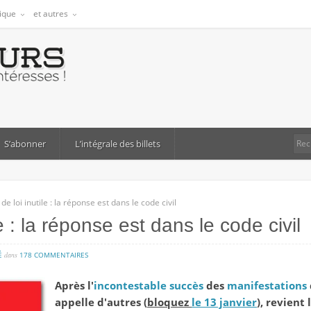
tique
et autres
S’abonner
L’intégrale des billets
 de loi inutile : la réponse est dans le code civil
le : la réponse est dans le code civil
sur
É
dans
178 COMMENTAIRES
projet
Après l'
incontestable
succès
des
manifestations
de
appelle d'autres (
bloquez
le 13 janvier
), revient
loi