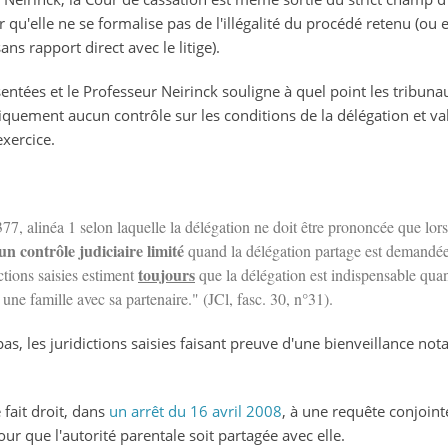
r qu'elle ne se formalise pas de l'illégalité du procédé retenu (ou
ans rapport direct avec le litige).
ntées et le Professeur Neirinck souligne à quel point les tribuna
atiquement aucun contrôle sur les conditions de la délégation et 
xercice.
 377, alinéa 1 selon laquelle la délégation ne doit être prononcée que lors
un contrôle judiciaire limité
quand la délégation partage est demandée
toujours
tions saisies estiment
que la délégation est indispensable qua
r une famille avec sa partenaire." (JCl, fasc. 30, n°31).
as, les juridictions saisies faisant preuve d'une bienveillance nota
 fait droit, dans
un arrêt du 16 avril 2008
, à une requête conjoin
 que l'autorité parentale soit partagée avec elle.