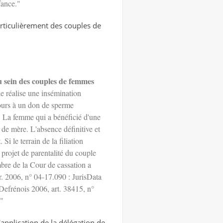
fance."
rticulièrement des couples de
au sein des couples de femmes
le réalise une insémination
ecours à un don de sperme
. La femme qui a bénéficié d'une
 de mère. L'absence définitive et
i le terrain de la filiation
 projet de parentalité du couple
mbre de la Cour de cassation a
r. 2006, n° 04-17.090 : JurisData
Defrénois 2006, art. 38415, n°
."
application de la délégation de