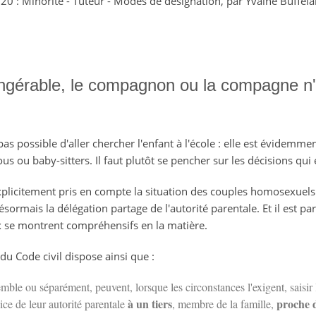
sc. 20 : Minorité - Tuteur - Modes de désignation, par Yvaine Buffe
ingérable, le compagnon ou la compagne n'a
t pas possible d'aller chercher l'enfant à l'école : elle est évidem
s ou baby-sitters. Il faut plutôt se pencher sur les décisions qui 
 explicitement pris en compte la situation des couples homosexuels
ésormais la délégation partage de l'autorité parentale. Et il est pa
ux se montrent compréhensifs en la matière.
7 du Code civil dispose ainsi que :
mble ou séparément, peuvent, lorsque les circonstances l'exigent, saisir
à un tiers
proche 
cice de leur autorité parentale
, membre de la famille,