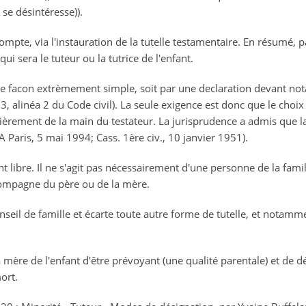
l se désintéresse)).
compte, via l'instauration de la tutelle testamentaire. En résumé,
qui sera le tuteur ou la tutrice de l'enfant.
de facon extrèmement simple, soit par une declaration devant not
3, alinéa 2 du Code civil). La seule exigence est donc que le choix
tièrement de la main du testateur. La jurisprudence a admis que la
A Paris, 5 mai 1994; Cass. 1ère civ., 10 janvier 1951).
t libre. Il ne s'agit pas nécessairement d'une personne de la fam
compagne du père ou de la mère.
seil de famille et écarte toute autre forme de tutelle, et notammen
a mère de l'enfant d'être prévoyant (une qualité parentale) et de 
ort.