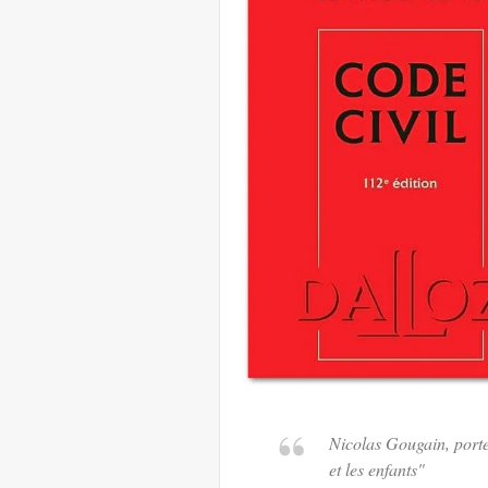
Nicolas Gougain, porte
et les enfants"