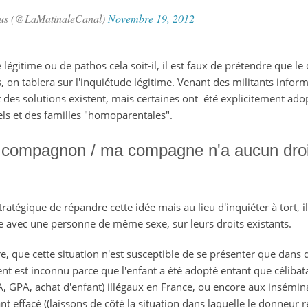
us (@LaMatinaleCanal)
Novembre 19, 2012
légitime ou de pathos cela soit-il, il est faux de prétendre que le
s, on tablera sur l'inquiétude légitime. Venant des militants infor
 des solutions existent, mais certaines ont été explicitement ad
ls et des familles "homoparentales".
 compagnon / ma compagne n'a aucun droit
atégique de répandre cette idée mais au lieu d'inquiéter à tort, il
e avec une personne de même sexe, sur leurs droits existants.
re, que cette situation n'est susceptible de se présenter que dans d
rent est inconnu parce que l'enfant a été adopté entant que célibat
 GPA, achat d'enfant) illégaux en France, ou encore aux inséminati
t effacé ((laissons de côté la situation dans laquelle le donneur r