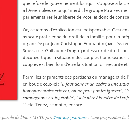
que refuse le gouvernement lorsqu'il s'oppose à la c
inutile
à l'Assemblée, celui qu'interdit le groupe PS à ses m
:
parlementaires leur liberté de vote, et donc de consci
la
réponse
Or, ce temps d'explication est indispensable. C'est en 
est
avocate praticienne du droit de la famille, pour la pr
dans
organisée par Jean-Christophe Fromantin (avec égalem
le
Soussan et Guillaume Drago, professeur de droit cons
code
découvert que la situation des couples homosexuels e
civil
couples est bien loin d'être la situation d'insécurité et
Parmi les arguments des partisans du mariage et de 
en boucle ceux-ci : "
il faut donner un cadre à une situa
homoparentales existent, on ne peut pas les ignorer
", "
l
compagnons est ingérable
", "
si le père / la mère de l'e
?" etc. Tenez, ce matin, encore :
-parole de l'Inter-LGBT, pro
#mariagepourtous
: "une proposition incl