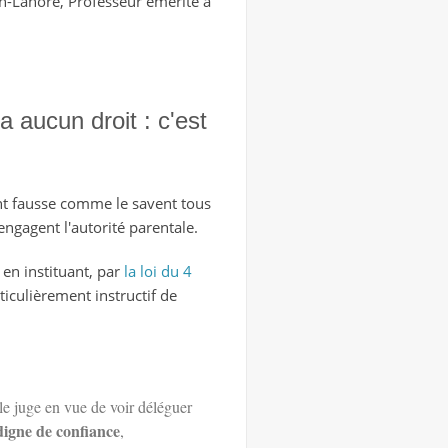
lan-Lanore, Professeur émérite à
 aucun droit : c'est
ment fausse comme le savent tous
engagent l'autorité parentale.
 en instituant, par
la loi du 4
rticulièrement instructif de
 le juge en vue de voir déléguer
digne de confiance
,