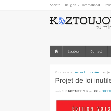
Société
Religion
International
Poli
L’auteur
Contact
Vous voilà là :
Accueil
Société
Projet
Projet de loi inuti
publié lé
18 NOVEMBRE 2012
par
KOZ
in
SOCIÉT