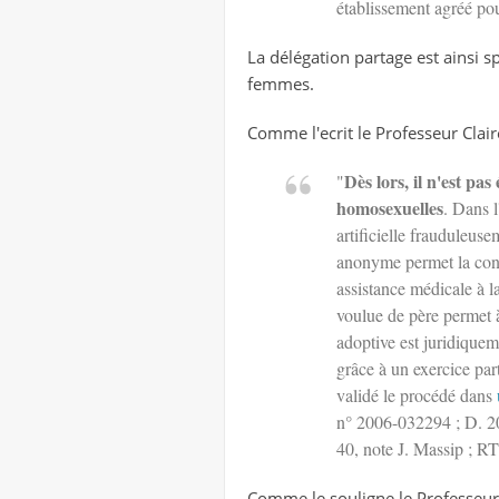
établissement agréé pou
La délégation partage est ainsi 
femmes.
Comme l'ecrit le Professeur Clair
Dès lors, il n'est pa
"
homosexuelles
. Dans l
artificielle frauduleuse
anonyme permet la conc
assistance médicale à l
voulue de père permet à 
adoptive est juridiquem
grâce à un exercice par
validé le procédé dans
n° 2006-032294 ; D. 20
40, note J. Massip ; RT
Comme le souligne le Professeur 