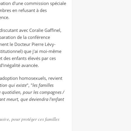
réation d'une commission spéciale
embres en refusant à des
ence.
discutant avec Coralie Gaffinel,
éparation de la conférence
ent le Docteur Pierre Lévy-
titutionnel) que j'ai moi-même
t des enfants élevés par ces
 d'inégalité avancée.
l'adoption homosexuels, revient
tion qui existe
", "
les familles
e quotidien, pour les compagnes /
nfant meurt, que deviendra l'enfant
usive, pour protéger ces familles