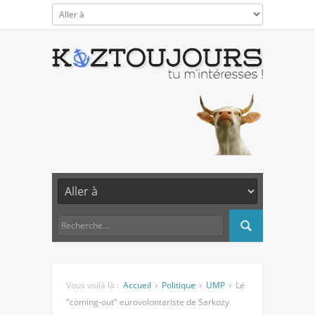
Vous voilà là :
Accueil
Politique
UMP
Le
"coming-out" eurovolontariste de Sarkozy