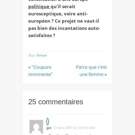
politique
qu'il serait
eurosceptique, voire anti-
européen ? Ce projet ne vaut-il
pas bien des incantations auto-
satisfaites ?
Tags:
Europe
«
"Coupure
Parce que c'est
imminente"
une femme
»
25 commentaires
jpe
5 mars 2007 at 14 h 53 min