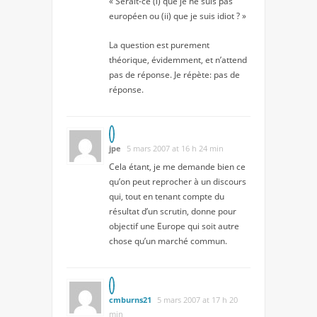
« Serait-ce (i) que je ne suis pas
européen ou (ii) que je suis idiot ? »
La question est purement
théorique, évidemment, et n’attend
pas de réponse. Je répète: pas de
réponse.
jpe
5 mars 2007 at 16 h 24 min
Cela étant, je me demande bien ce
qu’on peut reprocher à un discours
qui, tout en tenant compte du
résultat d’un scrutin, donne pour
objectif une Europe qui soit autre
chose qu’un marché commun.
cmburns21
5 mars 2007 at 17 h 20
min