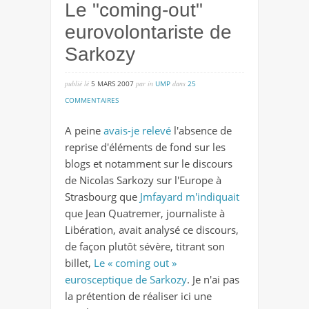
Le "coming-out"
eurovolontariste de
Sarkozy
publié lé
5 MARS 2007
par
in
UMP
dans
25
sur
COMMENTAIRES
le
A peine
avais-je relevé
l'absence de
"coming-
reprise d'éléments de fond sur les
out"
blogs et notamment sur le discours
eurovolontariste
de Nicolas Sarkozy sur l'Europe à
de
Strasbourg que
Jmfayard m'indiquait
sarkozy
que Jean Quatremer, journaliste à
Libération, avait analysé ce discours,
de façon plutôt sévère, titrant son
billet,
Le « coming out »
eurosceptique de Sarkozy
. Je n'ai pas
la prétention de réaliser ici une