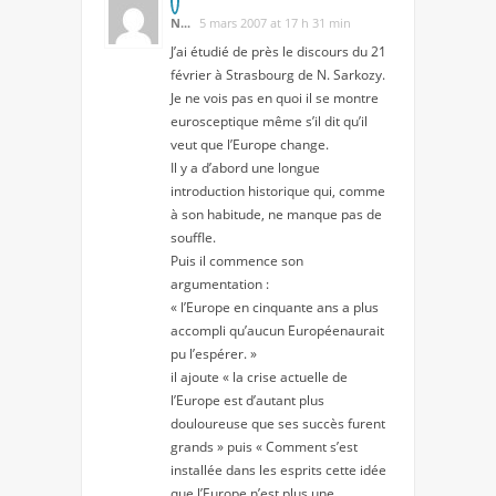
N...
5 mars 2007 at 17 h 31 min
J’ai étudié de près le discours du 21
février à Strasbourg de N. Sarkozy.
Je ne vois pas en quoi il se montre
eurosceptique même s’il dit qu’il
veut que l’Europe change.
Il y a d’abord une longue
introduction historique qui, comme
à son habitude, ne manque pas de
souffle.
Puis il commence son
argumentation :
« l’Europe en cinquante ans a plus
accompli qu’aucun Européenaurait
pu l’espérer. »
il ajoute « la crise actuelle de
l’Europe est d’autant plus
douloureuse que ses succès furent
grands » puis « Comment s’est
installée dans les esprits cette idée
que l’Europe n’est plus une