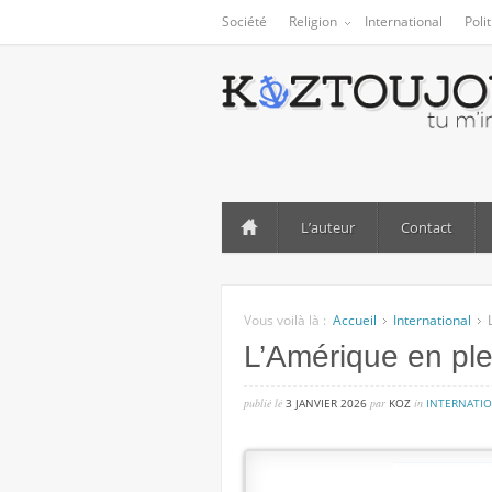
Société
Religion
International
Poli
L’auteur
Contact
Vous voilà là :
Accueil
International
L’Amérique en ple
publié lé
3 JANVIER 2026
par
KOZ
in
INTERNATI