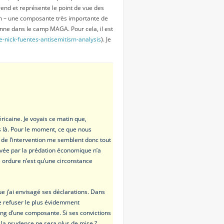
prend et représente le point de vue des
ion – une composante très importante de
onne dans le camp MAGA. Pour cela, il est
ce-nick-fuentes-antisemitism-analysis
). Je
icaine. Je voyais ce matin que,
 là. Pour le moment, ce que nous
le de l’intervention me semblent donc tout
tivée par la prédation économique n’a
ne ordure n’est qu’une circonstance
e j’ai envisagé ses déclarations. Dans
 de refuser le plus évidemment
ng d’une composante. Si ses convictions
e la prudence ne sera plus de mise ?