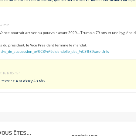
 57 min
 Vance pourrait arriver au pourvoir avant 2029… Trump a 79 ans et une hygiène d
s du président, le Vice Président termine le mandat.
i/Ordre_de_succession_pr%C3%A9sidentielle_des_%C3%89tats-Unis
at 16 h 05 min
e texte : «
si ce n’est plus tôt
«
VOUS ÊTES…