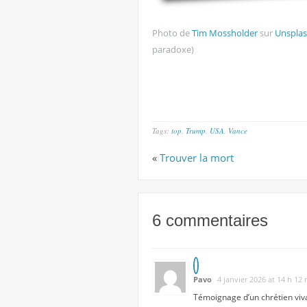
Photo de
Tim Mossholder
sur
Unspla
paradoxe)
Tags:
top
,
Trump
,
USA
,
Vance
«
Trouver la mort
6 commentaires
Pavo
4 janvier 2026 at 14 h 12
Témoignage d’un chrétien viva