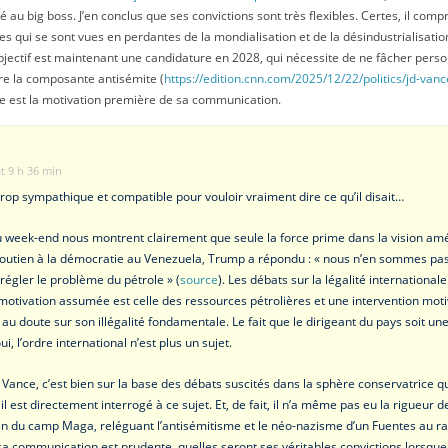
 au big boss. J’en conclus que ses convictions sont très flexibles. Certes, il com
s qui se sont vues en perdantes de la mondialisation et de la désindustrialisat
bjectif est maintenant une candidature en 2028, qui nécessite de ne fâcher pers
ure la composante antisémite (
https://edition.cnn.com/2025/12/22/politics/jd-van
 est la motivation première de sa communication.
at 9 h 36 min
rop sympathique et compatible pour vouloir vraiment dire ce qu’il disait…
week-end nous montrent clairement que seule la force prime dans la vision amér
soutien à la démocratie au Venezuela, Trump a répondu : « nous n’en sommes pas
 régler le problème du pétrole » (
source
). Les débats sur la légalité internationa
a motivation assumée est celle des ressources pétrolières et une intervention mo
 au doute sur son illégalité fondamentale. Le fait que le dirigeant du pays soit u
ui, l’ordre international n’est plus un sujet.
Vance, c’est bien sur la base des débats suscités dans la sphère conservatrice qu
 il est directement interrogé à ce sujet. Et, de fait, il n’a même pas eu la rigueur
in du camp Maga, reléguant l’antisémitisme et le néo-nazisme d’un Fuentes au ra
i sa communication est prudente, quelles seront ses véritables convictions lorsqu