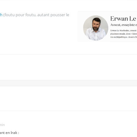
sh
(foutu pour foutu, autant pousser le
 min
nt en Irak :