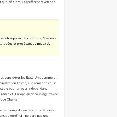
t que, dès lors, ils préfèrent revenir en
essenti supposé de chrétiens d’Irak non
 attribuées et procédant au mieux de
lus considérer les États-Unis comme un
administration Trump, elle remet en cause
ceptable pour un pays indépendant.
 France et l’Europe au découplage d’avec
époque Obama.
 de Trump, il a eu des mots définitifs
nt, aujourd’hui il ne perd pas une