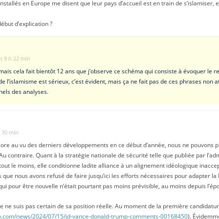
 installés en Europe me disent que leur pays d’accueil est en train de s’islamiser, e
ébut d’explication ?
at 9 h 22 min
ais cela fait bientôt 12 ans que j’observe ce schéma qui consiste à évoquer le r
t de l’islamisme est sérieux, c’est évident, mais ça ne fait pas de ces phrases non
els des analyses.
h 30 min
ncore au vu des derniers développements en ce début d’année, nous ne pouvons p
l. Au contraire. Quant à la stratégie nationale de sécurité telle que publiée par l’
 tout le moins, elle conditionne ladite alliance à un alignement idéologique inac
 que nous avons refusé de faire jusqu’ici les efforts nécessaires pour adapter la
 qui pour être nouvelle n’était pourtant pas moins prévisible, au moins depuis l’
e ne suis pas certain de sa position réelle. Au moment de la première candidature
ico.com/news/2024/07/15/jd-vance-donald-trump-comments-00168450
). Évidemme