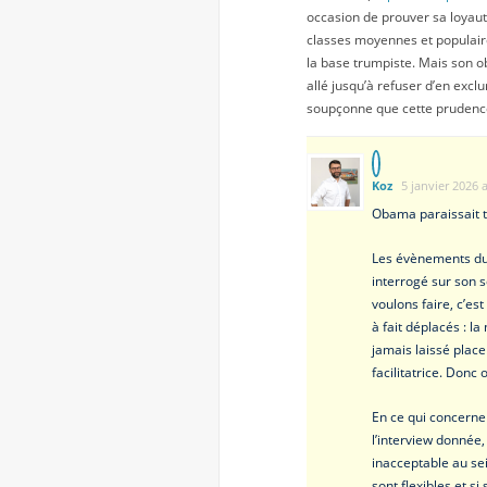
occasion de prouver sa loyauté
classes moyennes et populaire
la base trumpiste. Mais son o
allé jusqu’à refuser d’en excl
soupçonne que cette prudence
Koz
5 janvier 2026 
Obama paraissait t
Les évènements du 
interrogé sur son 
voulons faire, c’est
à fait déplacés : l
jamais laissé place
facilitatrice. Donc o
En ce qui concerne 
l’interview donnée,
inacceptable au se
sont flexibles et s