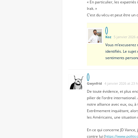
« En particulier, les expatriés
Irak. »
C’est du vécu et peut être un d
Koz
5 janvier 2026 
Vous m’excuserez m
identifiés. Le suje
sentiments personn
Gwynfrid
4 janvier 2026 at 23 
De toute évidence, et plus e
pilier de l’ordre internationa
notre alliance avec eux, ou, à
Extrêmement inquiétant, alors
les Américains, une situation
En ce qui concerne JD Vance, j
contre lui (
https://www.polit